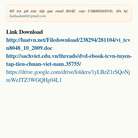
Hỗ trợ gửi trực tiếp qua email HOẶC copy USB/HDD/DVD, liên hệ:
buihuuhanh@gmail.com
Link Download
http://luatvn.net/Filedownload/238294/281104/vi_tcv
n8048_10_2009.doc
http://sachviet.edu.vn/threads/dvd-ebook-tcvn-tuyen-
tap-tieu-chuan-viet-nam.35755/
https://drive.google.com/drive/folders/1yLBzZ1rSQoNj
mWeJTZ3WGQHg04L1