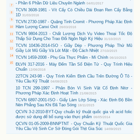
- Phần 6 Phần Dữ Liệu Chuyên Ngành
04/01/2017
TCVN 3608-1981 - Vít Cấy Có Chiều Dài Đoạn Ren Cấy Bằng
1D
31/03/2016
TCVN 2730-1987 - Quặng Tinh Cromit - Phương Pháp Xác Định
Hàm Lượng Canxi Oxit
26/03/2016
TCVN 9804-2013 - Chất Lượng Dịch Vụ Video Thoại Tốc Độ
Thấp Sử Dụng Cho Trao Đổi Ngôn Ngữ Ký Hiệu
31/10/2015
TCVN 10436-2014-ISO - Giầy Dép - Phương Pháp Thử Mũ
Giầy Lót Mũ Giầy Và Lót Mặt - Độ Cách Nhiệt
27/10/2015
TCVN 1459-2008 - Phụ Gia Thực Phẩm - Mì Chính
06/10/2015
ĐLVN 317-2016 - Máy Đếm Tần Số Điện Tử - Quy Trình Hiệu
Chuẩn
12/06/2016
22TCN 243-98 - Quy Trình Kiểm Định Cầu Trên Đường Ô Tô -
Yêu Cầu Kỹ Thuật
04/08/2015
10 TCN 299-1997 - Phân Bón Vi Sinh Vật Cố Định Nitơ -
Phương Pháp Xác Định Hoạt Tính
21/08/2015
TCVN 6897-2001-ISO - Giấy Làm Lớp Sóng - Xác Định Độ Bền
Nén Phẳng Sau Khi Đã Tạo Sóng
18/11/2015
QCVN 3-2-2010-BYT-Quy chuẩn kỹ thuật quốc gia về acid folic
được sử dụng để bổ sung vào thực phẩm
06/05/2014
QCVN 01-05-2009-BNNPTNT - Quy Chuẩn Kỹ Thuật Quốc Gia
Yêu Cầu Vệ Sinh Cơ Sở Đóng Gói Thịt Gia Súc
14/09/2015