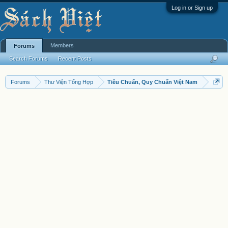
Log in or Sign up
Members
Forums
Search Forums
Recent Posts
Forums
Thư Viện Tổng Hợp
Tiêu Chuẩn, Quy Chuẩn Việt Nam