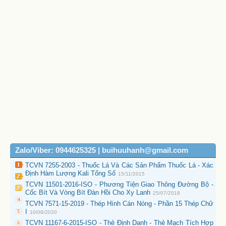
Zalo/Viber: 0944625325 | buihuuhanh@gmail.com
TCVN 7255-2003 - Thuốc Lá Và Các Sản Phẩm Thuốc Lá - Xác
Định Hàm Lượng Kali Tổng Số
15/11/2015
TCVN 11501-2016-ISO - Phương Tiện Giao Thông Đường Bộ -
Cốc Bít Và Vòng Bít Đàn Hồi Cho Xy Lanh
25/07/2018
TCVN 7571-15-2019 - Thép Hình Cán Nóng - Phần 15 Thép Chữ
I
10/08/2020
TCVN 11167-6-2015-ISO - Thẻ Định Danh - Thẻ Mạch Tích Hợp