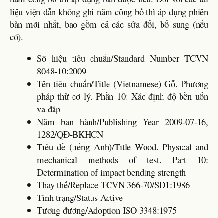
liệu viện dẫn không ghi năm công bố thì áp dụng phiên
bản mới nhất, bao gồm cả các sửa đổi, bổ sung (nếu
có).
Số hiệu tiêu chuẩn/Standard Number TCVN
8048-10:2009
Tên tiêu chuẩn/Title (Vietnamese) Gỗ. Phương
pháp thử cơ lý. Phần 10: Xác định độ bền uốn
va đập
Năm ban hành/Publishing Year 2009-07-16,
1282/QĐ-BKHCN
Tiêu đề (tiếng Anh)/Title Wood. Physical and
mechanical methods of test. Part 10:
Determination of impact bending strength
Thay thế/Replace TCVN 366-70/SĐ1:1986
Tình trạng/Status Active
Tương đương/Adoption ISO 3348:1975