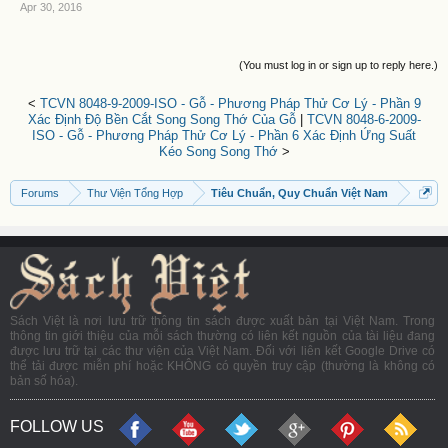
Apr 30, 2016
(You must log in or sign up to reply here.)
<
TCVN 8048-9-2009-ISO - Gỗ - Phương Pháp Thử Cơ Lý - Phần 9
Xác Định Độ Bền Cắt Song Song Thớ Của Gỗ
|
TCVN 8048-6-2009-
ISO - Gỗ - Phương Pháp Thử Cơ Lý - Phần 6 Xác Định Ứng Suất
Kéo Song Song Thớ
>
Forums
Thư Viện Tổng Hợp
Tiêu Chuẩn, Quy Chuẩn Việt Nam
Sách Việt là nơi lưu trữ thông tin sách được xuất bản tại Việt Nam. Trong
thông tin giới thiệu của mỗi sách thường có liên kết nguồn của tài liệu đang
được lưu trữ tại các thư viện của Việt Nam. Đối với liên kết Google Drive có
thể tải được miễn phí hoặc KHÔNG có quyền truy cập (thường là không có
bản số hóa).
FOLLOW US