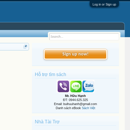
Log in or Sign up
Sign up now!
Hỗ trợ tìm sách
Mr. Hữu Hạnh
ĐT: 0944.625.325
Email: buihuuhanh@gmail.com
Danh sách eBook
Sách Việt
Nhà Tài Trợ