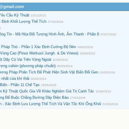
h@gmail.com
Yêu Cầu Kỹ Thuật
13/11/2015
 Định Khối Lượng Thể Tích
27/02/2016
6
ông Tin - Mã Hóa Đối Tượng Hình Ảnh, Âm Thanh - Phần 8
07/07/2018
 Pháp Thử - Phần 1 Xác Định Cường Độ Nén
04/02/2016
Vùng Cao (Pinus Merkusii Jungh. & De Vriese)
25/08/2015
t Dãy Có Vai Trên Vòng Ngoài
11/06/2016
ượng cafein (phương pháp chuẩn)
09/03/2014
ơng Pháp Phân Tích Để Phát Hiện Sinh Vật Biến Đổi Gen
23/05/2016
nhất của khí thải
04/02/2014
Biển - Phần 11 Chế Tạo
15/08/2020
 Kỹ Thuật Quốc Gia Về Khảo Nghiệm Giá Trị Canh Tác
15/09/2015
ng Để Buộc Chằng Đường Dây Điện Báo
27/03/2016
h - Xác Định Lưu Lượng Thể Tích Và Vận Tốc Khí Ống Khói
01/03/2019