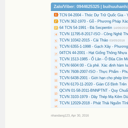
Zalo/Viber: 0944625325 | buihuuhan
TCN 04-2004 - Thóc Dự Trữ Quốc Gia - 
TCVN 362-1970 - Gỗ - Phương Pháp Xác
64 TCN 54-1991 - Đá Secpentin
14/06/201
TCVN 11795-8-2017-ISO - Công Nghệ Th
TCVN 10342-2015 - Cải Thảo
03/05/2016
TCVN 6355-1-1998 - Gạch Xây - Phương
04TCN 44-2001 - Hạt Giống Thông Nhựa 
TCVN 1513-1985 - Ổ Lăn - Ổ Đũa Côn Mộ
TCVN 6604:00 - Cà phê. Xác định hàm l
TCVN 7608-2007-ISO - Thực Phẩm - Phư
TCVN 6438-2001 - Giới hạn cho phép lớn 
TCVN 6170-11-2020 - Giàn Cố Định Trên 
QCVN 01-58-2011-BNNPTNT - Quy Chuẩn
TCVN 3103-1979 - Dây Thép Mạ Kẽm Dù
TCVN 12029-2018 - Phát Thải Nguồn Tĩn
nhandang123
,
Apr 30, 2016