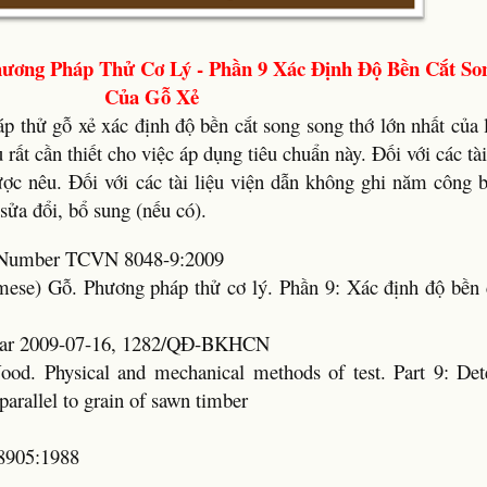
ương Pháp Thử Cơ Lý - Phần 9 Xác Định Độ Bền Cắt So
Của Gỗ Xẻ
 thử gỗ xẻ xác định độ bền cắt song song thớ lớn nhất của 
u rất cần thiết cho việc áp dụng tiêu chuẩn này. Đối với các tà
ợc nêu. Đối với các tài liệu viện dẫn không ghi năm công b
sửa đổi, bổ sung (nếu có).
rd Number TCVN 8048-9:2009
amese) Gỗ. Phương pháp thử cơ lý. Phần 9: Xác định độ bền 
Year 2009-07-16, 1282/QĐ-BKHCN
ood. Physical and mechanical methods of test. Part 9: Det
 parallel to grain of sawn timber
8905:1988