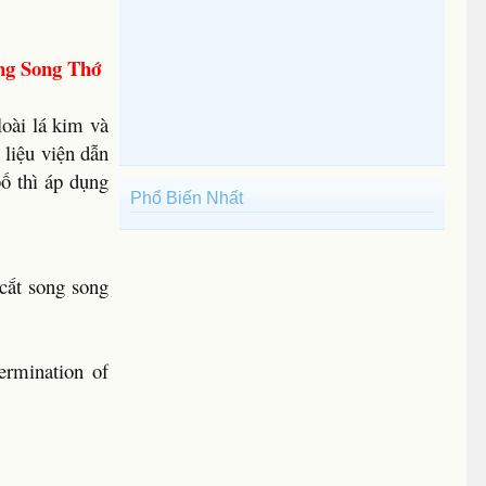
ng Song Thớ
loài lá kim và
i liệu viện dẫn
ố thì áp dụng
Phổ Biến Nhất
cắt song song
ermination of