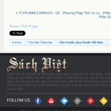
<
TCVN 8048-3-2009-ISO - Gỗ - Phương Pháp Thử Cơ Lý - Phần 
Phần 10
Share This Page
Forums
Thư Viện Tổng Hợp
Tiêu Chuẩn, Quy Chuẩn Việt Nam
Sách Việt là nơi lưu trữ thông tin sách được xuất bản tại Việt Nam. Tron
thông tin giới thiệu của mỗi sách thường có liên kết nguồn của tài liệu đan
được lưu trữ tại các thư viện của Việt Nam. Đối với liên kết Google Drive c
thể tải được miễn phí hoặc KHÔNG có quyền truy cập (thường là không c
bản số hóa).
FOLLOW US