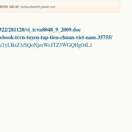
/DVD, liên hệ:
buihuuhanh@gmail.com
8322/281128/vi_tcvn8048_9_2009.doc
d-ebook-tcvn-tuyen-tap-tieu-chuan-viet-nam.35755/
folders/1yLBzZ1rSQoNjmWeJTZ3WGQHg04L1