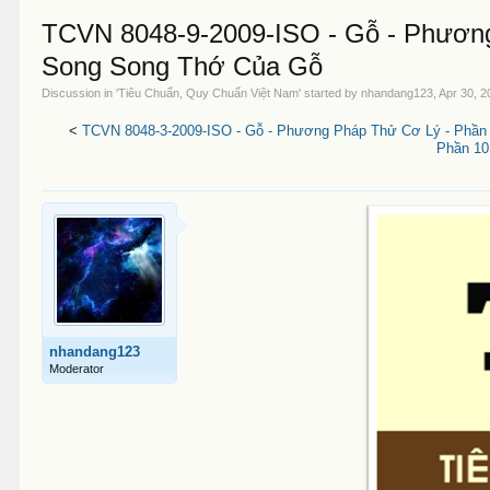
TCVN 8048-9-2009-ISO - Gỗ - Phương
Song Song Thớ Của Gỗ
Discussion in '
Tiêu Chuẩn, Quy Chuẩn Việt Nam
' started by
nhandang123
,
Apr 30, 2
<
TCVN 8048-3-2009-ISO - Gỗ - Phương Pháp Thử Cơ Lý - Phần 
Phần 10
nhandang123
Moderator