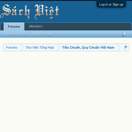
Log in or Sign up
Members
Forums
Search Forums
Recent Posts
Forums
Thư Viện Tổng Hợp
Tiêu Chuẩn, Quy Chuẩn Việt Nam