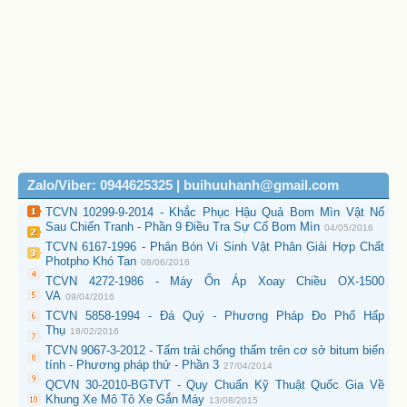
Zalo/Viber: 0944625325 | buihuuhanh@gmail.com
TCVN 10299-9-2014 - Khắc Phục Hậu Quả Bom Mìn Vật Nổ
Sau Chiến Tranh - Phần 9 Điều Tra Sự Cố Bom Mìn
04/05/2016
TCVN 6167-1996 - Phân Bón Vi Sinh Vật Phân Giải Hợp Chất
Photpho Khó Tan
08/06/2016
TCVN 4272-1986 - Máy Ổn Áp Xoay Chiều OX-1500
VA
09/04/2016
TCVN 5858-1994 - Đá Quý - Phương Pháp Đo Phổ Hấp
Thụ
18/02/2016
TCVN 9067-3-2012 - Tấm trải chống thấm trên cơ sở bitum biến
tính - Phương pháp thử - Phần 3
27/04/2014
QCVN 30-2010-BGTVT - Quy Chuẩn Kỹ Thuật Quốc Gia Về
Khung Xe Mô Tô Xe Gắn Máy
13/08/2015