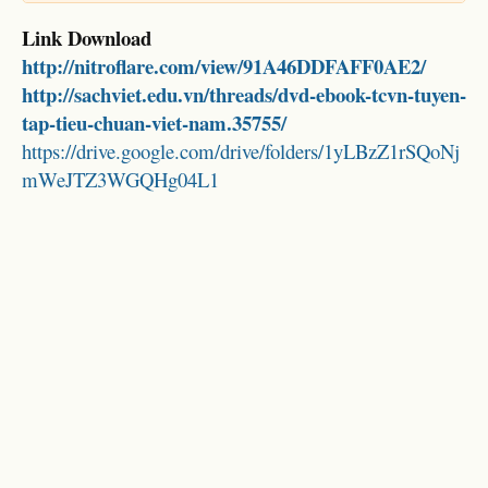
Link Download
http://nitroflare.com/view/91A46DDFAFF0AE2/
http://sachviet.edu.vn/threads/dvd-ebook-tcvn-tuyen-
tap-tieu-chuan-viet-nam.35755/
https://drive.google.com/drive/folders/1yLBzZ1rSQoNj
mWeJTZ3WGQHg04L1