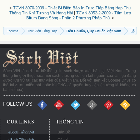
<
TCVN 8070-2009 - Thiết Bị Điện Báo In Trực Tiếp Băng Hẹp Thu
Thông Tin Khí Tượng Và Hàng Hải
|
TCVN 8052-2-2009 - Tấm Lợp
Bitum Dạng Sóng - Phần 2 Phương Pháp Thử
>
Forums
Thư Viện Tổng Hợp
Tiêu Chuẩn, Quy Chuẩn Việt Nam
Sách Việt là nơi lưu trữ thông tin sách được xuất bản tại Việt Nam. Trong
thông tin giới thiệu của mỗi sách thường có liên kết nguồn của tài liệu đang
được lưu trữ tại các thư viện của Việt Nam. Đối với liên kết Google Drive có
thể tải được miễn phí hoặc KHÔNG có quyền truy cập (thường là không có
bản số hóa).
FOLLOW US
OUR LINKS
THÔNG TIN
Bản Đồ
eBook Tiếng Việt
eBook Tiếng Anh
Góp Ý