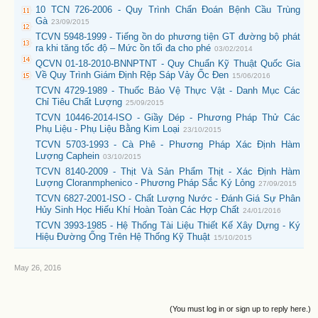
10 TCN 726-2006 - Quy Trình Chẩn Đoán Bệnh Cầu Trùng
Gà
23/09/2015
TCVN 5948-1999 - Tiếng ồn do phương tiện GT đường bộ phát
ra khi tăng tốc độ – Mức ồn tối đa cho phé
03/02/2014
QCVN 01-18-2010-BNNPTNT - Quy Chuẩn Kỹ Thuật Quốc Gia
Về Quy Trình Giám Định Rệp Sáp Vảy Ốc Đen
15/06/2016
TCVN 4729-1989 - Thuốc Bảo Vệ Thực Vật - Danh Mục Các
Chỉ Tiêu Chất Lượng
25/09/2015
TCVN 10446-2014-ISO - Giầy Dép - Phương Pháp Thử Các
Phụ Liệu - Phụ Liệu Bằng Kim Loại
23/10/2015
TCVN 5703-1993 - Cà Phê - Phương Pháp Xác Định Hàm
Lượng Caphein
03/10/2015
TCVN 8140-2009 - Thịt Và Sản Phẩm Thịt - Xác Định Hàm
Lượng Cloranmphenico - Phương Pháp Sắc Ký Lỏng
27/09/2015
TCVN 6827-2001-ISO - Chất Lượng Nước - Đánh Giá Sự Phân
Hủy Sinh Học Hiếu Khí Hoàn Toàn Các Hợp Chất
24/01/2016
TCVN 3993-1985 - Hệ Thống Tài Liệu Thiết Kế Xây Dựng - Ký
Hiệu Đường Ống Trên Hệ Thống Kỹ Thuật
15/10/2015
May 26, 2016
(You must log in or sign up to reply here.)