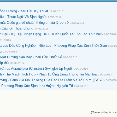
Bỗng Hương - Yêu Cầu Kỹ Thuật
12/09/2015
a - Thuật Ngữ Và Định Nghĩa
17/11/2016
t Quốc gia về chuẩn thông tin địa lý cơ sở
16/02/2014
u Cầu Kỹ Thuật Chung
14/03/2016
 Liệu - Ký Hiệu Nhận Dạng Tiêu Chuẩn Quốc Tế Cho Các Thư Viện
19/07/201
/01/2016
ạ Lọc Độc Công Nghiệp - Hộp Lọc - Phương Pháp Xác Định Thời Gian
02/04/
g
01/08/2015
 Mặt Đường Sân Bay - Yêu Cầu Thiết Kế
03/05/2016
áp thử
03/03/2014
itrus Aurantifolia (Christm.) Swingle) Ép Nguội
20/01/2019
nh - Thẻ Mạch Tích Hợp - Phần 15 Ứng Dụng Thông Tin Mã Hóa
04/01/2017
ường - Đánh Giá Môi Trường Của Các Địa Điểm Và Tổ Chức (EASO)
04/06/2
- Phương Pháp Xác Định Lưu Huỳnh Nguyên Tố
27/07/2016
(You must log in or s