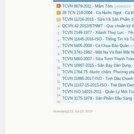
TCVN 8679-2011 - Mắm Tôm
16/09/2015
28 TCN 218-2004 - Cá Nước Ngọt - Cá 
TCVN 11216-2015 - Sữa Và Sản Phẩm Sữ
QCVN 42:2012/BTNMT - Quy chuẩn kỹ thuậ
TCVN 2149-1977 - Xilanh Thuỷ Lực - Yê
TCVN 11645-2016-ISO - Thông Tin Và Tư
TCVN 5605-2008 - Cà Chua Bảo Quản
07
TCVN 3741-1982 - Mặt Nạ Và Bán Mặt N
TCVN 5860-2007 - Sữa Tươi Thanh Trùn
TCVN 10907-2015 - Sân Bay Dân Dụng -
TCVN 1764:75 -Nước chấm. Phương ph
TCVN 11885-2017-ISO - Tinh Dầu Chanh (C
TCVN 11167-15-2015-ISO - Thẻ Định Da
TCVN ISO 14015-2011 - Quản Lý Môi Tr
TCVN 3175-1979 - Sản Phẩm Dầu Sáng 
nhandang123
,
Jul 23, 2015