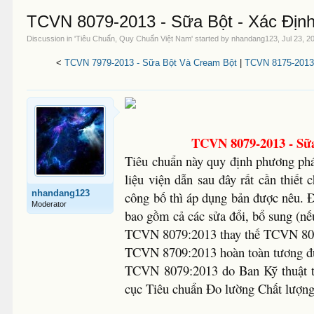
TCVN 8079-2013 - Sữa Bột - Xác Địn
Discussion in '
Tiêu Chuẩn, Quy Chuẩn Việt Nam
' started by
nhandang123
,
Jul 23, 2
<
TCVN 7979-2013 - Sữa Bột Và Cream Bột
|
TCVN 8175-2013
TCVN 8079-2013 - Sữa
Tiêu chuẩn này quy định phương pháp
liệu viện dẫn sau đây rất cần thiết
nhandang123
công bố thì áp dụng bản được nêu. Đ
Moderator
bao gồm cả các sửa đổi, bổ sung (nế
TCVN 8079:2013 thay thế TCVN 80
TCVN 8709:2013 hoàn toàn tương đ
TCVN 8079:2013 do Ban Kỹ thuật t
cục Tiêu chuẩn Đo lường Chất lượn