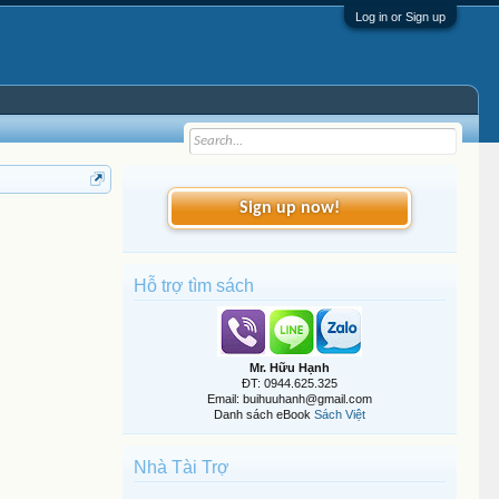
Log in or Sign up
Sign up now!
Hỗ trợ tìm sách
Mr. Hữu Hạnh
ĐT: 0944.625.325
Email: buihuuhanh@gmail.com
Danh sách eBook
Sách Việt
Nhà Tài Trợ