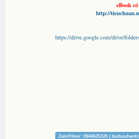
eBook có
http://tieuchuan
https://drive.google.com/drive/
Zalo/Viber: 0944625325 | buihuuhan