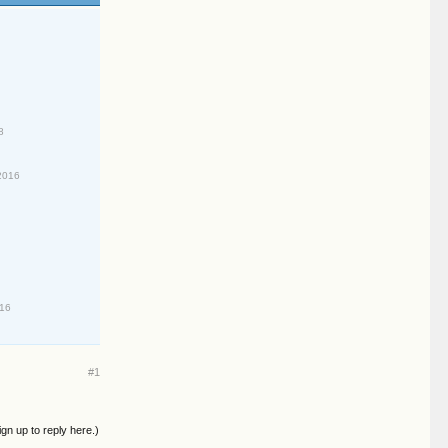
8
2016
016
#1
ign up to reply here.)