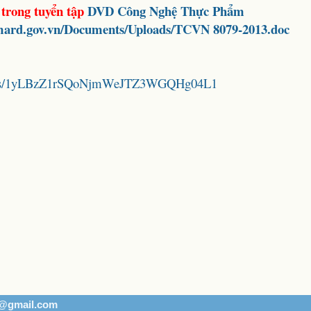
 trong tuyển tập
DVD
Công Nghệ Thực Phẩm
.mard.gov.vn/Documents/Uploads/TCVN 8079-2013.doc
folders/1yLBzZ1rSQoNjmWeJTZ3WGQHg04L1
h@gmail.com