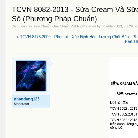
TCVN 8082-2013 - Sữa Cream Và Sữa
Số (Phương Pháp Chuẩn)
Discussion in '
Tiêu Chuẩn, Quy Chuẩn Việt Nam
' started by
nhandang123
,
Jul 28, 2
<
TCVN 8173-2009 - Phomat - Xác Định Hàm Lượng Chất Béo - Ph
Khô Tổ
nhandang123
Moderator