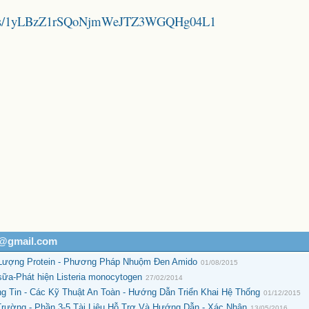
folders/1yLBzZ1rSQoNjmWeJTZ3WGQHg04L1
h@gmail.com
 Lượng Protein - Phương Pháp Nhuộm Đen Amido
01/08/2015
a-Phát hiện Listeria monocytogen
27/02/2014
 Tin - Các Kỹ Thuật An Toàn - Hướng Dẫn Triển Khai Hệ Thống
01/12/2015
rường - Phần 3-5 Tài Liệu Hỗ Trợ Và Hướng Dẫn - Xác Nhận
13/05/2016