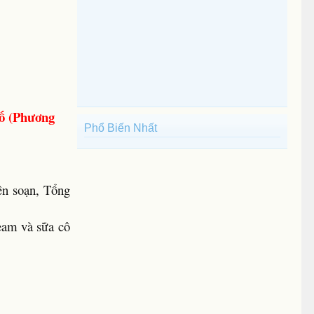
ố (Phương
Phổ Biến Nhất
ên soạn, Tổng
eam và sữa cô