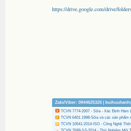
https://drive.google.com/drive/
Zalo/Viber: 0944625325 | buihuuhan
TCVN 7774-2007 - Sữa - Xác Định Hàm
TCVN 6401:1998-Sữa và các sản phẩm sữ
TCVN 10541-2014-ISO - Công Nghệ Thông
TCVN 7699-3-5-2014 - Thử Nghiệm Môi T