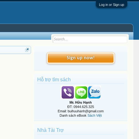
Log in or Sign up
Sign up now!
Hỗ trợ tìm sách
Mr. Hữu Hạnh
ĐT: 0944.625.325
Email: buihuuhanh@gmail.com
Danh sách eBook
Sách Việt
Nhà Tài Trợ