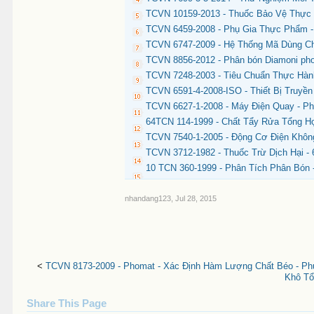
TCVN 10159-2013 - Thuốc Bảo Vệ Thực 
TCVN 6459-2008 - Phụ Gia Thực Phẩm - 
TCVN 6747-2009 - Hệ Thống Mã Dùng Ch
TCVN 8856-2012 - Phân bón Diamoni ph
TCVN 7248-2003 - Tiêu Chuẩn Thực Hàn
TCVN 6591-4-2008-ISO - Thiết Bị Truyền
TCVN 6627-1-2008 - Máy Điện Quay - P
64TCN 114-1999 - Chất Tẩy Rửa Tổng H
TCVN 7540-1-2005 - Động Cơ Điện Khôn
TCVN 3712-1982 - Thuốc Trừ Dịch Hại -
10 TCN 360-1999 - Phân Tích Phân Bón 
nhandang123
,
Jul 28, 2015
<
TCVN 8173-2009 - Phomat - Xác Định Hàm Lượng Chất Béo - Ph
Khô Tổ
Share This Page