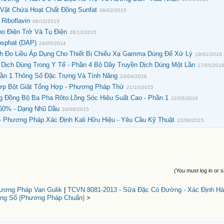
Vật Chứa Hoạt Chất Đồng Sunfat
06/02/2015
Riboflavin
06/10/2015
o Điện Trở Và Tụ Điện
26/12/2015
osphat (DAP)
24/05/2014
h Đo Liều Áp Dụng Cho Thiết Bị Chiếu Xạ Gamma Dùng Để Xử Lý
19/01/2016
 Dịch Dùng Trong Y Tế - Phần 4 Bộ Dây Truyền Dịch Dùng Một Lần
17/05/201
hần 1 Thông Số Đặc Trưng Và Tính Năng
24/04/2016
ợp Bột Giặt Tổng Hợp - Phương Pháp Thử
21/10/2015
g Đồng Bộ Ba Pha Rôto Lồng Sóc Hiệu Suất Cao - Phần 1
22/05/2016
 60% - Dạng Nhũ Dầu
24/09/2015
- Phương Pháp Xác Định Kali Hữu Hiệu - Yêu Cầu Kỹ Thuật
22/08/2015
(You must log in or s
ương Pháp Van Gulik
|
TCVN 8081-2013 - Sữa Đặc Có Đường - Xác Định H
ng Số (Phương Pháp Chuẩn)
>