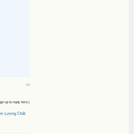
6
#1
ign up to reply here.)
àm Lượng Chất