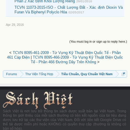
Phần 2 Xác Định Khối Lượng Riêng
29/01/2016
TCVN 11073-2015-ISO - Chất Lượng Đất - Xác định Dioxin Và
Furan Và Biphenyl Polyclo Hóa
02/05/2017
Apr 29, 2016
(You must log in or sign up to reply here.)
<
TCVN 8095-461-2009 - Từ Vựng Kỹ Thuật Điện Quốc Tế - Phần
461 Cáp Điện
|
TCVN 8095-466-2009 - Từ Vựng Kỹ Thuật Điện Quốc
Tế - Phần 466 Đường Dây Trên Không
>
Forums
Thư Viện Tổng Hợp
Tiêu Chuẩn, Quy Chuẩn Việt Nam
Sách Việt là nơi lưu trữ thông tin sách được xuất bản tại Việt Nam. Trong
thông tin giới thiệu của mỗi sách thường có liên kết nguồn của tài liệu đang
được lưu trữ tại các thư viện của Việt Nam. Đối với liên kết Google Drive có
thể tải được miễn phí hoặc KHÔNG có quyền truy cập (thường là không có
bản số hóa).