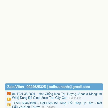
Zalo/Viber: 0944625325 | buihuuhanh@gmail.com
04 TCN 35-2001 - Hạt Giống Keo Tai Tượng (Acacia Mangium
Wild) Dùng Để Gieo Ươm Tạo Cây Con
19/09/2015
TCVN 5846-1994 - Cột Điện Bê Tông Cốt Thép Ly Tâm - Kết
Cấu Và Kích Thước
19/10/2015