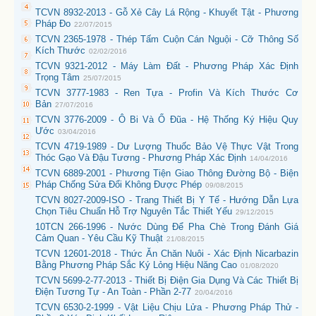
TCVN 8932-2013 - Gỗ Xẻ Cây Lá Rộng - Khuyết Tật - Phương
Pháp Đo
22/07/2015
TCVN 2365-1978 - Thép Tấm Cuộn Cán Nguội - Cỡ Thông Số
Kích Thước
02/02/2016
TCVN 9321-2012 - Máy Làm Đất - Phương Pháp Xác Định
Trọng Tâm
25/07/2015
TCVN 3777-1983 - Ren Tựa - Profin Và Kích Thước Cơ
Bản
27/07/2016
TCVN 3776-2009 - Ô Bi Và Ổ Đũa - Hệ Thống Ký Hiệu Quy
Ước
03/04/2016
TCVN 4719-1989 - Dư Lượng Thuốc Bảo Vệ Thực Vật Trong
Thóc Gạo Và Đậu Tương - Phương Pháp Xác Định
14/04/2016
TCVN 6889-2001 - Phương Tiện Giao Thông Đường Bộ - Biện
Pháp Chống Sửa Đổi Không Được Phép
09/08/2015
TCVN 8027-2009-ISO - Trang Thiết Bị Y Tế - Hướng Dẫn Lựa
Chọn Tiêu Chuẩn Hỗ Trợ Nguyên Tắc Thiết Yếu
29/12/2015
10TCN 266-1996 - Nước Dùng Để Pha Chè Trong Đánh Giá
Cảm Quan - Yêu Cầu Kỹ Thuật
21/08/2015
TCVN 12601-2018 - Thức Ăn Chăn Nuôi - Xác Định Nicarbazin
Bằng Phương Pháp Sắc Ký Lỏng Hiệu Năng Cao
01/08/2020
TCVN 5699-2-77-2013 - Thiết Bị Điện Gia Dụng Và Các Thiết Bị
Điện Tương Tự - An Toàn - Phần 2-77
20/04/2016
TCVN 6530-2-1999 - Vật Liệu Chịu Lửa - Phương Pháp Thử -