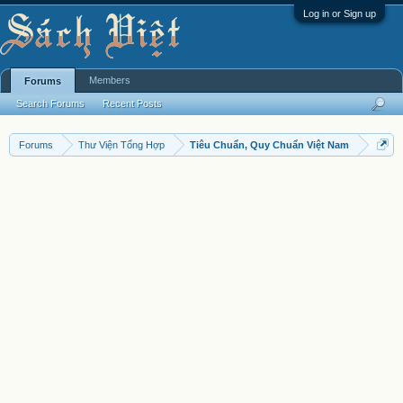
Log in or Sign up
Members
Forums
Search Forums
Recent Posts
Forums
Thư Viện Tổng Hợp
Tiêu Chuẩn, Quy Chuẩn Việt Nam