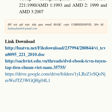
221:1990/AMD 1:1993 and AMD 2: 1999 and
AMD 3:2007
Hỗ trợ gửi trực tiếp qua email HOẶC copy USB/HDD/DVD, liên hệ:
buihuuhanh@gmail.com
Link Download
http://luatvn.net/Filedownload/237994/280844/vi_tcv
n8095_221_2010.doc
http://sachviet.edu.vn/threads/dvd-ebook-tcvn-tuyen-
tap-tieu-chuan-viet-nam.35755/
https://drive.google.com/drive/folders/1yLBzZ1rSQoNj
mWeJTZ3WGQHg04L1