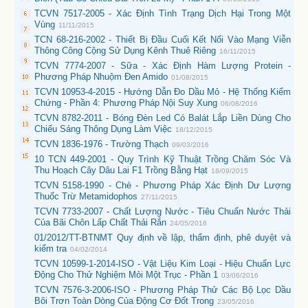
TCVN 7517-2005 - Xác Định Tình Trạng Dịch Hại Trong Một
Vùng
11/11/2015
TCN 68-216-2002 - Thiết Bị Đầu Cuối Kết Nối Vào Mạng Viễn
Thông Công Cộng Sử Dụng Kênh Thuê Riêng
16/11/2015
TCVN 7774-2007 - Sữa - Xác Định Hàm Lượng Protein -
Phương Pháp Nhuộm Đen Amido
01/08/2015
TCVN 10953-4-2015 - Hướng Dẫn Đo Dầu Mỏ - Hệ Thống Kiểm
Chứng - Phần 4: Phương Pháp Nội Suy Xung
06/08/2016
TCVN 8782-2011 - Bóng Đèn Led Có Balát Lắp Liền Dùng Cho
Chiếu Sáng Thông Dụng Làm Việc
18/12/2015
TCVN 1836-1976 - Trường Thạch
09/03/2016
10 TCN 449-2001 - Quy Trình Kỹ Thuật Trồng Chăm Sóc Và
Thu Hoạch Cây Dâu Lai F1 Trồng Bằng Hạt
18/09/2015
TCVN 5158-1990 - Chè - Phương Pháp Xác Định Dư Lượng
Thuốc Trừ Metamidophos
27/11/2015
TCVN 7733-2007 - Chất Lượng Nước - Tiêu Chuẩn Nước Thải
Của Bãi Chôn Lấp Chất Thải Rắn
24/05/2016
01/2012/TT-BTNMT Quy định về lập, thẩm định, phê duyệt và
kiểm tra
04/02/2014
TCVN 10599-1-2014-ISO - Vật Liệu Kim Loại - Hiệu Chuẩn Lực
Động Cho Thử Nghiệm Mỏi Một Trục - Phần 1
03/06/2016
TCVN 7576-3-2006-ISO - Phương Pháp Thử Các Bộ Lọc Dầu
Bôi Trơn Toàn Dòng Của Động Cơ Đốt Trong
23/05/2016