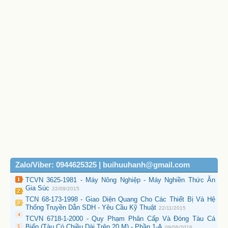
Zalo/Viber: 0944625325 | buihuuhanh@gmail.com
TCVN 3625-1981 - Máy Nông Nghiệp - Máy Nghiền Thức Ăn
Gia Súc
22/09/2015
TCN 68-173-1998 - Giao Diện Quang Cho Các Thiết Bị Và Hệ
Thống Truyền Dẫn SDH - Yêu Cầu Kỹ Thuật
22/11/2015
TCVN 6718-1-2000 - Quy Phạm Phân Cấp Và Đóng Tàu Cá
Biển (Tàu Có Chiều Dài Trên 20 M) - Phần 1-A
09/06/2016