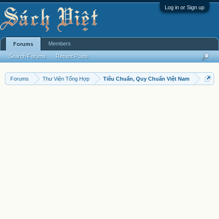
Log in or Sign up
Members
Forums
Search Forums
Recent Posts
Forums
Thư Viện Tổng Hợp
Tiêu Chuẩn, Quy Chuẩn Việt Nam