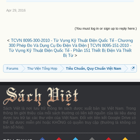
Apr 29, 2016
(You must log in or sign up to reply here.)
<
TCVN 8095-300-2010 - Từ Vựng Kỹ Thuật Điện Quốc Tế - Chương
300 Phép Đo Và Dụng Cụ Đo Điện Và Điện
|
TCVN 8095-151-2010 -
Từ Vựng Kỹ Thuật Điện Quốc Tế - Phần 151 Thiết Bị Điện Và Thiết
Bị Từ
>
Forums
Thư Viện Tổng Hợp
Tiêu Chuẩn, Quy Chuẩn Việt Nam
Sách Việt là nơi lưu trữ thông tin sách được xuất bản tại Việt Nam. Trong
thông tin giới thiệu của mỗi sách thường có liên kết nguồn của tài liệu đang
được lưu trữ tại các thư viện của Việt Nam. Đối với liên kết Google Drive có
thể tải được miễn phí hoặc KHÔNG có quyền truy cập (thường là không có
bản số hóa).