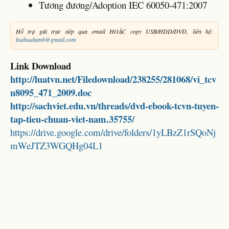
Tương đương/Adoption IEC 60050-471:2007
Hỗ trợ gửi trực tiếp qua email HOẶC copy USB/HDD/DVD, liên hệ:
buihuuhanh@gmail.com
Link Download
http://luatvn.net/Filedownload/238255/281068/vi_tcv
n8095_471_2009.doc
http://sachviet.edu.vn/threads/dvd-ebook-tcvn-tuyen-
tap-tieu-chuan-viet-nam.35755/
https://drive.google.com/drive/folders/1yLBzZ1rSQoNj
mWeJTZ3WGQHg04L1