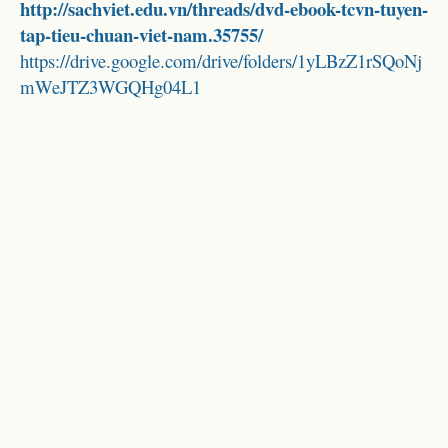
http://sachviet.edu.vn/threads/dvd-ebook-tcvn-tuyen-
tap-tieu-chuan-viet-nam.35755/
https://drive.google.com/drive/folders/1yLBzZ1rSQoNj
mWeJTZ3WGQHg04L1