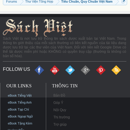
Forums
Thư Viện Tổng Hợp
Tiêu Chuẩn, Quy Chuẩn Việt Nam
Sách Việt là nơi lưu trữ thông tin sách được xuất bản tại Việt Nam. Trong
thông tin giới thiệu của mỗi sách thường có liên kết nguồn của tài liệu đang
được lưu trữ tại các thư viện của Việt Nam. Đối với liên kết Google Drive có
thể tải được miễn phí hoặc KHÔNG có quyền truy cập (thường là không có
bản số hóa).
FOLLOW US
OUR LINKS
THÔNG TIN
Bản Đồ
eBook Tiếng Việt
eBook Tiếng Anh
Góp Ý
eBook Tạp Chí
Nội Quy
eBook Ngoại Ngữ
Thị trường
eBook Tặng Kèm
Trợ giúp