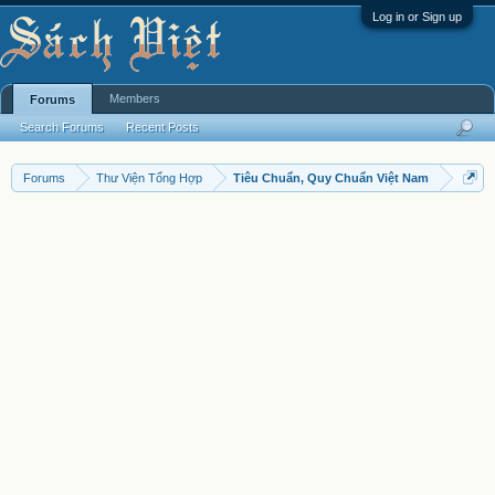
Log in or Sign up
Members
Forums
Search Forums
Recent Posts
Forums
Thư Viện Tổng Hợp
Tiêu Chuẩn, Quy Chuẩn Việt Nam