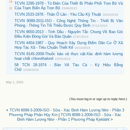
TCVN 2295-1978 - Tủ Điện Của Thiết Bị Phân Phối Trọn Bộ Và
Của Trạm Biến Áp Trọn Bộ
15/08/2015
TCVN 2533-1978 - Thân Ổ Lăn - Yêu Cầu Kỹ Thuật
19/03/2016
TCVN 9089-2011-ISO - Công Nghệ Thông Tin - Thiết Bị Văn
Phòng - Thông Tin Tối Thiểu Được Quy Định
07/12/2015
TCVN 9650-2013 - Tinh Dầu - Nguyên Tắc Chung Về Bao Gói
Điều Kiện Đóng Gói Và Bảo Quản
27/07/2015
TCVN 4454-1987 - Quy Hoạch Xây Dựng Điểm Dân Cư Ở Xã
Hợp Tác Xã - Tiêu Chuẩn Thiết Kế
16/10/2015
TCVN 8145-2009-Thuốc bảo vệ thực vật-Xác định hàm lượng
hoạt chất chlorothalonil
15/05/2014
58 TCN 28-1974 - Bản Vẽ Tàu Cá - Ký Hiệu Bằng
Chữ
13/06/2016
May 1, 2016
(You must log in or sign up to reply here.)
<
TCVN 8099-3-2009-ISO - Sữa - Xác Định Hàm Lượng Nitơ - Phần 3
Phương Pháp Phân Hủy Kín
|
TCVN 8099-1-2009-ISO - Sữa - Xác
Định Hàm Lượng Nitơ - Phần 1 Phương Pháp Kjeldahl
>