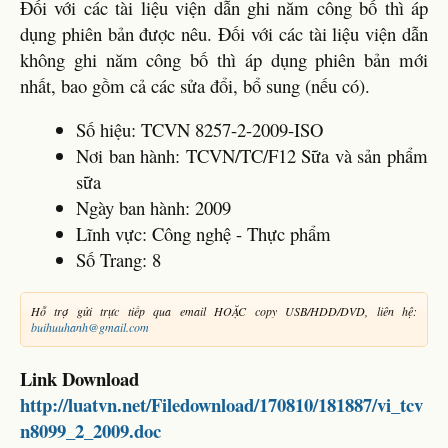
Đối với các tài liệu viện dẫn ghi năm công bố thì áp
dụng phiên bản được nêu. Đối với các tài liệu viện dẫn
không ghi năm công bố thì áp dụng phiên bản mới
nhất, bao gồm cả các sửa đổi, bổ sung (nếu có).
Số hiệu: TCVN 8257-2-2009-ISO
Nơi ban hành: TCVN/TC/F12 Sữa và sản phẩm
sữa
Ngày ban hành: 2009
Lĩnh vực: Công nghệ - Thực phẩm
Số Trang: 8
Hỗ trợ gửi trực tiếp qua email HOẶC copy USB/HDD/DVD, liên hệ:
buihuuhanh@gmail.com
Link Download
http://luatvn.net/Filedownload/170810/181887/vi_tcv
n8099_2_2009.doc