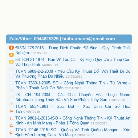
Zalo/Viber: 0944625325 | buihuuhanh@gmail.com
ĐLVN 278-2015 - Dung Dịch Chuẩn Độ Đục - Quy Trình Thử
Nghiệm
07/10/2015
58 TCN 31-1974 - Bản Vẽ Tàu Cá - Ký Hiệu Quy Ước Thép Cán
Và Thép Hình
14/06/2016
TCVN 6989-2-2-2008 - Yêu Cầu Kỹ Thuật Đối Với Thiết Bị Đo
Và Phương Pháp Đo Nhiễu
10/06/2016
TCVN 7563-1-2005-ISO - Công Nghệ Thông Tin - Từ Vựng -
Phần 1 Thuật Ngữ Cơ Bản
23/04/2016
28 TCN 194-2004 - Các Chất Chuyển Hóa Thuộc Nhóm
Nitrofuran Trong Thủy Sản Và Sản Phẩm Thủy Sản
11/09/2015
TCVN 5534-1991 - Sữa Bột - Xác Định Chỉ Số Hòa
Tan
07/06/2016
TCVN 9801-1-2013-ISO - Công Nghệ Thông Tin - Kỹ Thuật An
Ninh - An Ninh Mạng - Phần 1 Tổng Quan
01/06/2016
TCVN 11146-2015-ISO - Quặng Và Tinh Quặng Mangan - Xác
Định Hàm Lượng Canxi Và Magie
20/04/2017