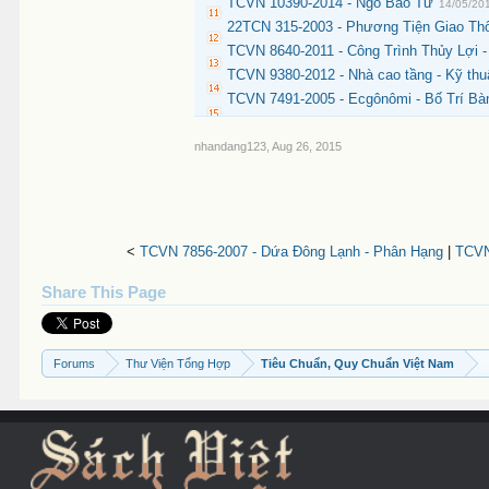
TCVN 10390-2014 - Ngô Bao Tử
14/05/20
22TCN 315-2003 - Phương Tiện Giao Th
TCVN 8640-2011 - Công Trình Thủy Lợi 
TCVN 9380-2012 - Nhà cao tầng - Kỹ thuậ
TCVN 7491-2005 - Ecgônômi - Bố Trí B
nhandang123
,
Aug 26, 2015
<
TCVN 7856-2007 - Dứa Đông Lạnh - Phân Hạng
|
TCVN
Share This Page
Forums
Thư Viện Tổng Hợp
Tiêu Chuẩn, Quy Chuẩn Việt Nam