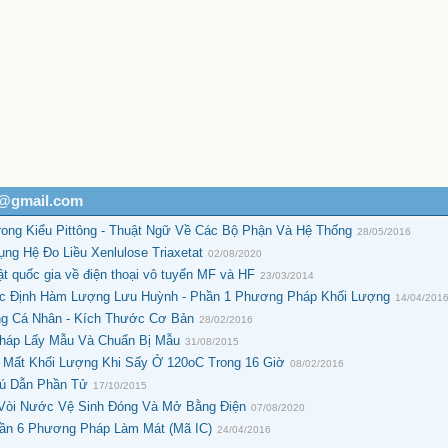
h@gmail.com
ong Kiểu Pittông - Thuật Ngữ Về Các Bộ Phận Và Hệ Thống
28/05/2016
g Hệ Đo Liều Xenlulose Triaxetat
02/08/2020
 quốc gia về điện thoại vô tuyến MF và HF
23/03/2014
ác Định Hàm Lượng Lưu Huỳnh - Phần 1 Phương Pháp Khối Lượng
14/04/201
ng Cá Nhân - Kích Thước Cơ Bản
28/02/2016
Pháp Lấy Mẫu Và Chuẩn Bị Mẫu
31/08/2015
 Mất Khối Lượng Khi Sấy Ở 120oC Trong 16 Giờ
08/02/2016
hú Dẫn Phần Tử
17/10/2015
 Vòi Nước Vệ Sinh Đóng Và Mở Bằng Điện
07/08/2020
hần 6 Phương Pháp Làm Mát (Mã IC)
24/04/2016