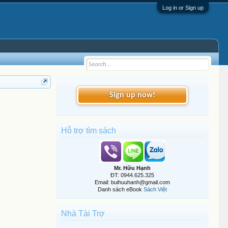
Log in or Sign up
Sign up now!
Hỗ trợ tìm sách
Mr. Hữu Hạnh
ĐT: 0944.625.325
Email: buihuuhanh@gmail.com
Danh sách eBook
Sách Việt
Nhà Tài Trợ