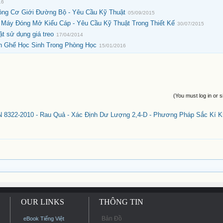
16
ông Cơ Giới Đường Bộ - Yêu Cầu Kỹ Thuật
05/09/2015
- Máy Đóng Mở Kiểu Cáp - Yêu Cầu Kỹ Thuật Trong Thiết Kế
30/07/2015
t sử dụng giá treo
17/04/2014
àn Ghế Học Sinh Trong Phòng Học
15/01/2016
(You must log in or s
 8322-2010 - Rau Quả - Xác Định Dư Lượng 2,4-D - Phương Pháp Sắc Kí K
OUR LINKS
THÔNG TIN
Bản Đồ
eBook Tiếng Việt