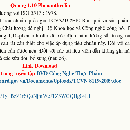
Quang 1.10 Phenanthrolin
ương với ISO 5517 : 1978.
t tiêu chuẩn quốc gia TCVN/TC/F10 Rau quả và sản phẩm 
g Chất lượng đề nghị, Bộ Khoa học và Công nghệ công bố. T
g 1,10-phenanthrolin để xác định hàm lượng sắt trong ra
sau rất cần thiết cho việc áp dụng tiêu chuẩn này. Đối với các
iên bản được nêu. Đối với các tài liệu viện dẫn không ghi n
 các sửa đổi, bổ sung (nếu có).
Link Download
 trong tuyển tập
DVD Công Nghệ Thực Phẩm
.mard.gov.vn/Documents/Uploads/TCVN 8119-2009.doc
folders/1yLBzZ1rSQoNjmWeJTZ3WGQHg04L1