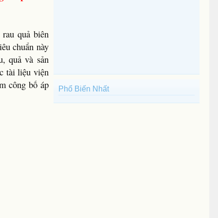
rau quả biên
iêu chuẩn này
u, quả và sản
 tài liệu viện
ăm công bố áp
Phổ Biến Nhất