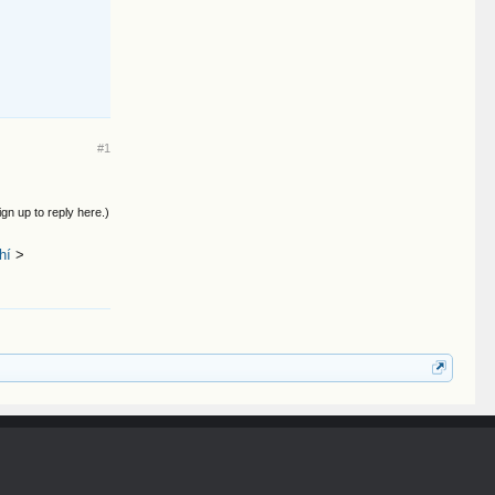
#1
ign up to reply here.)
hí
>