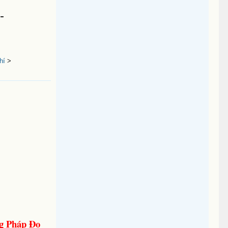
-
hí
>
g Pháp Đo