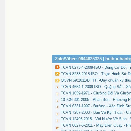
Zalo/Viber: 0944625325 | buihuuhan
TCVN 8273-4-2009-ISO - Động Cơ Đốt Tr
TCVN 8233-2018-ISO - Thực Hành Sử Dụn
QCVN 59:2011/BTTTT-Quy chuẩn kỹ thuật
TCVN 4654-1-2009-ISO - Quặng Sắt - X
TCVN 1059-1971 - Giường Đôi Và Giườ
10TCN 301-2005 - Phân Bón - Phương 
TCVN 6331-1997 - Đường - Xác Định Sự
TCVN 7287-2003 - Bản Vẽ Kỹ Thuật - C
TCVN 12496-2018 - Vòi Nước Vệ Sinh -
TCVN 6627-6-2011 - Máy Điện Quay - P