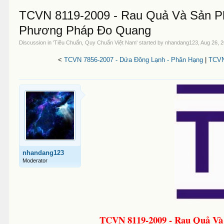
TCVN 8119-2009 - Rau Quả Và Sản P
Phương Pháp Đo Quang
Discussion in '
Tiêu Chuẩn, Quy Chuẩn Việt Nam
' started by
nhandang123
,
Aug 26, 
<
TCVN 7856-2007 - Dứa Đông Lạnh - Phân Hạng
|
TCVN
nhandang123
Moderator
TCVN 8119-2009 - Rau Quả Và