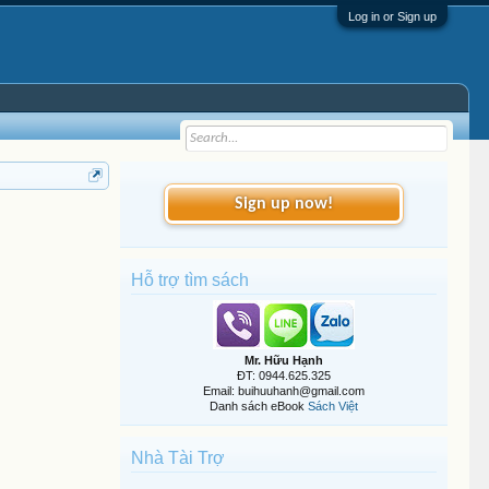
Log in or Sign up
Sign up now!
Hỗ trợ tìm sách
Mr. Hữu Hạnh
ĐT: 0944.625.325
Email: buihuuhanh@gmail.com
Danh sách eBook
Sách Việt
Nhà Tài Trợ