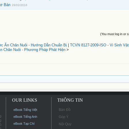
Cơ Bản
29/02/2016
(You must log in or s
ức Ăn Chăn Nuôi - Hướng Dẫn Chuẩn Bị
|
TCVN 8127-2009-ISO - Vi Sinh Vậ
 Chăn Nuôi - Phương Pháp Phát Hiện
>
OUR LINKS
THÔNG TIN
Bản Đồ
eBook Tiếng Việt
g
eBook Tiếng Anh
Góp Ý
g
eBook Tạp Chí
Nội Quy
ó
ó