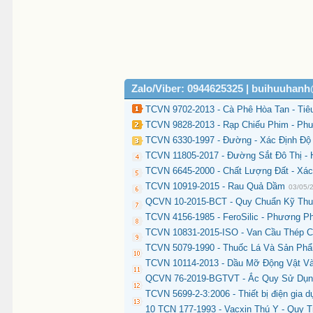
Zalo/Viber: 0944625325 | buihuuhan
TCVN 9702-2013 - Cà Phê Hòa Tan - Tiê
TCVN 9828-2013 - Rạp Chiếu Phim - Ph
TCVN 6330-1997 - Đường - Xác Định Đ
TCVN 11805-2017 - Đường Sắt Đô Thị -
TCVN 6645-2000 - Chất Lượng Đất - Xá
TCVN 10919-2015 - Rau Quả Dầm
03/05/
QCVN 10-2015-BCT - Quy Chuẩn Kỹ Thu
TCVN 4156-1985 - FeroSilic - Phương 
TCVN 10831-2015-ISO - Van Cầu Thép C
TCVN 5079-1990 - Thuốc Lá Và Sản Phẩ
TCVN 10114-2013 - Dầu Mỡ Động Vật Và
QCVN 76-2019-BGTVT - Ắc Quy Sử Dụn
TCVN 5699-2-3:2006 - Thiết bị điện gia d
10 TCN 177-1993 - Vacxin Thú Y - Quy 