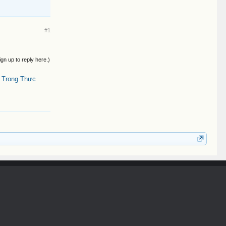
#1
ign up to reply here.)
t Trong Thực