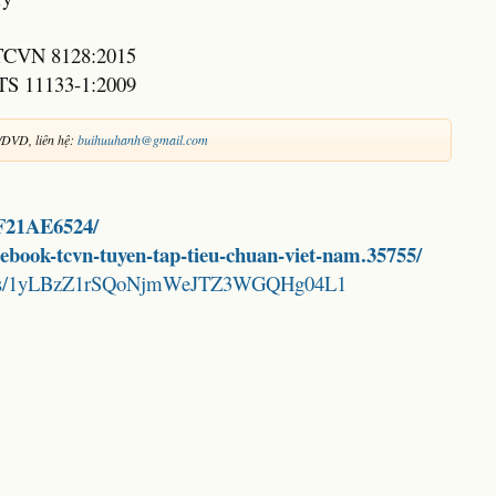
 TCVN 8128:2015
TS 11133-1:2009
/DVD, liên hệ:
buihuuhanh@gmail.com
9F21AE6524/
d-ebook-tcvn-tuyen-tap-tieu-chuan-viet-nam.35755/
folders/1yLBzZ1rSQoNjmWeJTZ3WGQHg04L1