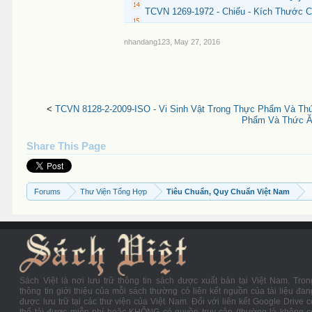
TCVN 1269-1972 - Chiếu - Kích Thước 
nhandang123
,
May 27, 2016
<
TCVN 8128-2-2009-ISO - Vi Sinh Vật Trong Thực Phẩm Và Th
Phẩm Và Thức Ăn
Share This Page
Forums
Thư Viện Tổng Hợp
Tiêu Chuẩn, Quy Chuẩn Việt Nam
Sách Việt là nơi lưu trữ thông tin sách được xuất bản tại Việt Nam. Tron
thông tin giới thiệu của mỗi sách thường có liên kết nguồn của tài liệu đan
được lưu trữ tại các thư viện của Việt Nam. Đối với liên kết Google Drive c
thể tải được miễn phí hoặc KHÔNG có quyền truy cập (thường là không c