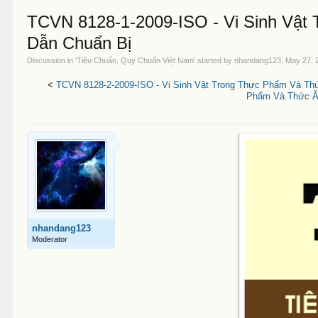
TCVN 8128-1-2009-ISO - Vi Sinh Vật
Dẫn Chuẩn Bị
Discussion in '
Tiêu Chuẩn, Quy Chuẩn Việt Nam
' started by
nhandang123
,
May 27, 
<
TCVN 8128-2-2009-ISO - Vi Sinh Vật Trong Thực Phẩm Và Th
Phẩm Và Thức Ăn
nhandang123
Moderator