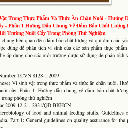
 Vật Trong Thực Phẩm Và Thức Ăn Chăn Nuôi - Hướng 
ấy - Phần 1 Hướng Dẫn Chung Về Đảm Bảo Chất Lượng Đ
ôi Trường Nuôi Cấy Trong Phòng Thử Nghiệm
 chung liên quan đến đảm bảo chất lượng và qui định các yêu
ược dùng để phân tích vi sinh của các sản phẩm thực phẩm
thể áp dụng cho các môi trường được sử dụng để phân tích vi
rd Number TCVN 8128-1:2009
amese) Vi sinh vật trong thực phẩm và thức ăn chăn nuôi. Hư
nuôi cấy. Phần 1: Hướng dẫn chung về đảm bảo chất lượng
y trong phòng thử nghiệm
Year 2009-12-21, 2931/QĐ-BKHCN
icrobiology of food and animal feeding stuffs. Guidelines o
dia. Part 1: General guidelines on quality assurance for the 
ry