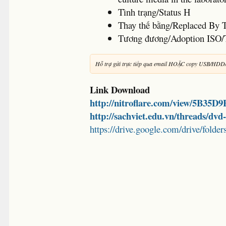
Tình trạng/Status H
Thay thế bằng/Replaced By
Tương đương/Adoption ISO/
Hỗ trợ gửi trực tiếp qua email HOẶC copy USB/HDD
Link Download
http://nitroflare.com/view/5B35D
http://sachviet.edu.vn/threads/dv
https://drive.google.com/drive/