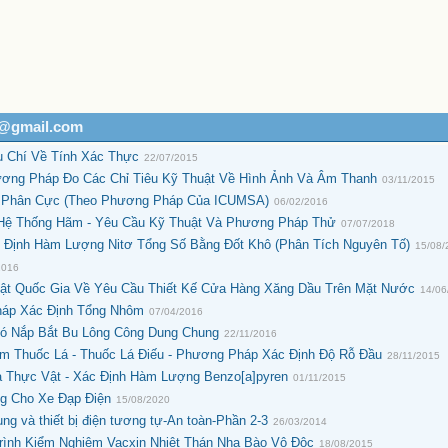
h@gmail.com
u Chí Về Tính Xác Thực
22/07/2015
ương Pháp Đo Các Chỉ Tiêu Kỹ Thuật Về Hình Ảnh Và Âm Thanh
03/11/2015
ộ Phân Cực (Theo Phương Pháp Của ICUMSA)
06/02/2016
 Hệ Thống Hãm - Yêu Cầu Kỹ Thuật Và Phương Pháp Thử
07/07/2018
c Định Hàm Lượng Nitơ Tổng Số Bằng Đốt Khô (Phân Tích Nguyên Tố)
15/08/
2016
ật Quốc Gia Về Yêu Cầu Thiết Kế Cửa Hàng Xăng Dầu Trên Mặt Nước
14/06
Pháp Xác Định Tổng Nhôm
07/04/2016
ó Nắp Bắt Bu Lông Công Dung Chung
22/11/2016
m Thuốc Lá - Thuốc Lá Điếu - Phương Pháp Xác Định Độ Rỗ Đầu
28/11/2015
 Thực Vật - Xác Định Hàm Lượng Benzo[a]pyren
01/11/2015
g Cho Xe Đạp Điện
15/08/2020
ụng và thiết bị điện tương tự-An toàn-Phần 2-3
26/03/2014
Trình Kiểm Nghiệm Vacxin Nhiệt Thán Nha Bào Vô Độc
18/08/2015