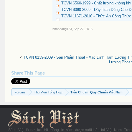
TCVN 6560-1999 - Chất lượng không khí - 
TCVN 8090-2009 - Dây Trần Dùng Cho Đư
TCVN 11671-2016 - Thức Ăn Công Thức
nhandang123
,
Sep 27, 2015
<
TCVN 8139-2009 - Sản Phẩm Thoát - Xác Định Hàm Lượng Ti
Lượng Phosp
Share This Page
Forums
Thư Viện Tổng Hợp
Tiêu Chuẩn, Quy Chuẩn Việt Nam
Sách Việt là nơi lưu trữ thông tin sách được xuất bản tại Việt Nam. Tron