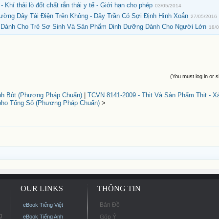
Khí thải lò đốt chất rắn thải y tế - Giới hạn cho phép
03/05/2014
ờng Dây Tải Điện Trên Không - Dây Trần Có Sợi Định Hình Xoắn
27/05/2016
 Dành Cho Trẻ Sơ Sinh Và Sản Phẩm Dinh Dưỡng Dành Cho Người Lớn
18/
(You must log in or s
nh Bột (Phương Pháp Chuẩn)
|
TCVN 8141-2009 - Thịt Và Sản Phẩm Thịt - X
ho Tổng Số (Phương Pháp Chuẩn)
>
OUR LINKS
THÔNG TIN
Bản Đồ
eBook Tiếng Việt
g
eBook Tiếng Anh
Góp Ý