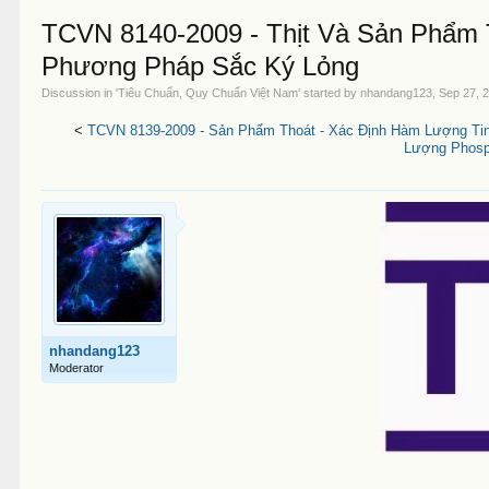
TCVN 8140-2009 - Thịt Và Sản Phẩm 
Phương Pháp Sắc Ký Lỏng
Discussion in '
Tiêu Chuẩn, Quy Chuẩn Việt Nam
' started by
nhandang123
,
Sep 27, 
<
TCVN 8139-2009 - Sản Phẩm Thoát - Xác Định Hàm Lượng Ti
Lượng Phosp
nhandang123
Moderator