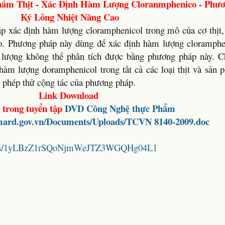
hẩm Thịt - Xác Định Hàm Lượng Cloranmphenico - Phươ
Ký Lỏng Nhiệt Năng Cao
p xác định hàm lượng cloramphenicol trong mô của cơ thịt, k
o. Phương pháp này dùng để xác định hàm lượng cloramphe
 lượng không thể phân tích được bằng phương pháp này. C
hàm lượng doramphenicol trong tất cả các loại thịt và sản p
ng phép thử cộng tác của phương pháp.
Link Download
 trong tuyển tập
DVD Công Nghệ thực Phẩm
.mard.gov.vn/Documents/Uploads/TCVN 8140-2009.doc
folders/1yLBzZ1rSQoNjmWeJTZ3WGQHg04L1