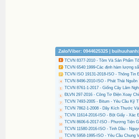
Zalo/Viber: 0944625325 | buihuuhan
TCVN 8377-2010 - Tôm Và Sản Phẩm Tô
TCVN 6540:1999-Các định hàm lượng sắt
TCVN ISO 19131-2018-ISO - Thông Tin Đ
TCVN 8496-2010-ISO - Phát Thải Nguồn 
TCVN 8761-1-2017 - Giống Cây Lâm Nghi
ĐLVN 297-2016 - Công Tơ Điện Xoay Chi
TCVN 7493-2005 - Bitum - Yêu Cầu Kỹ T
TCVN 7862-1-2008 - Dãy Kích Thước Và
TCVN 11614-2016-ISO - Bột Giấy - Xác Đ
TCVN 8606-6-2017-ISO - Phương Tiện G
TCVN 11580-2016-ISO - Tinh Dầu - Nguy
TCVN 5958-1995-ISO - Yêu Cầu Chung 