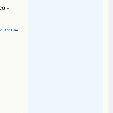
co -
ác Định Hàm