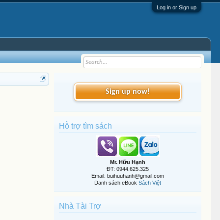
Log in or Sign up
Sign up now!
Hỗ trợ tìm sách
Mr. Hữu Hạnh
ĐT: 0944.625.325
Email: buihuuhanh@gmail.com
Danh sách eBook
Sách Việt
Nhà Tài Trợ