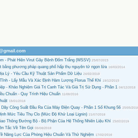
h@gmail.com
m - Phát Hiện Virut Gây Bệnh Đốm Trắng (WSSV)
25/07/2015
 bằng phương pháp quang phổ hấp thụ nguyên tử ngọn lửa
16/03/2014
ịa Lý - Yêu Cầu Kỹ Thuật Sản Phẩm Dữ Liệu
24/02/2019
Tĩnh - Lấy Mẫu Và Xác Định Hàm Lượng Florua Thế Khí
19/12/2015
ệp - Khảo Nghiệm Giá Trị Canh Tác Và Giá Trị Sử Dụng - Phần 1
04/12/2018
ều Chuẩn - Quy Trình Hiệu Chuẩn
11/06/2016
huật
16/01/2016
 Dãy Công Suất Đầu Ra Của Máy Điện Quay - Phần 1 Số Khung 56
25/05/201
ịnh Mức Tiêu Thụ Clo (Mức Độ Khử Loại Lignin)
21/07/2018
iao Thông Đường Bộ - Bộ Phận Của Hệ Thống Nhiên Liệu Khí
15/02/2019
ên Tắc Về Tên Gọi
08/08/2018
Về Năng Lực Của Phòng Hiệu Chuẩn Và Thử Nghiệm
17/02/2016