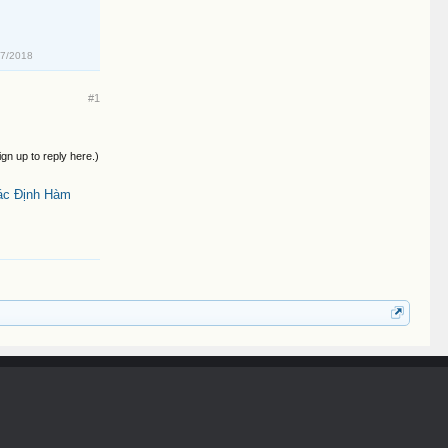
07/2018
#1
ign up to reply here.)
ác Định Hàm