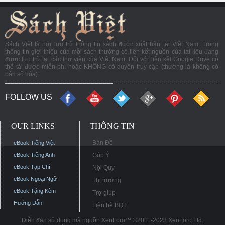
Sách Việt là nơi lưu trữ thông tin sách được xuất bản tại Việt Nam. Trong
thông tin giới thiệu của mỗi sách thường có liên kết nguồn của tài liệu đang
được lưu trữ tại các thư viện của Việt Nam. Đối với liên kết Google Drive có
thể tải được miễn phí hoặc KHÔNG có quyền truy cập (thường là không có
bản số hóa).
FOLLOW US
OUR LINKS
THÔNG TIN
Bản Đồ
eBook Tiếng Việt
eBook Tiếng Anh
Góp Ý
eBook Tạp Chí
Nội Quy
eBook Ngoại Ngữ
Thị trường
eBook Tặng Kèm
Trợ giúp
Hướng Dẫn
Liên hệ BQT
Diễn đàn sử dụng mã nguồn XenForo™ ©2011-2023 XenForo Ltd.