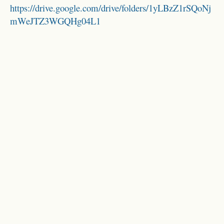
https://drive.google.com/drive/folders/1yLBzZ1rSQoNj
mWeJTZ3WGQHg04L1