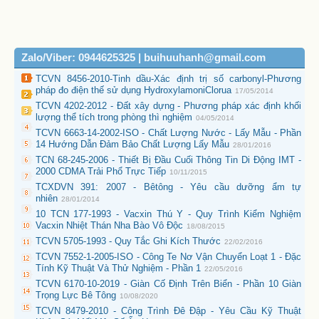
Zalo/Viber: 0944625325 | buihuuhanh@gmail.com
TCVN 8456-2010-Tinh dầu-Xác định trị số carbonyl-Phương
pháp đo điện thế sử dụng HydroxylamoniClorua
17/05/2014
TCVN 4202-2012 - Đất xây dựng - Phương pháp xác định khối
lượng thể tích trong phòng thì nghiệm
04/05/2014
TCVN 6663-14-2002-ISO - Chất Lượng Nước - Lấy Mẫu - Phần
14 Hướng Dẫn Đảm Bảo Chất Lượng Lấy Mẫu
28/01/2016
TCN 68-245-2006 - Thiết Bị Đầu Cuối Thông Tin Di Động IMT -
2000 CDMA Trải Phổ Trực Tiếp
10/11/2015
TCXDVN 391: 2007 - Bêtông - Yêu cầu dưỡng ẩm tự
nhiên
28/01/2014
10 TCN 177-1993 - Vacxin Thú Y - Quy Trình Kiểm Nghiệm
Vacxin Nhiệt Thán Nha Bào Vô Độc
18/08/2015
TCVN 5705-1993 - Quy Tắc Ghi Kích Thước
22/02/2016
TCVN 7552-1-2005-ISO - Công Te Nơ Vận Chuyển Loạt 1 - Đặc
Tính Kỹ Thuật Và Thử Nghiệm - Phần 1
22/05/2016
TCVN 6170-10-2019 - Giàn Cố Định Trên Biển - Phần 10 Giàn
Trọng Lực Bê Tông
10/08/2020
TCVN 8479-2010 - Công Trình Đê Đập - Yêu Cầu Kỹ Thuật