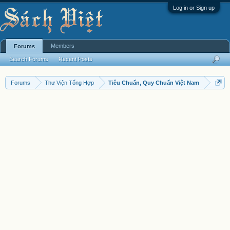
Log in or Sign up
Members
Forums
Search Forums
Recent Posts
Forums
Thư Viện Tổng Hợp
Tiêu Chuẩn, Quy Chuẩn Việt Nam