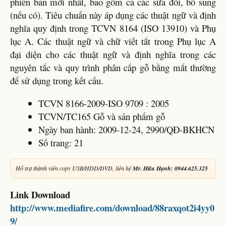
phiên bản mới nhất, bao gồm cả các sửa đổi, bổ sung
(nếu có). Tiêu chuẩn này áp dụng các thuật ngữ và định
nghĩa quy định trong TCVN 8164 (ISO 13910) và Phụ
lục A. Các thuật ngữ và chữ viết tắt trong Phụ lục A
đại diện cho các thuật ngữ và định nghĩa trong các
nguyên tắc và quy trình phân cấp gỗ bằng mắt thường
để sử dụng trong kết cấu.
TCVN 8166-2009-ISO 9709 : 2005
TCVN/TC165 Gỗ và sản phẩm gỗ
Ngày ban hành: 2009-12-24, 2990/QĐ-BKHCN
Số trang: 21
Hỗ trợ thành viên copy USB/HDD/DVD, liên hệ
Mr. Hữu Hạnh: 0944.625.325
Link Download
http://www.mediafire.com/download/88raxqot2i4yy0
9/