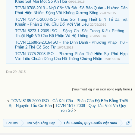
Khảo Sát Mối Một Số Ẩn Họa
06/08/2015
TCVN 9708-2013 - Ngũ Cốc Và Đậu Đỗ Bảo Quản - Hướng Dẫn
Phát Hiện Nhiễm Động Vật Không Xương Sống
22/07/2015
TCVN 7394-1-2008-ISO - Bao Gói Trang Thiết Bị Y Tế Đã Tiệt
Khuẩn - Phần 1 Yêu Cầu Đối Với Vật Liệu
22/05/2016
TCVN 8273-1-2009-ISO - Động Cơ Đốt Trong Kiểu Pittông -
Thuật Ngữ Về Các Bộ Phận Và Hệ Thống
28/05/2016
TCVN 11688-2-2016-ISO - Thẻ Định Danh - Phương Pháp Thử -
Phần 2 Thẻ Có Sọc Từ
16/07/2018
TCVN 7775-2008-ISO - Phương Pháp Thể Hiện Sự Phù Hợp
Với Tiêu Chuẩn Dùng Cho Hệ Thống Chứng Nhận
06/01/2016
Dec 29, 2015
(You must log in or sign up to reply here.)
<
TCVN 8165-2009-ISO - Gỗ Kết Cấu - Phân Cấp Độ Bền Bằng Thiết
Bị - Nguyên Tắc Cơ Bản
|
TCVN 1517-2009 - Quy Tắc Viết Và Quy
Tròn Số
>
Forums
Thư Viện Tổng Hợp
Tiêu Chuẩn, Quy Chuẩn Việt Nam