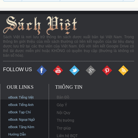
Sách Việt là nơi lưu trữ thông tin sách được xuất bản tại Việt Nam. Trong
thông tin giới thiệu của mỗi sách thường có liên kết nguồn của tài liệu đang
được lưu trữ tại các thư viện của Việt Nam. Đối với liên kết Google Drive có
thể tải được miễn phí hoặc KHÔNG có quyền truy cập (thường là không có
bản số hóa).
FOLLOW US
OUR LINKS
THÔNG TIN
Bản Đồ
eBook Tiếng Việt
eBook Tiếng Anh
Góp Ý
eBook Tạp Chí
Nội Quy
eBook Ngoại Ngữ
Thị trường
eBook Tặng Kèm
Trợ giúp
Hướng Dẫn
Liên hệ BQT