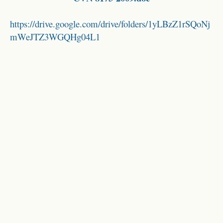
https://drive.google.com/drive/folders/1yLBzZ1rSQoNj
mWeJTZ3WGQHg04L1