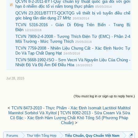
QCVN 8-2-2011-BYT-Quy chuẩn kỹ thuật quốc gia đối với giới
hạn ô nhiễm độc tố vi nấm trong thực phẩm
05/05/2014
QCVN 23:2011/BTTTT-QCKTQG về thiết bị vô tuyến điều chế
góc băng tần dân dụng 27 MHz
20/03/2014
TCVN 5316-2016 - Giàn Di Động Trên Biển - Trang Bị
Điện
12/10/2016
TCVN 7909-2-4-2008 - Tương Thích Điện Từ (EMC) - Phần 2-4
Môi Trường - Mức Tương Thích
25/05/2016
TCVN 7759-2008 - Nhiên Liệu Chưng Cất - Xác Định Nước Tự
Do Và Tạp Chất Dạng Hạt
24/05/2016
TCVN 5668-1992-ISO - Sơn Vecni Và Nguyên Liệu Của Chúng -
Nhiệt Độ Và Độ Ẩm Để Điều Hòa
16/10/2015
Jul 28, 2015
(You must log in or sign up to reply here.)
<
TCVN 8473-2010 - Thực Phẩm - Xác Định Isomalt Lactitiol Maltitol
Mannitol Sorbitol Và Xylitol
|
TCVN 8082-2013 - Sữa Cream Và Sữa
Cô Đặc - Xác Định Hàm Lượng Chất Khô Tổng Số (Phương Pháp
Chuẩn)
>
Forums
Thư Viện Tổng Hợp
Tiêu Chuẩn, Quy Chuẩn Việt Nam