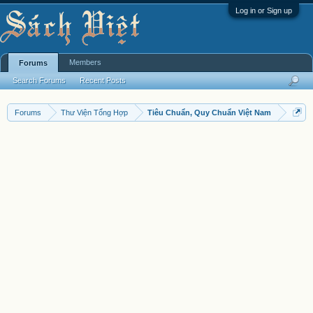
Log in or Sign up
Members
Forums
Search Forums
Recent Posts
Forums
Thư Viện Tổng Hợp
Tiêu Chuẩn, Quy Chuẩn Việt Nam