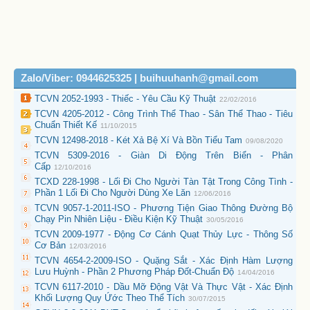
Zalo/Viber: 0944625325 | buihuuhanh@gmail.com
TCVN 2052-1993 - Thiếc - Yêu Cầu Kỹ Thuật
22/02/2016
TCVN 4205-2012 - Công Trình Thể Thao - Sân Thể Thao - Tiêu
Chuẩn Thiết Kế
11/10/2015
TCVN 12498-2018 - Két Xả Bệ Xí Và Bồn Tiểu Tam
09/08/2020
TCVN 5309-2016 - Giàn Di Động Trên Biển - Phân
Cấp
12/10/2016
TCXD 228-1998 - Lối Đi Cho Người Tàn Tật Trong Công Tình -
Phần 1 Lối Đi Cho Người Dùng Xe Lăn
12/06/2016
TCVN 9057-1-2011-ISO - Phương Tiện Giao Thông Đường Bộ
Chạy Pin Nhiên Liệu - Điều Kiện Kỹ Thuật
30/05/2016
TCVN 2009-1977 - Động Cơ Cánh Quạt Thủy Lực - Thông Số
Cơ Bản
12/03/2016
TCVN 4654-2-2009-ISO - Quặng Sắt - Xác Định Hàm Lượng
Lưu Huỳnh - Phần 2 Phương Pháp Đốt-Chuẩn Độ
14/04/2016
TCVN 6117-2010 - Dầu Mỡ Động Vật Và Thực Vật - Xác Định
Khối Lượng Quy Ứớc Theo Thể Tích
30/07/2015