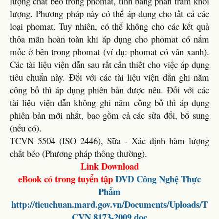
lượng chất béo trong phomat, tính bằng phần trăm khối
lượng. Phương pháp này có thể áp dụng cho tất cả các
loại phomat. Tuy nhiên, có thể không cho các kết quả
thỏa mãn hoàn toàn khi áp dụng cho phomat có nấm
mốc ở bên trong phomat (ví dụ: phomat có vân xanh).
Các tài liệu viện dẫn sau rất cần thiết cho việc áp dụng
tiêu chuẩn này. Đối với các tài liệu viện dẫn ghi năm
công bố thì áp dụng phiên bản được nêu. Đối với các
tài liệu viện dẫn không ghi năm công bố thì áp dụng
phiên bản mới nhất, bao gồm cả các sửa đổi, bổ sung
(nếu có).
TCVN 5504 (ISO 2446), Sữa - Xác định hàm lượng
chất béo (Phương pháp thông thường).
Link Download
eBook có trong tuyển tập
DVD
Công Nghệ Thực
Phẩm
http://tieuchuan.mard.gov.vn/Documents/Uploads/T
CVN 8173-2009.doc