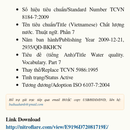
Số hiệu tiêu chuẩn/Standard Number TCVN
8184-7:2009
Tên tiêu chuẩn/Title (Vietnamese) Chất lượng
nước. Thuật ngữ. Phần 7
Năm ban hành/Publishing Year 2009-12-21,
2935/QĐ-BKHCN
Tiêu đề (tiếng Anh)/Title Water quality.
Vocabulary. Part 7
Thay thế/Replace TCVN 5986:1995
Tình trạng/Status Active
Tương đương/Adoption ISO 6107-7:2004
Hỗ trợ gửi trực tiếp qua email HOẶC copy USB/HDD/DVD, liên hệ:
buihuuhanh@gmail.com
Link Download
http://nitroflare.com/view/E9196D72081719E/