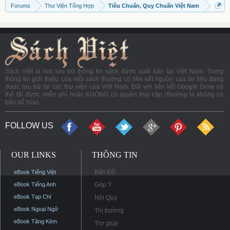
Forums
Thư Viện Tổng Hợp
Tiêu Chuẩn, Quy Chuẩn Việt Nam
Sách Việt là nơi lưu trữ thông tin sách được xuất bản tại Việt Nam. Trong
thông tin giới thiệu của mỗi sách thường có liên kết nguồn của tài liệu đang
được lưu trữ tại các thư viện của Việt Nam. Đối với liên kết Google Drive có
thể tải được miễn phí hoặc KHÔNG có quyền truy cập (thường là không có
bản số hóa).
FOLLOW US
OUR LINKS
THÔNG TIN
Bản Đồ
eBook Tiếng Việt
eBook Tiếng Anh
Góp Ý
eBook Tạp Chí
Nội Quy
eBook Ngoại Ngữ
Thị trường
eBook Tặng Kèm
Trợ giúp