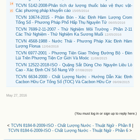
TCVN 5142-2008-Phân tích dư lượng thuốc bảo vệ thực vật-
Các phương pháp khuyến cáo
15/05/2014
TCVN 10674-2015 - Phân Bón - Xác Định Hàm Lượng Crom
Tổng Số - Phương Pháp Phổ Hấp Thụ Nguyên Tử
06/05/2016
TCVN 7699-2-11-2007 - Thử Nghiệm Môi Trường - Phần 2-11
Các Thử Nghiệm - Thử Nghiệm Ka Sương Muối
12/05/2016
TCVN 4568-1988 - Nước Thải - Phương Pháp Xác Định Hàm
Lượng Florua
12/04/2016
TCVN 6977-2001 - Phương Tiện Giao Thông Đường Bộ - Đèn
Lùi Trên Phương Tiện Cơ Giới Và Moóc
11/08/2015
TCVN 12522-2018-ISO - Quặng Sắt Dùng Cho Nguyên Liệu Lò
Cao - Xác Định Chỉ Số Nung Vỡ
07/08/2020
TCVN 6634-2000 - Chất Lượng Nước - Hướng Dẫn Xác Định
Cacbon Hữu Cơ Tổng Số (TOC) Và Cacbon Hữu Cơ
09/09/2015
May 27, 2016
(You must log in or sign up to reply here.)
<
TCVN 8184-8-2009-ISO - Chất Lượng Nước - Thuật Ngữ - Phần 8
|
TCVN 8184-6-2009-ISO - Chất Lượng Nước - Thuật Ngữ - Phần 6
>