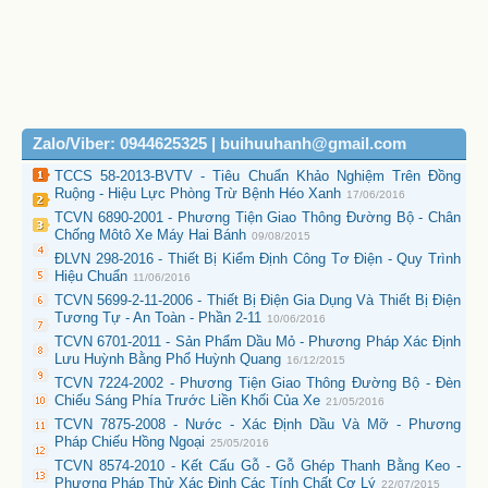
Zalo/Viber: 0944625325 | buihuuhanh@gmail.com
TCCS 58-2013-BVTV - Tiêu Chuẩn Khảo Nghiệm Trên Đồng
Ruộng - Hiệu Lực Phòng Trừ Bệnh Héo Xanh
17/06/2016
TCVN 6890-2001 - Phương Tiện Giao Thông Đường Bộ - Chân
Chống Môtô Xe Máy Hai Bánh
09/08/2015
ĐLVN 298-2016 - Thiết Bị Kiểm Định Công Tơ Điện - Quy Trình
Hiệu Chuẩn
11/06/2016
TCVN 5699-2-11-2006 - Thiết Bị Điện Gia Dụng Và Thiết Bị Điện
Tương Tự - An Toàn - Phần 2-11
10/06/2016
TCVN 6701-2011 - Sản Phẩm Dầu Mỏ - Phương Pháp Xác Định
Lưu Huỳnh Bằng Phổ Huỳnh Quang
16/12/2015
TCVN 7224-2002 - Phương Tiện Giao Thông Đường Bộ - Đèn
Chiếu Sáng Phía Trước Liền Khối Của Xe
21/05/2016
TCVN 7875-2008 - Nước - Xác Định Dầu Và Mỡ - Phương
Pháp Chiếu Hồng Ngoại
25/05/2016
TCVN 8574-2010 - Kết Cấu Gỗ - Gỗ Ghép Thanh Bằng Keo -
Phương Pháp Thử Xác Định Các Tính Chất Cơ Lý
22/07/2015