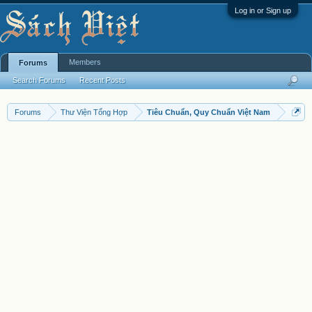
Log in or Sign up
Members
Forums
Search Forums
Recent Posts
Forums
Thư Viện Tổng Hợp
Tiêu Chuẩn, Quy Chuẩn Việt Nam