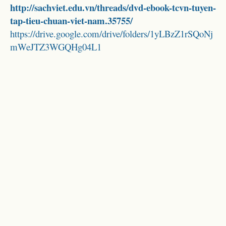
http://sachviet.edu.vn/threads/dvd-ebook-tcvn-tuyen-
tap-tieu-chuan-viet-nam.35755/
https://drive.google.com/drive/folders/1yLBzZ1rSQoNj
mWeJTZ3WGQHg04L1