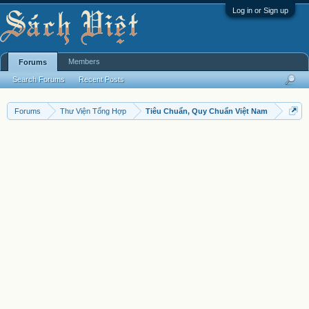
Log in or Sign up
Members
Forums
Search Forums
Recent Posts
Forums
Thư Viện Tổng Hợp
Tiêu Chuẩn, Quy Chuẩn Việt Nam