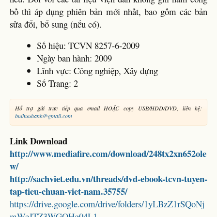
bố thì áp dụng phiên bản mới nhất, bao gồm các bản
sửa đổi, bổ sung (nếu có).
Số hiệu: TCVN 8257-6-2009
Ngày ban hành: 2009
Lĩnh vực: Công nghiệp, Xây dựng
Số Trang: 2
Hỗ trợ gửi trực tiếp qua email HOẶC copy USB/HDD/DVD, liên hệ:
buihuuhanh@gmail.com
Link Download
http://www.mediafire.com/download/248tx2xn652ole
w/
http://sachviet.edu.vn/threads/dvd-ebook-tcvn-tuyen-
tap-tieu-chuan-viet-nam.35755/
https://drive.google.com/drive/folders/1yLBzZ1rSQoNj
mWeJTZ3WGQHg04L1