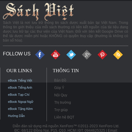
Sách Việt là nơi lưu trữ thông tin sách được xuất bản tại Việt Nam. Trong
thông tin giới thiệu của mỗi sách thường có liên kết nguồn của tài liệu đang
được lưu trữ tại các thư viện của Việt Nam. Đối với liên kết Google Drive có
thể tải được miễn phí hoặc KHÔNG có quyền truy cập (thường là không có
bản số hóa).
FOLLOW US
OUR LINKS
THÔNG TIN
Bản Đồ
eBook Tiếng Việt
eBook Tiếng Anh
Góp Ý
eBook Tạp Chí
Nội Quy
eBook Ngoại Ngữ
Thị trường
eBook Tặng Kèm
Trợ giúp
Hướng Dẫn
Liên hệ BQT
Diễn đàn sử dụng mã nguồn XenForo™ ©2011-2023 XenForo Ltd.
ĐC: 68/122 Đồng Nai, P15, Q10, HCM | ĐT: 0944625325 | Email: