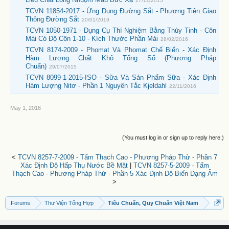
27/12/2015
TCVN 11854-2017 - Ứng Dụng Đường Sắt - Phương Tiện Giao
Thông Đường Sắt
20/01/2019
TCVN 1050-1971 - Dụng Cụ Thí Nghiệm Bằng Thủy Tinh - Côn
Mài Có Độ Côn 1-10 - Kích Thước Phần Mài
28/02/2016
TCVN 8174-2009 - Phomat Và Phomat Chế Biến - Xác Định
Hàm Lượng Chất Khô Tổng Số (Phương Pháp
Chuẩn)
29/07/2015
TCVN 8099-1-2015-ISO - Sữa Và Sản Phẩm Sữa - Xác Định
Hàm Lượng Nitơ - Phần 1 Nguyên Tắc Kjeldahl
22/11/2016
May 1, 2016
(You must log in or sign up to reply here.)
<
TCVN 8257-7-2009 - Tấm Thạch Cao - Phương Pháp Thử - Phần 7
Xác Định Độ Hấp Thụ Nước Bề Mặt
|
TCVN 8257-5-2009 - Tấm
Thạch Cao - Phương Pháp Thử - Phần 5 Xác Định Độ Biến Dạng Ẩm
>
Forums
Thư Viện Tổng Hợp
Tiêu Chuẩn, Quy Chuẩn Việt Nam