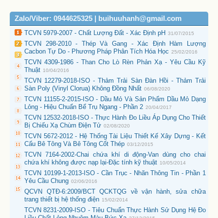
Zalo/Viber: 0944625325 | buihuuhanh@gmail.com
TCVN 5979-2007 - Chất Lượng Đất - Xác Định pH
31/07/2015
TCVN 298-2010 - Thép Và Gang - Xác Định Hàm Lượng
Cacbon Tự Do - Phương Pháp Phân Tích Hóa Học
25/02/2016
TCVN 4309-1986 - Than Cho Lò Rèn Phản Xạ - Yêu Cầu Kỹ
Thuật
10/04/2016
TCVN 12279-2018-ISO - Thảm Trải Sàn Đàn Hồi - Thảm Trải
Sàn Poly (Vinyl Clorua) Không Đồng Nhất
06/08/2020
TCVN 11155-2-2015-ISO - Dầu Mỏ Và Sản Phẩm Dầu Mỏ Dạng
Lỏng - Hiệu Chuẩn Bể Trụ Ngang - Phần 2
20/04/2017
TCVN 12532-2018-ISO - Thực Hành Đo Liều Áp Dụng Cho Thiết
Bị Chiếu Xạ Chùm Điện Tử
02/08/2020
TCVN 5672-2012 - Hệ Thống Tài Liệu Thiết Kế Xây Dựng - Kết
Cấu Bê Tông Và Bê Tông Cốt Thép
03/12/2015
TCVN 7164-2002-Chai chứa khí di động-Van dùng cho chai
chứa khí không được nạp lại-Đặc tính kỹ thuật
10/05/2014
TCVN 10199-1-2013-ISO - Cần Trục - Nhãn Thông Tin - Phần 1
Yêu Cầu Chung
02/06/2016
QCVN QTĐ-6:2009/BCT QCKTQG về vận hành, sửa chữa
trang thiết bị hệ thống điện
15/02/2014
TCVN 8231-2009-ISO - Tiêu Chuẩn Thực Hành Sử Dụng Hệ Đo
Liều Chất Lỏng Nhuộm Màu Bức Xạ