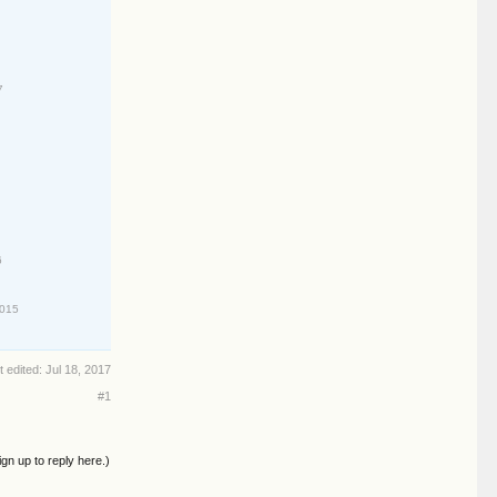
7
6
2015
t edited:
Jul 18, 2017
#1
ign up to reply here.)