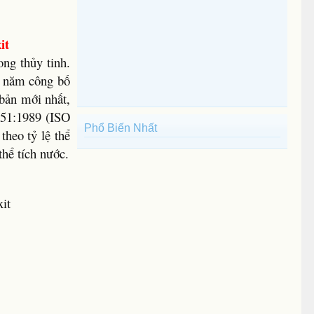
it
ng thủy tinh.
hi năm công bố
 bản mới nhất,
851:1989 (ISO
Phổ Biến Nhất
theo tỷ lệ thể
thể tích nước.
it