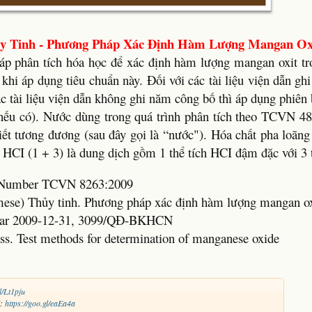
y Tinh - Phương Pháp Xác Định Hàm Lượng Mangan Ox
p phân tích hóa học để xác định hàm lượng mangan oxit tro
ết khi áp dụng tiêu chuẩn này. Đối với các tài liệu viện dẫn g
ác tài liệu viện dẫn không ghi năm công bố thì áp dụng phiên
(nếu có). Nước dùng trong quá trình phân tích theo TCVN 4
ết tương đương (sau đây gọi là “nước"). Hóa chất pha loãng 
 HCI (1 + 3) là dung dịch gồm 1 thể tích HCI đậm đặc với 3 
rd Number TCVN 8263:2009
amese) Thủy tinh. Phương pháp xác định hàm lượng mangan ox
Year 2009-12-31, 3099/QĐ-BKHCN
ass. Test methods for determination of manganese oxide
l/Lt1pju
N:
https://goo.gl/eaEa4a