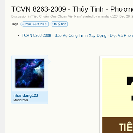
TCVN 8263-2009 - Thủy Tinh - Phươ
Discussion in '
Tiêu Chuẩn, Quy Chuẩn Việt Nam
' started by
nhandang123
,
Dec 28, 
Tags:
tcvn 8263-2009
thuỷ tinh
<
TCVN 8268-2009 - Bảo Vệ Công Trình Xây Dựng - Diệt Và Phò
nhandang123
Moderator