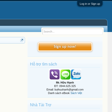
Log in or Sign up
Sign up now!
Hỗ trợ tìm sách
Mr. Hữu Hạnh
ĐT: 0944.625.325
Email: buihuuhanh@gmail.com
Danh sách eBook
Sách Việt
Nhà Tài Trợ