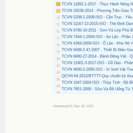
TCVN 11892-1-2017 - Thực Hành Nông Ng
TCVN 10536-2014 - Phương Tiện Giao T
TCVN 5208-1-2008-ISO - Cần Trục - Yêu
TCVN 11167-13-2015-ISO - Thẻ Định Dan
TCVN 8785-10-2011 - Sơn Và Lớp Phủ B
TCVN 7444-1-2004-ISO - Xe Lăn - Phần 
TCVN 4369-2008-ISO - Ổ Lăn - Khe Hở 
TCVN 5699-2-47-2007 - Thiết Bị Điện Gi
TCVN 8400-27-2014 - Bệnh Động Vật - Q
TCVN 11901-3-2017-ISO - Gỗ Dán - Phâ
TCVN 4830-2-2005-ISO - Vi Sinh Vật T
QCVN 64:2012/BTTTT-Quy chuẩn kỹ thuật 
TCVN 1047-2004-ISO - Thủy Tinh - Độ 
TCVN 7851-2008 - Sữa Và Đồ Uống Từ S
nhandang123
,
Dec 28, 2015