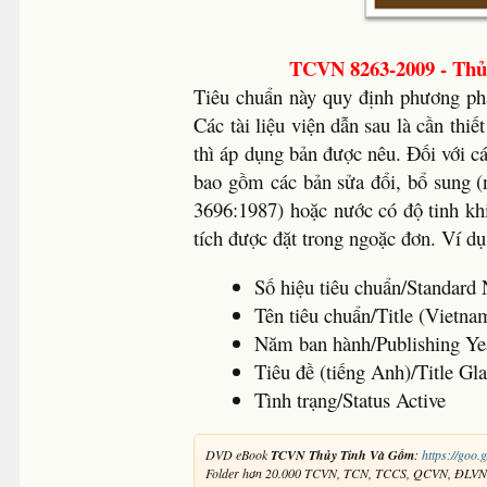
TCVN 8263-2009 - Thủ
Tiêu chuẩn này quy định phương phá
Các tài liệu viện dẫn sau là cần thi
thì áp dụng bản được nêu. Đối với c
bao gồm các bản sửa đổi, bổ sung 
3696:1987) hoặc nước có độ tinh khi
tích được đặt trong ngoặc đơn. Ví dụ
Số hiệu tiêu chuẩn/Standa
Tên tiêu chuẩn/Title (Vietn
Năm ban hành/Publishing 
Tiêu đề (tiếng Anh)/Title Gl
Tình trạng/Status Active
DVD eBook
TCVN Thủy Tinh Và Gốm
:
https://goo.g
Folder hơn 20.000 TCVN, TCN, TCCS, QCVN, ĐLV