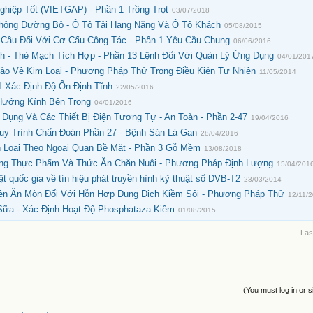
hiệp Tốt (VIETGAP) - Phần 1 Trồng Trọt
03/07/2018
hông Đường Bộ - Ô Tô Tải Hạng Nặng Và Ô Tô Khách
05/08/2015
 Cầu Đối Với Cơ Cấu Công Tác - Phần 1 Yêu Cầu Chung
06/06/2016
h - Thẻ Mạch Tích Hợp - Phần 13 Lệnh Đối Với Quản Lý Ứng Dụng
04/01/201
ảo Vệ Kim Loại - Phương Pháp Thử Trong Điều Kiện Tự Nhiên
11/05/2014
1 Xác Định Độ Ổn Định Tĩnh
22/05/2016
Hướng Kính Bên Trong
04/01/2016
a Dụng Và Các Thiết Bị Điện Tương Tự - An Toàn - Phần 2-47
19/04/2016
uy Trình Chẩn Đoán Phần 27 - Bệnh Sán Lá Gan
28/04/2016
n Loại Theo Ngoại Quan Bề Mặt - Phần 3 Gỗ Mềm
13/08/2018
rong Thực Phẩm Và Thức Ăn Chăn Nuôi - Phương Pháp Định Lượng
15/04/201
quốc gia về tín hiệu phát truyền hình kỹ thuật số DVB-T2
23/03/2014
Bền Ăn Mòn Đối Với Hỗn Hợp Dung Dịch Kiềm Sôi - Phương Pháp Thử
12/11/
ữa - Xác Định Hoạt Độ Phosphataza Kiềm
01/08/2015
Las
(You must log in or s