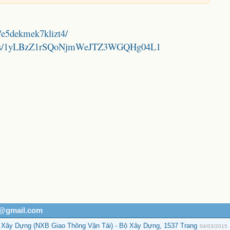
/e5dekmek7klizt4/
folders/1yLBzZ1rSQoNjmWeJTZ3WGQHg04L1
h@gmail.com
 Xây Dựng (NXB Giao Thông Vận Tải) - Bộ Xây Dựng, 1537 Trang
04/03/2015