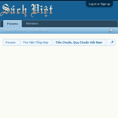
Log in or Sign up
Members
Forums
Search Forums
Recent Posts
Forums
Thư Viện Tổng Hợp
Tiêu Chuẩn, Quy Chuẩn Việt Nam