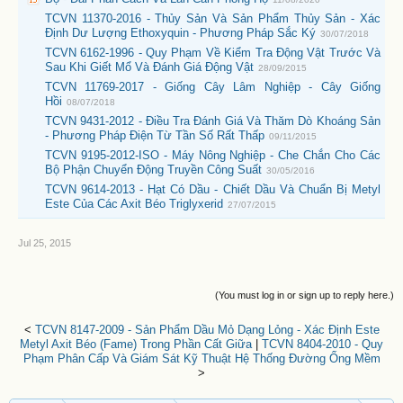
TCVN 11370-2016 - Thủy Sản Và Sản Phẩm Thủy Sản - Xác
Định Dư Lượng Ethoxyquin - Phương Pháp Sắc Ký
30/07/2018
TCVN 6162-1996 - Quy Phạm Về Kiểm Tra Động Vật Trước Và
Sau Khi Giết Mổ Và Đánh Giá Động Vật
28/09/2015
TCVN 11769-2017 - Giống Cây Lâm Nghiệp - Cây Giống
Hồi
08/07/2018
TCVN 9431-2012 - Điều Tra Đánh Giá Và Thăm Dò Khoáng Sản
- Phương Pháp Điện Từ Tần Số Rất Thấp
09/11/2015
TCVN 9195-2012-ISO - Máy Nông Nghiệp - Che Chắn Cho Các
Bộ Phận Chuyển Động Truyền Công Suất
30/05/2016
TCVN 9614-2013 - Hạt Có Dầu - Chiết Dầu Và Chuẩn Bị Metyl
Este Của Các Axit Béo Triglyxerid
27/07/2015
Jul 25, 2015
(You must log in or sign up to reply here.)
<
TCVN 8147-2009 - Sản Phẩm Dầu Mỏ Dạng Lỏng - Xác Định Este
Metyl Axit Béo (Fame) Trong Phần Cất Giữa
|
TCVN 8404-2010 - Quy
Phạm Phân Cấp Và Giám Sát Kỹ Thuật Hệ Thống Đường Ống Mềm
>