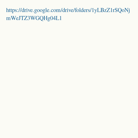
https://drive.google.com/drive/folders/1yLBzZ1rSQoNj
mWeJTZ3WGQHg04L1