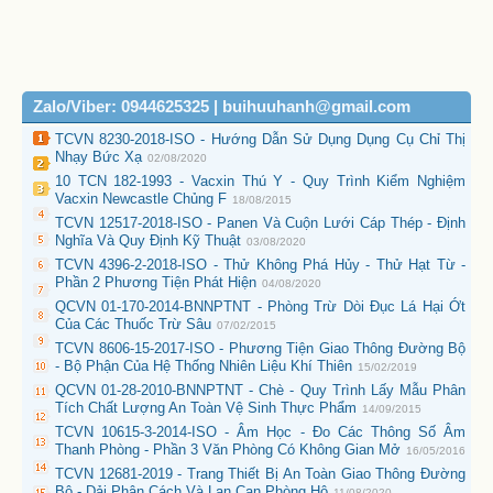
Zalo/Viber: 0944625325 | buihuuhanh@gmail.com
TCVN 8230-2018-ISO - Hướng Dẫn Sử Dụng Dụng Cụ Chỉ Thị
Nhạy Bức Xạ
02/08/2020
10 TCN 182-1993 - Vacxin Thú Y - Quy Trình Kiểm Nghiệm
Vacxin Newcastle Chủng F
18/08/2015
TCVN 12517-2018-ISO - Panen Và Cuộn Lưới Cáp Thép - Định
Nghĩa Và Quy Định Kỹ Thuật
03/08/2020
TCVN 4396-2-2018-ISO - Thử Không Phá Hủy - Thử Hạt Từ -
Phần 2 Phương Tiện Phát Hiện
04/08/2020
QCVN 01-170-2014-BNNPTNT - Phòng Trừ Dòi Đục Lá Hại Ớt
Của Các Thuốc Trừ Sâu
07/02/2015
TCVN 8606-15-2017-ISO - Phương Tiện Giao Thông Đường Bộ
- Bộ Phận Của Hệ Thống Nhiên Liệu Khí Thiên
15/02/2019
QCVN 01-28-2010-BNNPTNT - Chè - Quy Trình Lấy Mẫu Phân
Tích Chất Lượng An Toàn Vệ Sinh Thực Phẩm
14/09/2015
TCVN 10615-3-2014-ISO - Âm Học - Đo Các Thông Số Âm
Thanh Phòng - Phần 3 Văn Phòng Có Không Gian Mở
16/05/2016
TCVN 12681-2019 - Trang Thiết Bị An Toàn Giao Thông Đường
Bộ - Dải Phân Cách Và Lan Can Phòng Hộ
11/08/2020