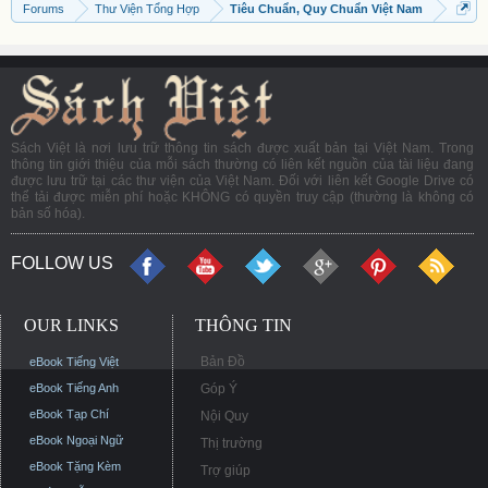
Forums
Thư Viện Tổng Hợp
Tiêu Chuẩn, Quy Chuẩn Việt Nam
Sách Việt là nơi lưu trữ thông tin sách được xuất bản tại Việt Nam. Trong
thông tin giới thiệu của mỗi sách thường có liên kết nguồn của tài liệu đang
được lưu trữ tại các thư viện của Việt Nam. Đối với liên kết Google Drive có
thể tải được miễn phí hoặc KHÔNG có quyền truy cập (thường là không có
bản số hóa).
FOLLOW US
OUR LINKS
THÔNG TIN
Bản Đồ
eBook Tiếng Việt
eBook Tiếng Anh
Góp Ý
eBook Tạp Chí
Nội Quy
eBook Ngoại Ngữ
Thị trường
eBook Tặng Kèm
Trợ giúp