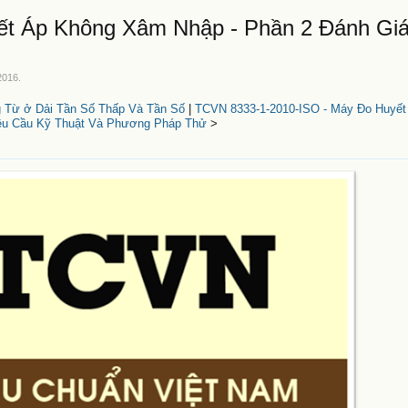
ết Áp Không Xâm Nhập - Phần 2 Đánh Gi
2016
.
 Từ ở Dải Tần Số Thấp Và Tần Số
|
TCVN 8333-1-2010-ISO - Máy Đo Huyế
êu Cầu Kỹ Thuật Và Phương Pháp Thử
>