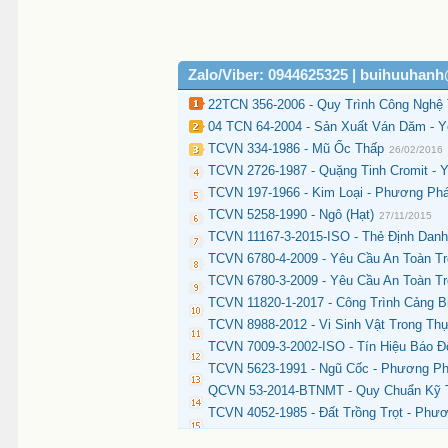
Zalo/Viber: 0944625325 | buihuuhan
22TCN 356-2006 - Quy Trình Công Nghệ
04 TCN 64-2004 - Sản Xuất Ván Dăm - 
TCVN 334-1986 - Mũ Ốc Thấp
26/02/2016
TCVN 2726-1987 - Quặng Tinh Cromit - 
TCVN 197-1966 - Kim Loại - Phương Ph
TCVN 5258-1990 - Ngô (Hạt)
27/11/2015
TCVN 11167-3-2015-ISO - Thẻ Định Danh
TCVN 6780-4-2009 - Yêu Cầu An Toàn T
TCVN 6780-3-2009 - Yêu Cầu An Toàn T
TCVN 11820-1-2017 - Công Trình Cảng B
TCVN 8988-2012 - Vi Sinh Vật Trong Th
TCVN 7009-3-2002-ISO - Tín Hiệu Báo 
TCVN 5623-1991 - Ngũ Cốc - Phương Ph
QCVN 53-2014-BTNMT - Quy Chuẩn Kỹ T
TCVN 4052-1985 - Đất Trồng Trọt - Phư