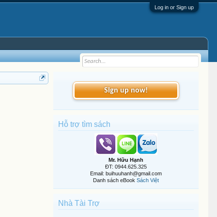
Log in or Sign up
Sign up now!
Hỗ trợ tìm sách
Mr. Hữu Hạnh
ĐT: 0944.625.325
Email: buihuuhanh@gmail.com
Danh sách eBook
Sách Việt
Nhà Tài Trợ