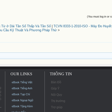
(You must log in or s
 Từ ở Dải Tần Số Thấp Và Tần Số
|
TCVN 8333-1-2010-ISO - Máy Đo Huyế
êu Cầu Kỹ Thuật Và Phương Pháp Thử
>
OUR LINKS
THÔNG TIN
Bản Đồ
eBook Tiếng Việt
g
eBook Tiếng Anh
Góp Ý
g
eBook Tạp Chí
Nội Quy
ó
ó
eBook Ngoại Ngữ
Thị trường
eBook Tặng Kèm
Trợ giúp