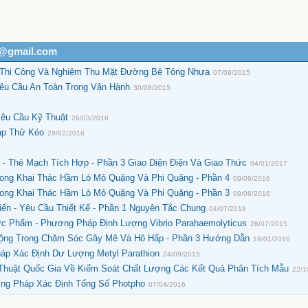
h@gmail.com
 Thi Công Và Nghiệm Thu Mặt Đường Bê Tông Nhựa
07/09/2015
Yêu Cầu An Toàn Trong Vận Hành
30/08/2015
Yêu Cầu Kỹ Thuật
26/03/2016
áp Thử Kéo
29/02/2016
 - Thẻ Mạch Tích Hợp - Phần 3 Giao Diện Điện Và Giao Thức
04/01/2017
rong Khai Thác Hầm Lò Mỏ Quặng Và Phi Quặng - Phần 4
09/06/2016
rong Khai Thác Hầm Lò Mỏ Quặng Và Phi Quặng - Phần 3
09/06/2016
iển - Yêu Cầu Thiết Kế - Phần 1 Nguyên Tắc Chung
04/07/2018
ực Phẩm - Phương Pháp Định Lượng Vibrio Parahaemolyticus
28/07/2015
Động Trong Chăm Sóc Gây Mê Và Hô Hấp - Phần 3 Hướng Dẫn
19/01/2016
áp Xác Định Dư Lượng Metyl Parathion
24/09/2015
huật Quốc Gia Về Kiểm Soát Chất Lượng Các Kết Quả Phân Tích Mẫu
22/1
ơng Pháp Xác Định Tổng Số Photpho
07/04/2016