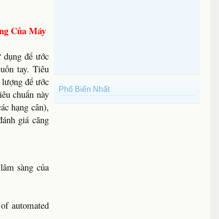
àng Của Máy
ử dụng để ước
uốn tay. Tiêu
m lượng để ước
Phổ Biến Nhất
Tiêu chuẩn này
các hạng cân),
 đánh giá căng
.
 lâm sàng của
 of automated