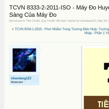
TCVN 8333-2-2011-ISO - Máy Đo Huy
Sàng Của Máy Đo
Discussion in '
Tiêu Chuẩn, Quy Chuẩn Việt Nam
' started by
nhandang123
,
May 28, 
<
TCVN 8334-1-2010 - Phơi Nhiễm Trong Trường Điện Hoặc Trường
Nhập - Phần 1 Y
nhandang123
Moderator