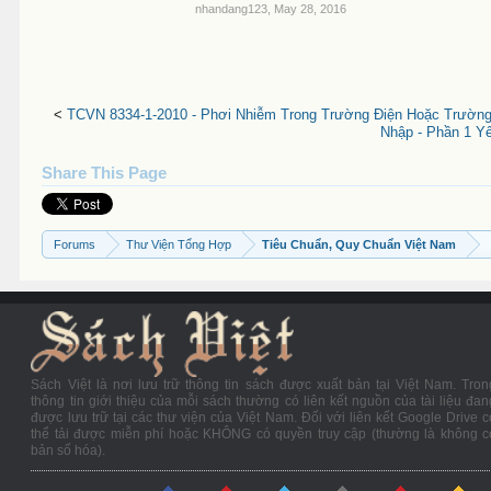
nhandang123
,
May 28, 2016
<
TCVN 8334-1-2010 - Phơi Nhiễm Trong Trường Điện Hoặc Trường
Nhập - Phần 1 Y
Share This Page
Forums
Thư Viện Tổng Hợp
Tiêu Chuẩn, Quy Chuẩn Việt Nam
Sách Việt là nơi lưu trữ thông tin sách được xuất bản tại Việt Nam. Tron
thông tin giới thiệu của mỗi sách thường có liên kết nguồn của tài liệu đan
được lưu trữ tại các thư viện của Việt Nam. Đối với liên kết Google Drive c
thể tải được miễn phí hoặc KHÔNG có quyền truy cập (thường là không c
bản số hóa).