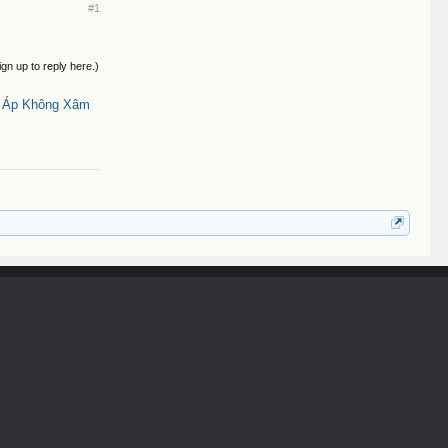
#1
ign up to reply here.)
t Áp Không Xâm