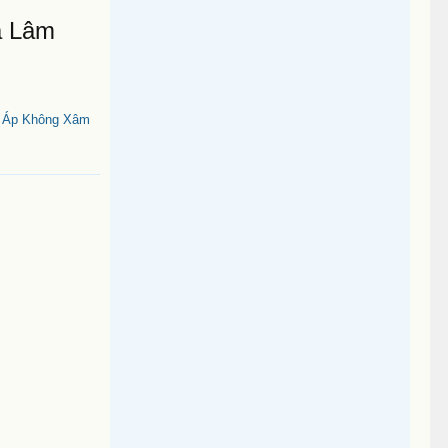
á Lâm
t Áp Không Xâm