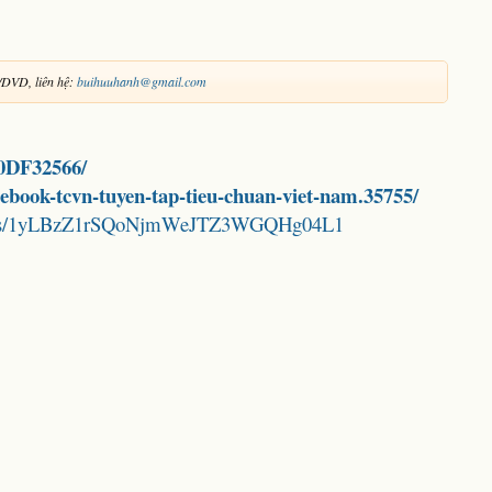
/DVD, liên hệ:
buihuuhanh@gmail.com
70DF32566/
d-ebook-tcvn-tuyen-tap-tieu-chuan-viet-nam.35755/
folders/1yLBzZ1rSQoNjmWeJTZ3WGQHg04L1