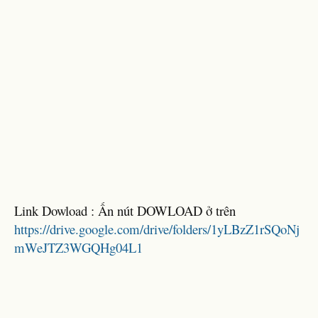
Link Dowload : Ấn nút DOWLOAD ở trên
https://drive.google.com/drive/folders/1yLBzZ1rSQoNj
mWeJTZ3WGQHg04L1