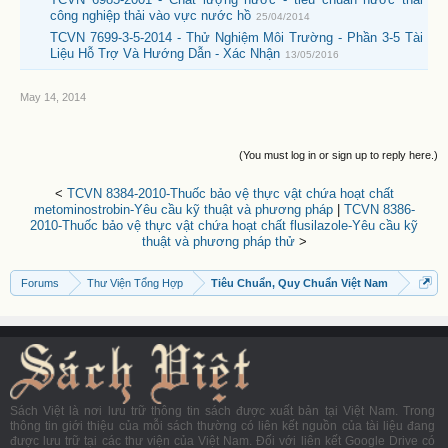
công nghiệp thải vào vực nước hồ
25/04/2014
TCVN 7699-3-5-2014 - Thử Nghiệm Môi Trường - Phần 3-5 Tài
Liệu Hỗ Trợ Và Hướng Dẫn - Xác Nhận
13/05/2016
May 14, 2014
(You must log in or sign up to reply here.)
<
TCVN 8384-2010-Thuốc bảo vệ thực vật chứa hoạt chất
metominostrobin-Yêu cầu kỹ thuật và phương pháp
|
TCVN 8386-
2010-Thuốc bảo vệ thực vật chứa hoạt chất flusilazole-Yêu cầu kỹ
thuật và phương pháp thử
>
Forums
Thư Viện Tổng Hợp
Tiêu Chuẩn, Quy Chuẩn Việt Nam
Sách Việt là nơi lưu trữ thông tin sách được xuất bản tại Việt Nam. Trong
thông tin giới thiệu của mỗi sách thường có liên kết nguồn của tài liệu đang
được lưu trữ tại các thư viện của Việt Nam. Đối với liên kết Google Drive có