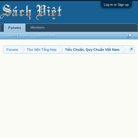
Log in or Sign up
Members
Forums
Search Forums
Recent Posts
Forums
Thư Viện Tổng Hợp
Tiêu Chuẩn, Quy Chuẩn Việt Nam