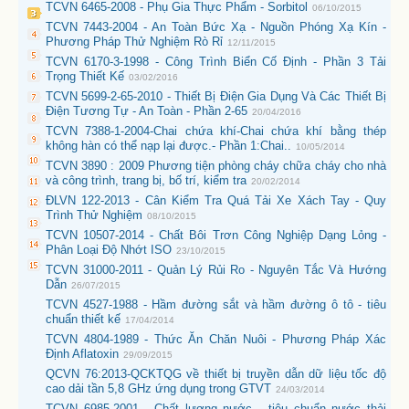
TCVN 6465-2008 - Phụ Gia Thực Phẩm - Sorbitol
06/10/2015
TCVN 7443-2004 - An Toàn Bức Xạ - Nguồn Phóng Xạ Kín -
Phương Pháp Thử Nghiệm Rò Rỉ
12/11/2015
TCVN 6170-3-1998 - Công Trình Biển Cố Định - Phần 3 Tải
Trọng Thiết Kế
03/02/2016
TCVN 5699-2-65-2010 - Thiết Bị Điện Gia Dụng Và Các Thiết Bị
Điện Tương Tự - An Toàn - Phần 2-65
20/04/2016
TCVN 7388-1-2004-Chai chứa khí-Chai chứa khí bằng thép
không hàn có thể nạp lại được.- Phần 1:Chai..
10/05/2014
TCVN 3890 : 2009 Phương tiện phòng cháy chữa cháy cho nhà
và công trình, trang bị, bố trí, kiểm tra
20/02/2014
ĐLVN 122-2013 - Cân Kiểm Tra Quá Tải Xe Xách Tay - Quy
Trình Thử Nghiệm
08/10/2015
TCVN 10507-2014 - Chất Bôi Trơn Công Nghiệp Dạng Lỏng -
Phân Loại Độ Nhớt ISO
23/10/2015
TCVN 31000-2011 - Quản Lý Rủi Ro - Nguyên Tắc Và Hướng
Dẫn
26/07/2015
TCVN 4527-1988 - Hầm đường sắt và hầm đường ô tô - tiêu
chuẩn thiết kế
17/04/2014
TCVN 4804-1989 - Thức Ăn Chăn Nuôi - Phương Pháp Xác
Định Aflatoxin
29/09/2015
QCVN 76:2013-QCKTQG về thiết bị truyền dẫn dữ liệu tốc độ
cao dải tần 5,8 GHz ứng dụng trong GTVT
24/03/2014
TCVN 6985-2001 - Chất lượng nước - tiêu chuẩn nước thải