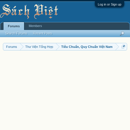
Log in or Sign up
Members
Forums
Search Forums
Recent Posts
Forums
Thư Viện Tổng Hợp
Tiêu Chuẩn, Quy Chuẩn Việt Nam