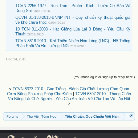
TCVN 2256-1977 - Ren Tròn - Profin - Kích Thước Cơ Bản Và
Dung Sai
16/03/2016
QCVN 01-133-2013-BNNPTNT - Quy chuẩn kỹ thuật quốc gia
về kho chứa thóc
03/04/2014
10 TCN 311-2003 - Hạt Giống Lúa Lai 3 Dòng - Yêu Cầu Kỹ
Thuật
28/08/2015
TCVN 8618-2010 - Khí Thiên Nhiên Hóa Lỏng (LNG) - Hệ Thống
Phân Phối Và Đo Lường LNG
21/11/2015
Dec 24, 2015
(You must log in or sign up to reply here.)
<
TCVN 8373-2010 - Gạo Trắng - Đánh Giá Chất Lượng Cảm Quan
Cơm Bằng Phương Pháp Cho Điểm
|
TCVN 6397-2010 - Thang Cuốn
Và Băng Tải Chở Người - Yêu Cầu An Toàn Về Cấu Tạo Và Lắp Đặt
>
Forums
Thư Viện Tổng Hợp
Tiêu Chuẩn, Quy Chuẩn Việt Nam