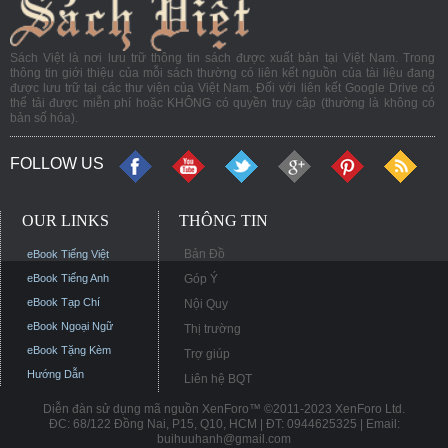
Sách Việt là nơi lưu trữ thông tin sách được xuất bản tại Việt Nam. Trong
thông tin giới thiệu của mỗi sách thường có liên kết nguồn của tài liệu đang
được lưu trữ tại các thư viện của Việt Nam. Đối với liên kết Google Drive có
thể tải được miễn phí hoặc KHÔNG có quyền truy cập (thường là không có
bản số hóa).
FOLLOW US
OUR LINKS
THÔNG TIN
Bản Đồ
eBook Tiếng Việt
eBook Tiếng Anh
Góp Ý
eBook Tạp Chí
Nội Quy
eBook Ngoại Ngữ
Thị trường
eBook Tặng Kèm
Trợ giúp
Hướng Dẫn
Liên hệ BQT
Diễn đàn sử dụng mã nguồn XenForo™ ©2011-2023 XenForo Ltd.
ĐC: 68/122 Đồng Nai, P15, Q10, HCM | ĐT: 0944625325 | Email:
buihuuhanh@gmail.com