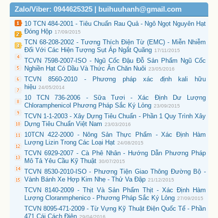
Zalo/Viber: 0944625325 | buihuuhanh@gmail.com
10 TCN 484-2001 - Tiêu Chuẩn Rau Quả - Ngô Ngọt Nguyên Hạt
Đóng Hộp
17/09/2015
TCN 68-208-2002 - Tương Thích Điện Từ (EMC) - Miễn Nhiễm
Đối Với Các Hiện Tượng Sụt Áp Ngắt Quãng
17/11/2015
TCVN 7598-2007-ISO - Ngũ Cốc Đậu Đỗ Sản Phẩm Ngũ Cốc
Nghiền Hạt Có Dầu Và Thức Ăn Chăn Nuôi
23/05/2016
TCVN 8560-2010 - Phương pháp xác định kali hữu
hiệu
24/05/2014
10 TCN 736-2006 - Sữa Tươi - Xác Định Dư Lượng
Chloramphenicol Phương Pháp Sắc Ký Lỏng
23/09/2015
TCVN 1-1-2003 - Xây Dựng Tiêu Chuẩn - Phần 1 Quy Trình Xây
Dựng Tiêu Chuẩn Việt Nam
23/03/2016
10TCN 422-2000 - Nông Sản Thực Phẩm - Xác Định Hàm
Lượng Lizin Trong Các Loại Hạt
24/08/2015
TCVN 6929-2007 - Cà Phê Nhân - Hướng Dẫn Phương Pháp
Mô Tả Yêu Cầu Kỹ Thuật
30/07/2015
TCVN 8530-2010-ISO - Phương Tiện Giao Thông Đường Bộ -
Vành Bánh Xe Hợp Kim Nhẹ - Thử Va Đập
21/12/2015
TCVN 8140-2009 - Thịt Và Sản Phẩm Thịt - Xác Định Hàm
Lượng Cloranmphenico - Phương Pháp Sắc Ký Lỏng
27/09/2015
TCVN 8095-471-2009 - Từ Vựng Kỹ Thuật Điện Quốc Tế - Phần
471 Cái Cách Điện
29/04/2016