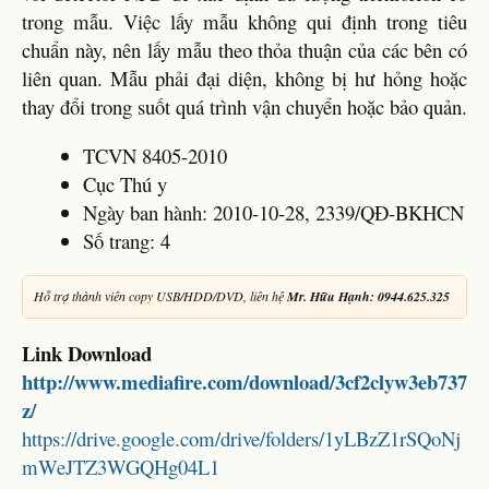
trong mẫu. Việc lấy mẫu không qui định trong tiêu
chuẩn này, nên lấy mẫu theo thỏa thuận của các bên có
liên quan. Mẫu phải đại diện, không bị hư hỏng hoặc
thay đổi trong suốt quá trình vận chuyển hoặc bảo quản.
TCVN 8405-2010
Cục Thú y
Ngày ban hành: 2010-10-28, 2339/QĐ-BKHCN
Số trang: 4
Hỗ trợ thành viên copy USB/HDD/DVD, liên hệ
Mr. Hữu Hạnh: 0944.625.325
Link Download
http://www.mediafire.com/download/3cf2clyw3eb737
z/
https://drive.google.com/drive/folders/1yLBzZ1rSQoNj
mWeJTZ3WGQHg04L1