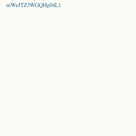
mWeJTZ3WGQHg04L1