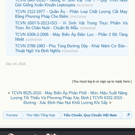
TCVN 8407-2010 - Giống Vi Sinh Vật Thú Y - Quy Trình Nuôi
Giữ Giống Xoắn Khuẩn Leptospira
20/12/2015
TCVN 2112-1977 - Quần Âu - Phân Loại Chất Lượng Cắt May
Bằng Phương Pháp Cho Điểm
27/07/2016
TCVN 6507-5-2013-ISO - Vi Sinh Vật Trong Thực Phẩm Và
Thức Ăn Chăn Nuôi - Chuẩn Bị Mẫu
23/04/2016
TCVN 6306-2-2006 - Máy Biến Áp Điện Lực - Phần 2 Độ Tăng
Nhiệt
21/04/2016
TCVN 3788-1983 - Phụ Tùng Đường Dây - Khái Niệm Cơ Bản -
Thuật Ngữ Và Định Nghĩa
03/04/2016
Dec 24, 2015
(You must log in or sign up to reply here.)
<
TCVN 8525-2010 - Máy Biến Áp Phân Phối - Mức Hiệu Suất Năng
Lượng Tối Thiểu Và Phương Pháp Xác Định
|
TCVN 6332-2010 -
Đường - Xác Định Hao Hụt Khối Lượng Khi Sấy
>
Forums
Thư Viện Tổng Hợp
Tiêu Chuẩn, Quy Chuẩn Việt Nam