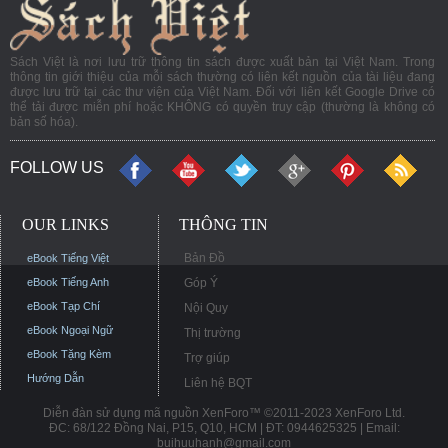
Sách Việt là nơi lưu trữ thông tin sách được xuất bản tại Việt Nam. Trong
thông tin giới thiệu của mỗi sách thường có liên kết nguồn của tài liệu đang
được lưu trữ tại các thư viện của Việt Nam. Đối với liên kết Google Drive có
thể tải được miễn phí hoặc KHÔNG có quyền truy cập (thường là không có
bản số hóa).
FOLLOW US
OUR LINKS
THÔNG TIN
Bản Đồ
eBook Tiếng Việt
eBook Tiếng Anh
Góp Ý
eBook Tạp Chí
Nội Quy
eBook Ngoại Ngữ
Thị trường
eBook Tặng Kèm
Trợ giúp
Hướng Dẫn
Liên hệ BQT
Diễn đàn sử dụng mã nguồn XenForo™ ©2011-2023 XenForo Ltd.
ĐC: 68/122 Đồng Nai, P15, Q10, HCM | ĐT: 0944625325 | Email:
buihuuhanh@gmail.com