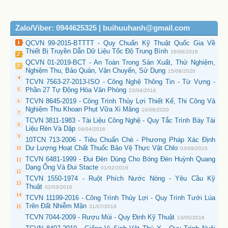
Zalo/Viber: 0944625325 | buihuuhanh@gmail.com
QCVN 99-2015-BTTTT - Quy Chuẩn Kỹ Thuật Quốc Gia Về
Thiết Bị Truyền Dẫn Dữ Liệu Tốc Độ Trung Bình
16/06/2016
QCVN 01-2019-BCT - An Toàn Trong Sản Xuất, Thử Nghiệm,
Nghiệm Thu, Bảo Quản, Vận Chuyển, Sử Dụng
15/08/2020
TCVN 7563-27-2013-ISO - Công Nghệ Thông Tin - Từ Vựng -
Phần 27 Tự Động Hóa Văn Phòng
23/04/2016
TCVN 8645-2019 - Công Trình Thủy Lợi Thiết Kế, Thi Công Và
Nghiệm Thu Khoan Phụt Vữa Xi Măng
10/08/2020
TCVN 3811-1983 - Tài Liệu Công Nghệ - Quy Tắc Trình Bày Tài
Liệu Rèn Và Dập
04/04/2016
10TCN 713-2006 - Tiêu Chuẩn Chè - Phương Pháp Xác Định
Dư Lượng Hoạt Chất Thuốc Bảo Vệ Thực Vật Chlo
03/09/2015
TCVN 6481-1999 - Đui Đèn Dùng Cho Bóng Đèn Huỳnh Quang
Dạng Ống Và Đui Stacte
01/02/2016
TCVN 1550-1974 - Ruột Phích Nước Nóng - Yêu Cầu Kỹ
Thuật
02/03/2016
TCVN 11199-2016 - Công Trình Thủy Lợi - Quy Trình Tưới Lúa
Trên Đất Nhiễm Mặn
31/07/2018
TCVN 7044-2009 - Rượu Mùi - Quy Định Kỹ Thuật
13/05/2016