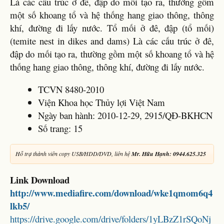
Là các cấu trúc ở đê, đập do mối tạo ra, thường gồm
một số khoang tổ và hệ thống hang giao thông, thông
khí, đường đi lấy nước. Tổ mối ở đê, đập (tổ mối)
(temite nest in dikes and dams) Là các cấu trúc ở đê,
đập do mối tạo ra, thường gồm một số khoang tổ và hệ
thống hang giao thông, thông khí, đường đi lấy nước.
TCVN 8480-2010
Viện Khoa học Thủy lợi Việt Nam
Ngày ban hành: 2010-12-29, 2915/QĐ-BKHCN
Số trang: 15
Hỗ trợ thành viên copy USB/HDD/DVD, liên hệ
Mr. Hữu Hạnh: 0944.625.325
Link Download
http://www.mediafire.com/download/wke1qmom6q4
lkb5/
https://drive.google.com/drive/folders/1yLBzZ1rSQoNj