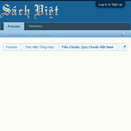
Log in or Sign up
Members
Forums
Search Forums
Recent Posts
Forums
Thư Viện Tổng Hợp
Tiêu Chuẩn, Quy Chuẩn Việt Nam