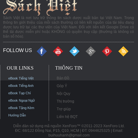
Sách Việt là nơi lưu trữ thông tin sách được xuất bản tại Việt Nam. Trong
thông tin giới thiệu của mỗi sách thường có liên kết nguồn của tài liệu đang
được lưu trữ tại các thư viện của Việt Nam. Đối với liên kết Google Drive có
thể tải được miễn phí hoặc KHÔNG có quyền truy cập (thường là không có
bản số hóa).
FOLLOW US
OUR LINKS
THÔNG TIN
Bản Đồ
eBook Tiếng Việt
eBook Tiếng Anh
Góp Ý
eBook Tạp Chí
Nội Quy
eBook Ngoại Ngữ
Thị trường
eBook Tặng Kèm
Trợ giúp
Hướng Dẫn
Liên hệ BQT
Diễn đàn sử dụng mã nguồn XenForo™ ©2011-2023 XenForo Ltd.
ĐC: 68/122 Đồng Nai, P15, Q10, HCM | ĐT: 0944625325 | Email:
buihuuhanh@gmail.com