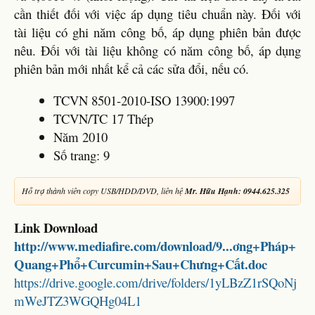
cần thiết đối với việc áp dụng tiêu chuẩn này. Đối với
tài liệu có ghi năm công bố, áp dụng phiên bản được
nêu. Đối với tài liệu không có năm công bố, áp dụng
phiên bản mới nhất kể cả các sửa đổi, nếu có.
TCVN 8501-2010-ISO 13900:1997
TCVN/TC 17 Thép
Năm 2010
Số trang: 9
Hỗ trợ thành viên copy USB/HDD/DVD, liên hệ
Mr. Hữu Hạnh: 0944.625.325
Link Download
http://www.mediafire.com/download/9...ơng+Pháp+
Quang+Phổ+Curcumin+Sau+Chưng+Cất.doc
https://drive.google.com/drive/folders/1yLBzZ1rSQoNj
mWeJTZ3WGQHg04L1