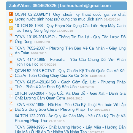
Zalo/Viber: 0944625325 | buihuuhanh@gmail.com
QCVN 02:2009/BYT Quy chuẩn kỹ thuật quốc gia về chất
lượng nước sinh hoạt (sử dụng cho mục đích sinh
07/02/2014
10 TCN 88-1988 - Quy Phạm Sử Dụng Các Liên Hợp Máy Canh
Tác Trong Nông Nghiệp
18/08/2015
TCVN 19109-2018-ISO - Thông Tin Địa Lý - Quy Tắc Lược Đồ
Ứng Dụng
01/08/2020
TCVN 7652-2007 - Phương Tiện Bảo Vệ Cá Nhân - Giày Ủng
An Toàn
26/07/2015
TCVN 4149-1985 - Ferosilic - Yêu Cầu Chung Đối Với Phân
Tích Hóa Học
07/04/2016
QCVN 52-2013-BGTVT - Quy Chuẩn Kỹ Thuật Quốc Gia Về Kết
Cấu An Toàn Chống Cháy Của Xe Cơ Giới
14/06/2016
TCVN 6415-4-2016-ISO - Gạch Gốm Ốp, Lát - Phương Pháp
Thử - Phần 4 Xác Định Độ Bền Uốn
11/07/2018
10TCN 590-2004 - Ngũ Cốc Và Đậu Đỗ - Gạo Xát - Đánh Giá
Chất Lượng Cảm Quan Cơm
29/08/2015
TCVN 6007-1995 - Nồi Hơi - Yêu Cầu Kỹ Thuật An Toàn Về Lắp
Đặt Sử Dụng Sửa Chữa - Phương Pháp Thử
16/02/2016
64 TCN 122-2000 - Ắc Quy Xe Gắn Máy - Yêu Cầu Kỹ Thuật Và
Phương Pháp Thử
21/11/2015
TCVN 5994-1995 - Chất Lượng Nước - Lấy Mẫu - Hướng Dẫn
Lấy Mẫu Ở Hồ Ao Tự Nhiên Và Nhân Tạo
10/09/2015