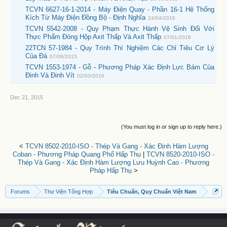
TCVN 6627-16-1-2014 - Máy Điện Quay - Phần 16-1 Hệ Thống
Kích Từ Máy Điện Đồng Bộ - Định Nghĩa
24/04/2016
TCVN 5542-2008 - Quy Phạm Thực Hành Vệ Sinh Đối Với
Thực Phẩm Đóng Hộp Axit Thấp Và Axit Thấp
07/01/2016
22TCN 57-1984 - Quy Trình Thí Nghiệm Các Chỉ Tiêu Cơ Lý
Của Đá
07/09/2015
TCVN 1553-1974 - Gỗ - Phương Pháp Xác Định Lực Bám Của
Đinh Và Đinh Vít
02/03/2016
Dec 21, 2015
(You must log in or sign up to reply here.)
<
TCVN 8502-2010-ISO - Thép Và Gang - Xác Định Hàm Lượng
Coban - Phương Pháp Quang Phổ Hấp Thụ
|
TCVN 8520-2010-ISO -
Thép Và Gang - Xác Định Hàm Lượng Lưu Huỳnh Cao - Phương
Pháp Hấp Thụ
>
Forums
Thư Viện Tổng Hợp
Tiêu Chuẩn, Quy Chuẩn Việt Nam