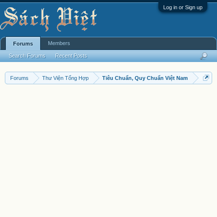
Log in or Sign up
Members
Forums
Search Forums
Recent Posts
Forums
Thư Viện Tổng Hợp
Tiêu Chuẩn, Quy Chuẩn Việt Nam