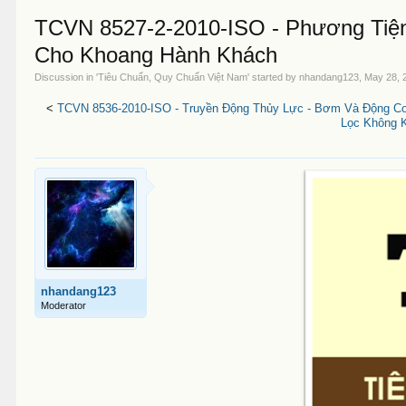
TCVN 8527-2-2010-ISO - Phương Tiệ
Cho Khoang Hành Khách
Discussion in '
Tiêu Chuẩn, Quy Chuẩn Việt Nam
' started by
nhandang123
,
May 28, 
<
TCVN 8536-2010-ISO - Truyền Động Thủy Lực - Bơm Và Động Cơ
Lọc Không 
nhandang123
Moderator