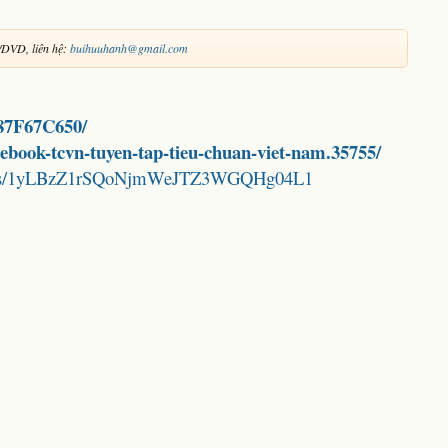
/DVD, liên hệ:
buihuuhanh@gmail.com
687F67C650/
d-ebook-tcvn-tuyen-tap-tieu-chuan-viet-nam.35755/
folders/1yLBzZ1rSQoNjmWeJTZ3WGQHg04L1