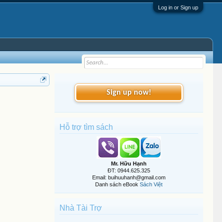
Log in or Sign up
Sign up now!
Hỗ trợ tìm sách
Mr. Hữu Hạnh
ĐT: 0944.625.325
Email: buihuuhanh@gmail.com
Danh sách eBook
Sách Việt
Nhà Tài Trợ