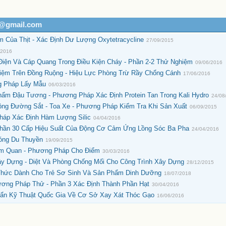
h@gmail.com
m Của Thịt - Xác Định Dư Lượng Oxytetracycline
27/09/2015
/2016
Điện Và Cáp Quang Trong Điều Kiện Cháy - Phần 2-2 Thử Nghiệm
09/06/2016
iệm Trên Đồng Ruộng - Hiệu Lực Phòng Trừ Rầy Chổng Cánh
17/06/2016
ng Pháp Lấy Mẫu
06/03/2016
ẩm Đậu Tương - Phương Pháp Xác Định Protein Tan Trong Kali Hydro
24/08
ông Đường Sắt - Toa Xe - Phương Pháp Kiểm Tra Khi Sản Xuất
06/09/2015
háp Xác Định Hàm Lượng Silic
04/04/2016
Phần 30 Cấp Hiệu Suất Của Động Cơ Cảm Ứng Lồng Sóc Ba Pha
24/04/2016
óng Du Thuyền
19/09/2015
ảm Quan - Phương Pháp Cho Điểm
30/03/2016
ây Dựng - Diệt Và Phòng Chống Mối Cho Công Trình Xây Dựng
28/12/2015
Thức Dành Cho Trẻ Sơ Sinh Và Sản Phẩm Dinh Dưỡng
18/07/2018
ương Pháp Thử - Phần 3 Xác Định Thành Phần Hạt
30/04/2016
Kỹ Thuật Quốc Gia Về Cơ Sở Xay Xát Thóc Gạo
16/06/2016