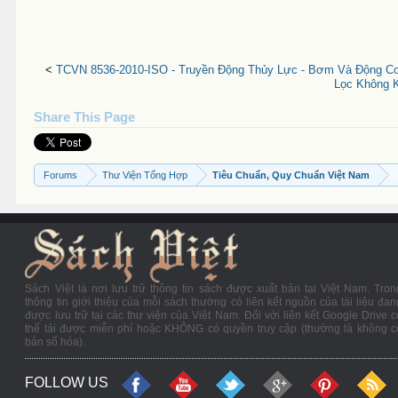
<
TCVN 8536-2010-ISO - Truyền Động Thủy Lực - Bơm Và Động Cơ
Lọc Không 
Share This Page
Forums
Thư Viện Tổng Hợp
Tiêu Chuẩn, Quy Chuẩn Việt Nam
Sách Việt là nơi lưu trữ thông tin sách được xuất bản tại Việt Nam. Tron
thông tin giới thiệu của mỗi sách thường có liên kết nguồn của tài liệu đan
được lưu trữ tại các thư viện của Việt Nam. Đối với liên kết Google Drive c
thể tải được miễn phí hoặc KHÔNG có quyền truy cập (thường là không c
bản số hóa).
FOLLOW US