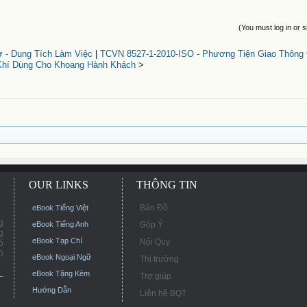
(You must log in or s
 - Dung Tích Làm Việc
|
TCVN 8527-1-2010-ISO - Phương Tiện Giao Thông
Khí Dùng Cho Khoang Hành Khách
>
OUR LINKS
THÔNG TIN
Bản Đồ
eBook Tiếng Việt
g
eBook Tiếng Anh
Góp Ý
g
eBook Tạp Chí
Nội Quy
ó
ó
eBook Ngoại Ngữ
Thị trường
eBook Tặng Kèm
Trợ giúp
Hướng Dẫn
Liên hệ BQT