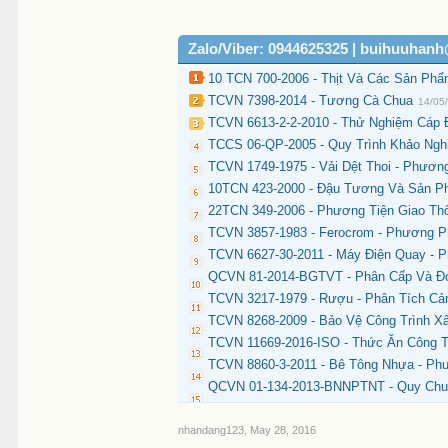
Zalo/Viber: 0944625325 | buihuuhan
10 TCN 700-2006 - Thịt Và Các Sản Phẩ
TCVN 7398-2014 - Tương Cà Chua
14/05
TCVN 6613-2-2-2010 - Thử Nghiệm Cáp 
TCCS 06-QP-2005 - Quy Trình Khảo Ngh
TCVN 1749-1975 - Vải Dệt Thoi - Phươ
10TCN 423-2000 - Đậu Tương Và Sản Ph
22TCN 349-2006 - Phương Tiện Giao Th
TCVN 3857-1983 - Ferocrom - Phương P
TCVN 6627-30-2011 - Máy Điện Quay - 
QCVN 81-2014-BGTVT - Phân Cấp Và Đ
TCVN 3217-1979 - Rượu - Phân Tích C
TCVN 8268-2009 - Bảo Vệ Công Trình X
TCVN 11669-2016-ISO - Thức Ăn Công 
TCVN 8860-3-2011 - Bê Tông Nhựa - Ph
QCVN 01-134-2013-BNNPTNT - Quy Chuẩn 
nhandang123
,
May 28, 2016