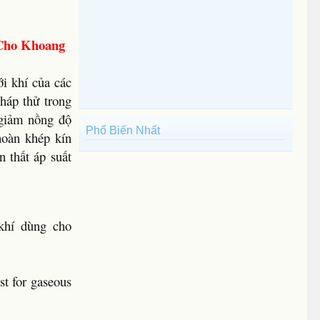
 Cho Khoang
i khí của các
háp thử trong
 giảm nồng độ
Phổ Biến Nhất
hoàn khép kín
 thất áp suất
 khí dùng cho
st for gaseous