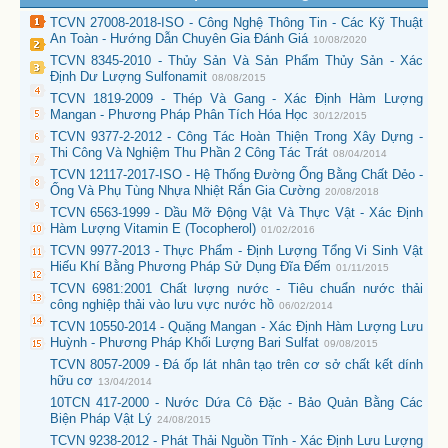
TCVN 27008-2018-ISO - Công Nghệ Thông Tin - Các Kỹ Thuật
An Toàn - Hướng Dẫn Chuyên Gia Đánh Giá
10/08/2020
TCVN 8345-2010 - Thủy Sản Và Sản Phẩm Thủy Sản - Xác
Định Dư Lượng Sulfonamit
08/08/2015
TCVN 1819-2009 - Thép Và Gang - Xác Định Hàm Lượng
Mangan - Phương Pháp Phân Tích Hóa Học
30/12/2015
TCVN 9377-2-2012 - Công Tác Hoàn Thiện Trong Xây Dựng -
Thi Công Và Nghiệm Thu Phần 2 Công Tác Trát
08/04/2014
TCVN 12117-2017-ISO - Hệ Thống Đường Ống Bằng Chất Dẻo -
Ống Và Phụ Tùng Nhựa Nhiệt Rắn Gia Cường
20/08/2018
TCVN 6563-1999 - Dầu Mỡ Động Vật Và Thực Vật - Xác Định
Hàm Lượng Vitamin E (Tocopherol)
01/02/2016
TCVN 9977-2013 - Thực Phẩm - Định Lượng Tổng Vi Sinh Vật
Hiếu Khí Bằng Phương Pháp Sử Dụng Đĩa Đếm
01/11/2015
TCVN 6981:2001 Chất lượng nước - Tiêu chuẩn nước thải
công nghiệp thải vào lưu vực nước hồ
06/02/2014
TCVN 10550-2014 - Quặng Mangan - Xác Định Hàm Lượng Lưu
Huỳnh - Phương Pháp Khối Lượng Bari Sulfat
09/08/2015
TCVN 8057-2009 - Đá ốp lát nhân tạo trên cơ sở chất kết dính
hữu cơ
13/04/2014
10TCN 417-2000 - Nước Dứa Cô Đặc - Bảo Quản Bằng Các
Biện Pháp Vật Lý
24/08/2015
TCVN 9238-2012 - Phát Thải Nguồn Tĩnh - Xác Định Lưu Lượng