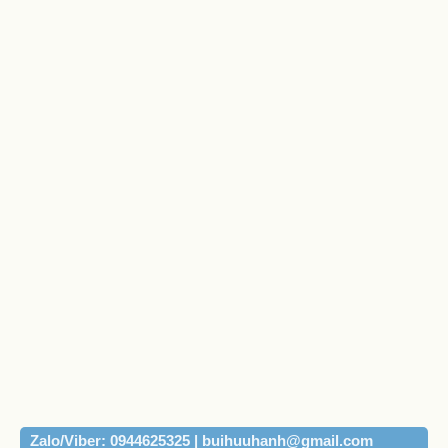
Zalo/Viber: 0944625325 | buihuuhanh@gmail.com