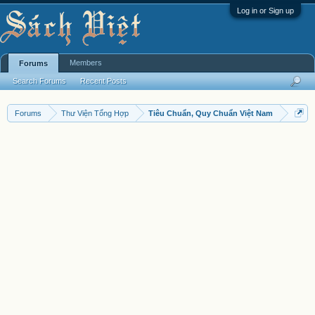
Log in or Sign up
Members
Forums
Search Forums
Recent Posts
Forums
Thư Viện Tổng Hợp
Tiêu Chuẩn, Quy Chuẩn Việt Nam