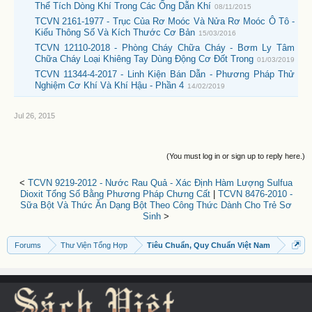
Thể Tích Dòng Khí Trong Các Ống Dẫn Khí
08/11/2015
TCVN 2161-1977 - Trục Của Rơ Moóc Và Nửa Rơ Moóc Ô Tô -
Kiểu Thông Số Và Kích Thước Cơ Bản
15/03/2016
TCVN 12110-2018 - Phòng Cháy Chữa Cháy - Bơm Ly Tâm
Chữa Cháy Loại Khiêng Tay Dùng Động Cơ Đốt Trong
01/03/2019
TCVN 11344-4-2017 - Linh Kiện Bán Dẫn - Phương Pháp Thử
Nghiệm Cơ Khí Và Khí Hậu - Phần 4
14/02/2019
Jul 26, 2015
(You must log in or sign up to reply here.)
<
TCVN 9219-2012 - Nước Rau Quả - Xác Định Hàm Lượng Sulfua
Dioxit Tổng Số Bằng Phương Pháp Chưng Cất
|
TCVN 8476-2010 -
Sữa Bột Và Thức Ăn Dạng Bột Theo Công Thức Dành Cho Trẻ Sơ
Sinh
>
Forums
Thư Viện Tổng Hợp
Tiêu Chuẩn, Quy Chuẩn Việt Nam