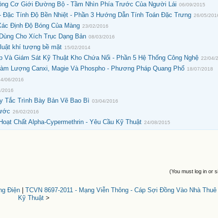
ông Cơ Giới Đường Bộ - Tầm Nhìn Phía Trước Của Người Lái
06/09/2015
 - Đặc Tính Độ Bền Nhiệt - Phần 3 Hướng Dẫn Tính Toán Đặc Trưng
26/05/201
Xác Định Độ Bóng Của Màng
23/02/2016
 Dùng Cho Xích Trục Dạng Bản
08/03/2016
ật khí tượng bề mặt
15/02/2014
 Và Giám Sát Kỹ Thuật Kho Chứa Nổi - Phần 5 Hệ Thống Công Nghệ
22/04/
 Hàm Lượng Canxi, Magie Và Phospho - Phương Pháp Quang Phổ
18/07/2018
14/06/2016
1/2016
uy Tắc Trình Bày Bản Vẽ Bao Bì
03/04/2016
hước
26/02/2016
oạt Chất Alpha-Cypermethrin - Yêu Cầu Kỹ Thuật
24/08/2015
(You must log in or s
ng Điện
|
TCVN 8697-2011 - Mạng Viễn Thông - Cáp Sợi Đồng Vào Nhà Thuê
Kỹ Thuật
>