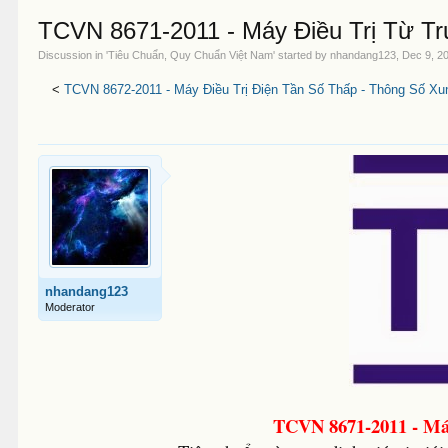
TCVN 8671-2011 - Máy Điều Trị Từ T
Discussion in '
Tiêu Chuẩn, Quy Chuẩn Việt Nam
' started by
nhandang123
,
Dec 9, 2
<
TCVN 8672-2011 - Máy Điều Trị Điện Tần Số Thấp - Thông Số Xu
nhandang123
Moderator
TCVN 8671-2011 - Máy