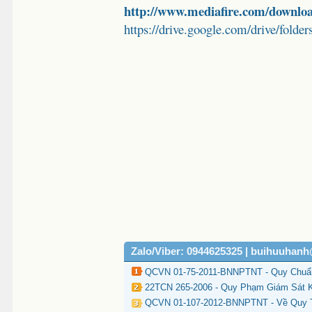
http://www.mediafire.com/down
https://drive.google.com/drive/
Zalo/Viber: 0944625325 | buihuuhan
QCVN 01-75-2011-BNNPTNT - Quy Chuẩn
22TCN 265-2006 - Quy Phạm Giám Sát K
QCVN 01-107-2012-BNNPTNT - Về Quy Trì