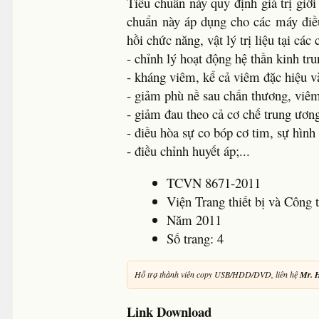
Tiêu chuẩn này quy định giá trị giới
chuẩn này áp dụng cho các máy điều
hồi chức năng, vật lý trị liệu tại các
- chỉnh lý hoạt động hệ thần kinh tru
- kháng viêm, kể cả viêm đặc hiệu v
- giảm phù nề sau chấn thương, viêm
- giảm đau theo cả cơ chế trung ương
- điều hòa sự co bóp cơ tim, sự hình
- điều chỉnh huyết áp;...
TCVN 8671-2011
Viện Trang thiết bị và Công t
Năm 2011
Số trang: 4
Hỗ trợ thành viên copy USB/HDD/DVD, liên hệ
Mr. 
Link Download