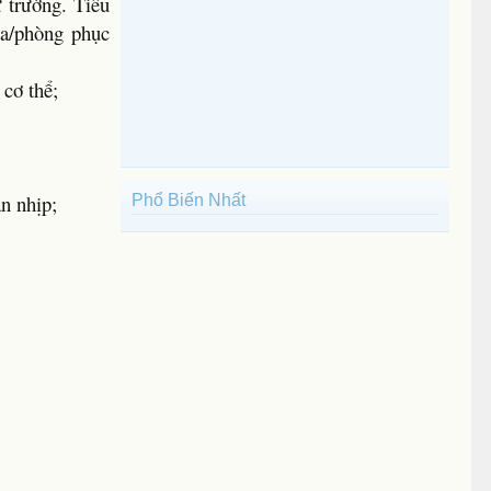
ừ trường. Tiêu
oa/phòng phục
 cơ thể;
ạn nhịp;
Phổ Biến Nhất