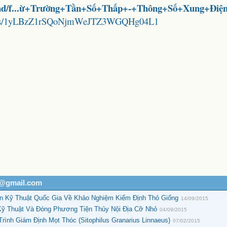
load/f...ừ+Trường+Tần+Số+Thấp+-+Thông+Số+Xung+Điện
folders/1yLBzZ1rSQoNjmWeJTZ3WGQHg04L1
h@gmail.com
 Kỹ Thuật Quốc Gia Về Khảo Nghiệm Kiểm Định Thỏ Giống
14/09/2015
ỹ Thuật Và Đóng Phương Tiện Thủy Nội Địa Cỡ Nhỏ
04/09/2015
nh Giám Định Mọt Thóc (Sitophilus Granarius Linnaeus)
07/02/2015