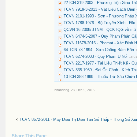
22TCN 319-2003 - Phương Tiện Giao Th
TCVN 7919-3-2013 - Vật Liệu Cách Điện
TCVN 2101-1993 - Sơn - Phương Pháp 
TCVN 1788-1976 - Bộ Truyền Xích - Đĩa
QCVN 16:2008/BTNMT QCKTQG về mã lu
TCVN 6474-5-2007 - Quy Phạm Phân Cấp
TCVN 11678-2016 - Phomat - Xác Định
64 TCN 73-1994 - Sơn Chống Bám Bẩn
TCVN 6274-2003 - Quy Phạm Ụ Nổi
16/0
TCVN 2217-1977 - Tài Liệu Thiết Kế - Q
TCVN 335-1969 - Đai Ốc Cánh - Kích T
10TCN 388-1999 - Thuốc Trừ Sâu Chứa H
nhandang123
,
Dec 9, 2015
<
TCVN 8672-2011 - Máy Điều Trị Điện Tần Số Thấp - Thông Số Xu
Share This Page