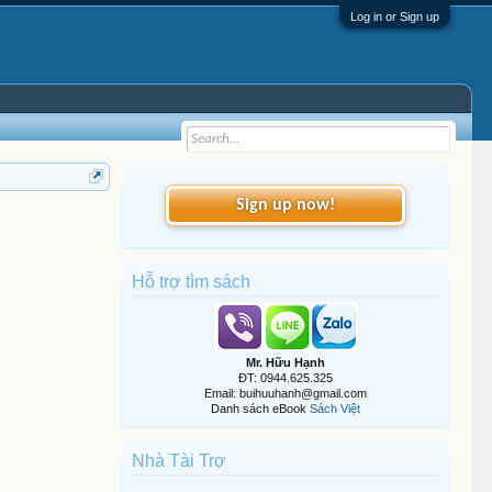
Log in or Sign up
Sign up now!
Hỗ trợ tìm sách
Mr. Hữu Hạnh
ĐT: 0944.625.325
Email: buihuuhanh@gmail.com
Danh sách eBook
Sách Việt
Nhà Tài Trợ