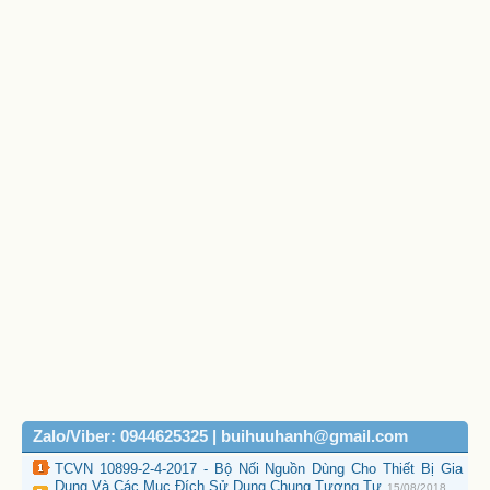
Zalo/Viber: 0944625325 | buihuuhanh@gmail.com
TCVN 10899-2-4-2017 - Bộ Nối Nguồn Dùng Cho Thiết Bị Gia
Dụng Và Các Mục Đích Sử Dụng Chung Tương Tự
15/08/2018