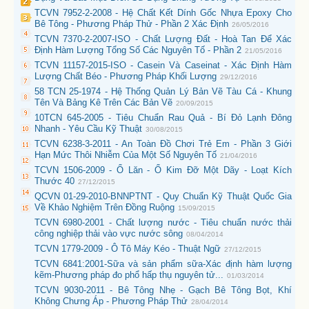
TCVN 7952-2-2008 - Hệ Chất Kết Dính Gốc Nhựa Epoxy Cho
Bê Tông - Phương Pháp Thử - Phần 2 Xác Định
26/05/2016
TCVN 7370-2-2007-ISO - Chất Lượng Đất - Hoà Tan Để Xác
Định Hàm Lượng Tổng Số Các Nguyên Tố - Phần 2
21/05/2016
TCVN 11157-2015-ISO - Casein Và Caseinat - Xác Định Hàm
Lượng Chất Béo - Phương Pháp Khối Lượng
29/12/2016
58 TCN 25-1974 - Hệ Thống Quản Lý Bản Vẽ Tàu Cá - Khung
Tên Và Bảng Kê Trên Các Bản Vẽ
20/09/2015
10TCN 645-2005 - Tiêu Chuẩn Rau Quả - Bí Đỏ Lạnh Đông
Nhanh - Yêu Cầu Kỹ Thuật
30/08/2015
TCVN 6238-3-2011 - An Toàn Đồ Chơi Trẻ Em - Phần 3 Giới
Hạn Mức Thôi Nhiễm Của Một Số Nguyên Tố
21/04/2016
TCVN 1506-2009 - Ổ Lăn - Ổ Kim Đỡ Một Dãy - Loạt Kích
Thước 40
27/12/2015
QCVN 01-29-2010-BNNPTNT - Quy Chuẩn Kỹ Thuật Quốc Gia
Về Khảo Nghiệm Trên Đồng Ruộng
15/09/2015
TCVN 6980-2001 - Chất lượng nước - Tiêu chuẩn nước thải
công nghiệp thải vào vực nước sông
08/04/2014
TCVN 1779-2009 - Ô Tô Máy Kéo - Thuật Ngữ
27/12/2015
TCVN 6841:2001-Sữa và sản phẩm sữa-Xác định hàm lượng
kẽm-Phương pháp đo phổ hấp thụ nguyên tử...
01/03/2014
TCVN 9030-2011 - Bê Tông Nhẹ - Gạch Bê Tông Bọt, Khí
Không Chưng Áp - Phương Pháp Thử
28/04/2014