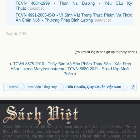
TCVN 4684-1999 - Than Na Dương - Yêu Cầu Kỹ
Thuật
01/02/2016
TCVN 4991-2005-ISO - Vi Sinh Vật Trong Thực Phẩm Và Thức
Ăn Chăn Nuôi - Phương Pháp Định Lượng
16/04/2016
Sep 16, 2015
(You must log in or sign up to reply here.)
<
TCVN 8375-2010 - Thủy Sản Và Sản Phẩm Thủy Sản - Xác Định
Hàm Lượng Metyltestosteron
|
TCVN 8680-2011 - Sứa Ướp Muối
Phèn
>
Forums
Thư Viện Tổng Hợp
Tiêu Chuẩn, Quy Chuẩn Việt Nam
Sách Việt là nơi lưu trữ thông tin sách được xuất bản tại Việt Nam. Trong
thông tin giới thiệu của mỗi sách thường có liên kết nguồn của tài liệu đang
được lưu trữ tại các thư viện của Việt Nam. Đối với liên kết Google Drive có