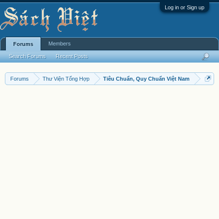
Log in or Sign up
Members
Forums
Search Forums
Recent Posts
Forums
Thư Viện Tổng Hợp
Tiêu Chuẩn, Quy Chuẩn Việt Nam