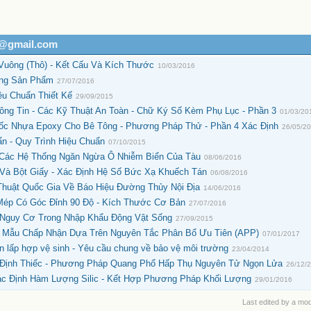
h@gmail.com
Vuông (Thô) - Kết Cấu Và Kích Thước
10/03/2016
Dạng Sản Phẩm
27/07/2016
iêu Chuẩn Thiết Kế
29/09/2015
ng Tin - Các Kỹ Thuật An Toàn - Chữ Ký Số Kèm Phụ Lục - Phần 3
01/03/20
Gốc Nhựa Epoxy Cho Bê Tông - Phương Pháp Thử - Phần 4 Xác Định
26/05/2
n - Quy Trình Hiệu Chuẩn
07/10/2015
Các Hệ Thống Ngăn Ngừa Ô Nhiễm Biển Của Tàu
08/06/2016
 Và Bột Giấy - Xác Định Hệ Số Bức Xạ Khuếch Tán
06/08/2016
huật Quốc Gia Về Báo Hiệu Đường Thủy Nội Địa
14/06/2016
Mép Có Góc Đỉnh 90 Độ - Kích Thước Cơ Bản
27/07/2016
h Nguy Cơ Trong Nhập Khẩu Động Vật Sống
27/09/2015
y Mẫu Chấp Nhận Dựa Trên Nguyên Tắc Phân Bổ Ưu Tiên (APP)
07/01/2017
ôn lấp hợp vệ sinh - Yêu cầu chung về bảo vệ môi trường
23/04/2014
 Định Thiếc - Phương Pháp Quang Phổ Hấp Thụ Nguyên Tử Ngọn Lửa
26/12/
c Định Hàm Lượng Silic - Kết Hợp Phương Pháp Khối Lượng
29/01/2016
Last edited by a mo