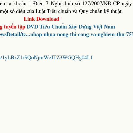
iểm a khoản 1 Điều 7 Nghị định số 127/2007/NĐ-CP ngày 
h một số điều của Luật Tiêu chuẩn và Quy chuẩn kỹ thuật.
Link Download
g tuyển tập
DVD
Tiêu Chuẩn Xây Dựng Việt Nam
wsDetail/tc...nhap-nhua-nong-thi-cong-va-nghiem-thu-755
folders/1yLBzZ1rSQoNjmWeJTZ3WGQHg04L1