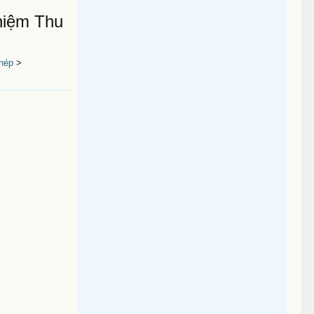
hiệm Thu
hép
>