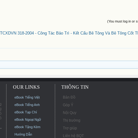
(You must log in or s
TCXDVN 318-2004 - Công Tác Bảo Trì - Kết Cấu Bê Tông Và Bê Tông Cốt T
OUR LINKS
THÔNG TIN
Bản Đồ
eBook Tiếng Việt
g
eBook Tiếng Anh
Góp Ý
g
eBook Tạp Chí
Nội Quy
ó
ó
eBook Ngoại Ngữ
Thị trường
eBook Tặng Kèm
Trợ giúp
Hướng Dẫn
Liên hệ BQT