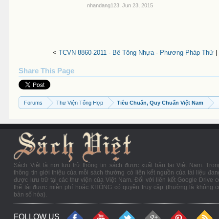
nhandang123
,
Jun 23, 2015
<
TCVN 8860-2011 - Bê Tông Nhựa - Phương Pháp Thử
|
Share This Page
Forums
Thư Viện Tổng Hợp
Tiêu Chuẩn, Quy Chuẩn Việt Nam
Sách Việt là nơi lưu trữ thông tin sách được xuất bản tại Việt Nam. Tron
thông tin giới thiệu của mỗi sách thường có liên kết nguồn của tài liệu đan
được lưu trữ tại các thư viện của Việt Nam. Đối với liên kết Google Drive c
thể tải được miễn phí hoặc KHÔNG có quyền truy cập (thường là không c
bản số hóa).
FOLLOW US