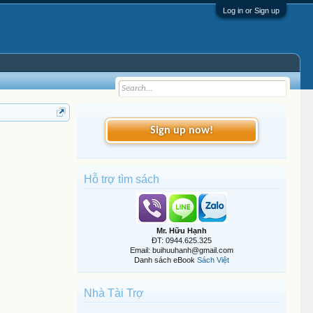
Log in or Sign up
Sign up now!
Hỗ trợ tìm sách
Mr. Hữu Hạnh
ĐT: 0944.625.325
Email: buihuuhanh@gmail.com
Danh sách eBook
Sách Việt
Nhà Tài Trợ