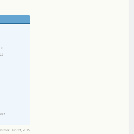
19
016
2015
derator:
Jun 23, 2015