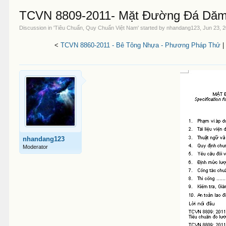
TCVN 8809-2011- Mặt Đường Đá Dăm
Discussion in '
Tiêu Chuẩn, Quy Chuẩn Việt Nam
' started by
nhandang123
,
Jun 23, 
<
TCVN 8860-2011 - Bê Tông Nhựa - Phương Pháp Thử
|
nhandang123
Moderator