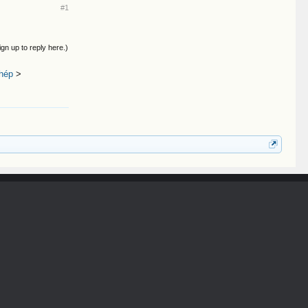
#1
ign up to reply here.)
hép
>