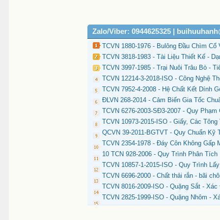
Zalo/Viber: 0944625325 | buihuuhan
TCVN 1880-1976 - Bulông Đầu Chìm Cổ 
TCVN 3818-1983 - Tài Liệu Thiết Kế - 
TCVN 3997-1985 - Trại Nuôi Trâu Bò - T
TCVN 12214-3-2018-ISO - Công Nghệ Thô
TCVN 7952-4-2008 - Hệ Chất Kết Dính 
ĐLVN 268-2014 - Cảm Biến Gia Tốc Chuẩ
TCVN 6276-2003-SĐ3-2007 - Quy Phạm 
TCVN 10973-2015-ISO - Giấy, Các Tông
QCVN 39-2011-BGTVT - Quy Chuẩn Kỹ T
TCVN 2354-1978 - Đáy Côn Không Gấp 
10 TCN 928-2006 - Quy Trình Phân Tíc
TCVN 10857-1-2015-ISO - Quy Trình Lấ
TCVN 6696-2000 - Chất thải rắn - bãi ch
TCVN 8016-2009-ISO - Quặng Sắt - Xác
TCVN 2825-1999-ISO - Quặng Nhôm - Xá