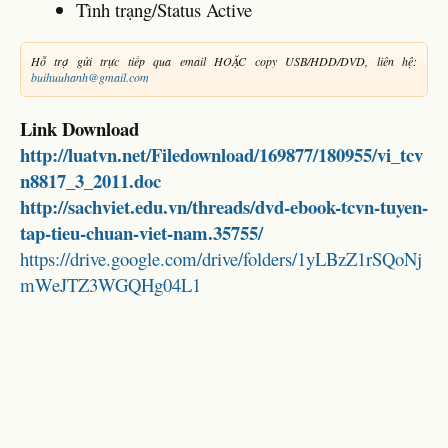
Tình trạng/Status Active
Hỗ trợ gửi trực tiếp qua email HOẶC copy USB/HDD/DVD, liên hệ:
buihuuhanh@gmail.com
Link Download
http://luatvn.net/Filedownload/169877/180955/vi_tcv
n8817_3_2011.doc
http://sachviet.edu.vn/threads/dvd-ebook-tcvn-tuyen-
tap-tieu-chuan-viet-nam.35755/
https://drive.google.com/drive/folders/1yLBzZ1rSQoNj
mWeJTZ3WGQHg04L1