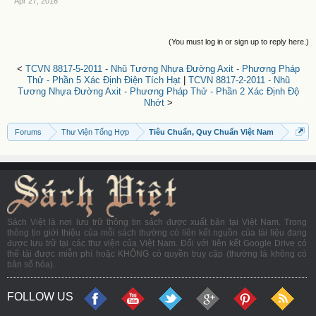
Apr 27, 2016
(You must log in or sign up to reply here.)
<
TCVN 8817-5-2011 - Nhũ Tương Nhựa Đường Axit - Phương Pháp
Thử - Phần 5 Xác Định Điện Tích Hạt
|
TCVN 8817-2-2011 - Nhũ
Tương Nhựa Đường Axit - Phương Pháp Thử - Phần 2 Xác Định Độ
Nhớt
>
Forums
Thư Viện Tổng Hợp
Tiêu Chuẩn, Quy Chuẩn Việt Nam
Sách Việt là nơi lưu trữ thông tin sách được xuất bản tại Việt Nam. Trong
thông tin giới thiệu của mỗi sách thường có liên kết nguồn của tài liệu đang
được lưu trữ tại các thư viện của Việt Nam. Đối với liên kết Google Drive có
thể tải được miễn phí hoặc KHÔNG có quyền truy cập (thường là không có
bản số hóa).
FOLLOW US