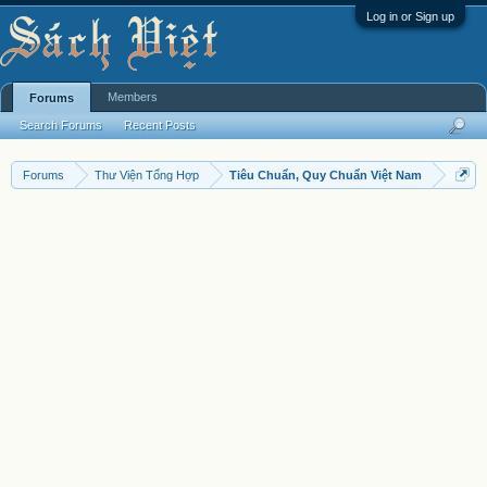
Log in or Sign up
Members
Forums
Search Forums
Recent Posts
Forums
Thư Viện Tổng Hợp
Tiêu Chuẩn, Quy Chuẩn Việt Nam