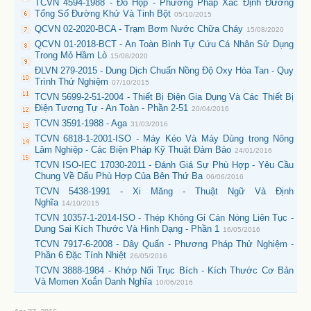
TCVN 4594-1988 - Đồ Hộp - Phương Pháp Xác Định Đường
Tổng Số Đường Khử Và Tinh Bột
05/10/2015
QCVN 02-2020-BCA - Trạm Bơm Nước Chữa Cháy
15/08/2020
QCVN 01-2018-BCT - An Toàn Bình Tự Cứu Cá Nhân Sử Dụng
Trong Mỏ Hầm Lò
15/08/2020
ĐLVN 279-2015 - Dung Dịch Chuẩn Nồng Độ Oxy Hòa Tan - Quy
Trình Thử Nghiệm
07/10/2015
TCVN 5699-2-51-2004 - Thiết Bị Điện Gia Dụng Và Các Thiết Bị
Điện Tương Tự - An Toàn - Phần 2-51
20/04/2016
TCVN 3591-1988 - Aga
31/03/2016
TCVN 6818-1-2001-ISO - Máy Kéo Và Máy Dùng trong Nông
Lâm Nghiệp - Các Biện Pháp Kỹ Thuật Đảm Bảo
24/01/2016
TCVN ISO-IEC 17030-2011 - Đánh Giá Sự Phù Hợp - Yêu Cầu
Chung Về Dấu Phù Hợp Của Bên Thứ Ba
06/06/2016
TCVN 5438-1991 - Xi Măng - Thuật Ngữ Và Định
Nghĩa
14/10/2015
TCVN 10357-1-2014-ISO - Thép Không Gỉ Cán Nóng Liên Tục -
Dung Sai Kích Thước Và Hình Dạng - Phần 1
16/05/2016
TCVN 7917-6-2008 - Dây Quấn - Phương Pháp Thử Nghiệm -
Phần 6 Đặc Tính Nhiệt
26/05/2016
TCVN 3888-1984 - Khớp Nối Trục Bích - Kích Thước Cơ Bản
Và Momen Xoắn Danh Nghĩa
10/06/2016