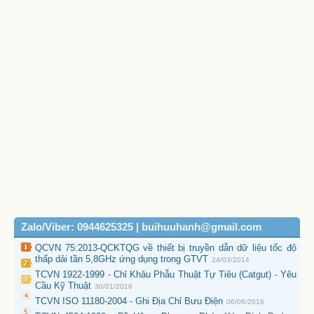
Zalo/Viber: 0944625325 | buihuuhanh@gmail.com
QCVN 75:2013-QCKTQG về thiết bị truyền dẫn dữ liệu tốc độ
thấp dải tần 5,8GHz ứng dụng trong GTVT
24/03/2014
TCVN 1922-1999 - Chỉ Khâu Phẫu Thuật Tự Tiêu (Catgut) - Yêu
Cầu Kỹ Thuật
30/01/2016
TCVN ISO 11180-2004 - Ghi Địa Chỉ Bưu Điện
06/06/2016