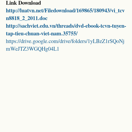
Link Download
http://luatvn.net/Filedownload/169865/180943/vi_tcv
n8818_2_2011.doc
http://sachviet.edu.vn/threads/dvd-ebook-tcvn-tuyen-
tap-tieu-chuan-viet-nam.35755/
https://drive.google.com/drive/folders/1yLBzZ1rSQoNj
mWeJTZ3WGQHg04L1