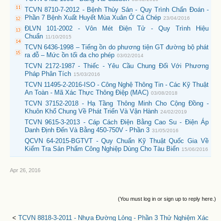
TCVN 8710-7-2012 - Bệnh Thủy Sản - Quy Trình Chẩn Đoán -
Phần 7 Bệnh Xuất Huyết Mùa Xuân Ở Cá Chép
23/04/2016
ĐLVN 101-2002 - Vôn Mét Điện Tử - Quy Trình Hiệu
Chuẩn
11/10/2015
TCVN 6436-1998 – Tiếng ồn do phương tiện GT đường bộ phát
ra đỗ – Mức ồn tối đa cho phép
03/02/2014
TCVN 2172-1987 - Thiếc - Yêu Cầu Chung Đối Với Phương
Pháp Phân Tích
15/03/2016
TCVN 11495-2-2016-ISO - Công Nghệ Thông Tin - Các Kỹ Thuật
An Toàn - Mã Xác Thực Thông Điệp (MAC)
03/08/2018
TCVN 37152-2018 - Hạ Tầng Thông Minh Cho Cộng Đồng -
Khuôn Khổ Chung Về Phát Triển Và Vận Hành
24/02/2019
TCVN 9615-3-2013 - Cáp Cách Điện Bằng Cao Su - Điện Áp
Danh Định Đến Và Bằng 450-750V - Phần 3
31/05/2016
QCVN 64-2015-BGTVT - Quy Chuẩn Kỹ Thuật Quốc Gia Về
Kiểm Tra Sản Phẩm Công Nghiệp Dùng Cho Tàu Biển
15/06/2016
Apr 26, 2016
(You must log in or sign up to reply here.)
<
TCVN 8818-3-2011 - Nhựa Đường Lỏng - Phần 3 Thử Nghiệm Xác