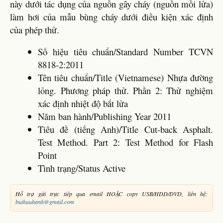
này dưới tác dụng của nguồn gây cháy (nguồn mồi lửa)
làm hơi của mẫu bùng cháy dưới điều kiện xác định
của phép thử.
Số hiệu tiêu chuẩn/Standard Number TCVN
8818-2:2011
Tên tiêu chuẩn/Title (Vietnamese) Nhựa đường
lỏng. Phương pháp thử. Phần 2: Thử nghiệm
xác định nhiệt độ bắt lửa
Năm ban hành/Publishing Year 2011
Tiêu đề (tiếng Anh)/Title Cut-back Asphalt.
Test Method. Part 2: Test Method for Flash
Point
Tình trạng/Status Active
Hỗ trợ gửi trực tiếp qua email HOẶC copy USB/HDD/DVD, liên hệ:
buihuuhanh@gmail.com