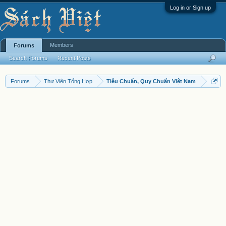
Log in or Sign up
Members
Forums
Search Forums
Recent Posts
Forums
Thư Viện Tổng Hợp
Tiêu Chuẩn, Quy Chuẩn Việt Nam