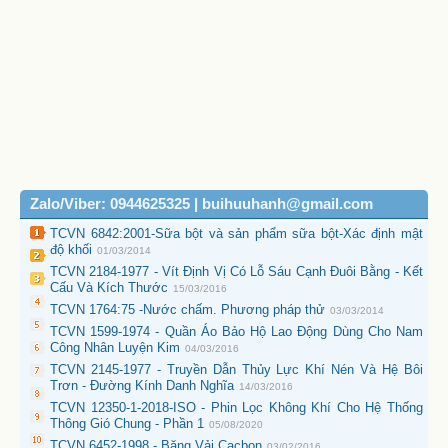
Zalo/Viber: 0944625325 | buihuuhanh@gmail.com
TCVN 6842:2001-Sữa bột và sản phẩm sữa bột-Xác định mật
độ khối
01/03/2014
TCVN 2184-1977 - Vít Định Vị Có Lỗ Sáu Cạnh Đuôi Bằng - Kết
Cấu Và Kích Thước
15/03/2016
TCVN 1764:75 -Nước chấm. Phương pháp thử
03/03/2014
TCVN 1599-1974 - Quần Áo Bảo Hộ Lao Động Dùng Cho Nam
Công Nhân Luyện Kim
04/03/2016
TCVN 2145-1977 - Truyền Dẫn Thủy Lực Khí Nén Và Hệ Bôi
Trơn - Đường Kính Danh Nghĩa
14/03/2016
TCVN 12350-1-2018-ISO - Phin Lọc Không Khí Cho Hệ Thống
Thông Gió Chung - Phần 1
05/08/2020
TCVN 6452-1998 - Băng Vải Cacbon
03/02/2016