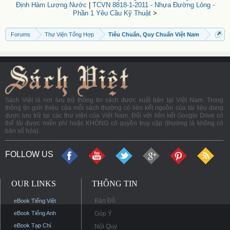
Định Hàm Lượng Nước
|
TCVN 8818-1-2011 - Nhựa Đường Lỏng -
Phần 1 Yêu Cầu Kỹ Thuật
>
Forums
Thư Viện Tổng Hợp
Tiêu Chuẩn, Quy Chuẩn Việt Nam
Sách Việt là nơi lưu trữ thông tin sách được xuất bản tại Việt Nam. Trong
thông tin giới thiệu của mỗi sách thường có liên kết nguồn của tài liệu đang
được lưu trữ tại các thư viện của Việt Nam. Đối với liên kết Google Drive có
thể tải được miễn phí hoặc KHÔNG có quyền truy cập (thường là không có
bản số hóa).
FOLLOW US
OUR LINKS
THÔNG TIN
Bản Đồ
eBook Tiếng Việt
eBook Tiếng Anh
Góp Ý
eBook Tạp Chí
Nội Quy