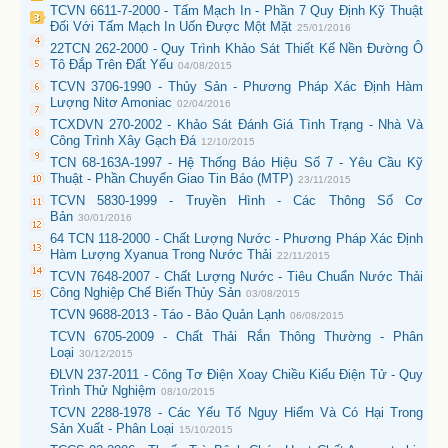
TCVN 6611-7-2000 - Tấm Mạch In - Phần 7 Quy Định Kỹ Thuật
Đối Với Tấm Mạch In Uốn Được Một Mặt
25/01/2016
22TCN 262-2000 - Quy Trình Khảo Sát Thiết Kế Nền Đường Ô
Tô Đắp Trên Đất Yếu
04/08/2015
TCVN 3706-1990 - Thủy Sản - Phương Pháp Xác Định Hàm
Lượng Nitơ Amoniac
02/04/2016
TCXDVN 270-2002 - Khảo Sát Đánh Giá Tình Trạng - Nhà Và
Công Trình Xây Gạch Đá
12/10/2015
TCN 68-163A-1997 - Hệ Thống Báo Hiệu Số 7 - Yêu Cầu Kỹ
Thuật - Phần Chuyển Giao Tin Báo (MTP)
23/11/2015
TCVN 5830-1999 - Truyền Hình - Các Thông Số Cơ
Bản
30/01/2016
64 TCN 118-2000 - Chất Lượng Nước - Phương Pháp Xác Định
Hàm Lượng Xyanua Trong Nước Thải
22/11/2015
TCVN 7648-2007 - Chất Lượng Nước - Tiêu Chuẩn Nước Thải
Công Nghiệp Chế Biến Thủy Sản
03/08/2015
TCVN 9688-2013 - Táo - Bảo Quản Lạnh
06/08/2015
TCVN 6705-2009 - Chất Thải Rắn Thông Thường - Phân
Loại
30/12/2015
ĐLVN 237-2011 - Công Tơ Điện Xoay Chiều Kiểu Điện Tử - Quy
Trình Thử Nghiệm
08/10/2015
TCVN 2288-1978 - Các Yếu Tố Nguy Hiểm Và Có Hại Trong
Sản Xuất - Phân Loại
15/10/2015