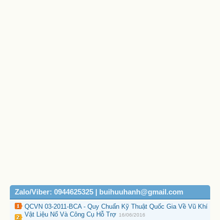
Zalo/Viber: 0944625325 | buihuuhanh@gmail.com
QCVN 03-2011-BCA - Quy Chuẩn Kỹ Thuật Quốc Gia Về Vũ Khí
Vật Liệu Nổ Và Công Cụ Hỗ Trợ
16/06/2016