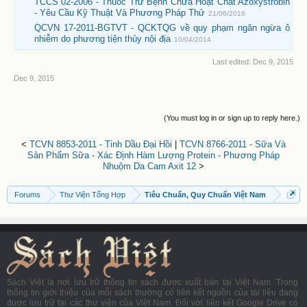
TCCS 02-2006 - Thuốc Trừ Bệnh Chứa Hoạt Chất Azoxystrobin
- Yêu Cầu Kỹ Thuật Và Phương Pháp Thử
21/06/2016
QCVN 17-2011-BGTVT - QCKTQG về quy phạm ngăn ngừa ô
nhiễm do phương tiện thủy nội địa
10/04/2014
Last edited:
Dec 9, 2015
Dec 9, 2015
(You must log in or sign up to reply here.)
<
TCVN 8853-2011 - Tinh Dầu Đại Hồi
|
TCVN 8766-2011 - Sữa Và
Sản Phẩm Sữa - Xác Định Hàm Lượng Protein - Phương Pháp
Nhuộm Da Cam Axit 12
>
Forums
Thư Viện Tổng Hợp
Tiêu Chuẩn, Quy Chuẩn Việt Nam
Sách Việt là nơi lưu trữ thông tin sách được xuất bản tại Việt Nam. Trong
thông tin giới thiệu của mỗi sách thường có liên kết nguồn của tài liệu đang
được lưu trữ tại các thư viện của Việt Nam. Đối với liên kết Google Drive có