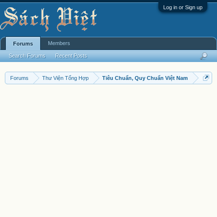
Log in or Sign up
Members
Forums
Search Forums
Recent Posts
Forums
Thư Viện Tổng Hợp
Tiêu Chuẩn, Quy Chuẩn Việt Nam