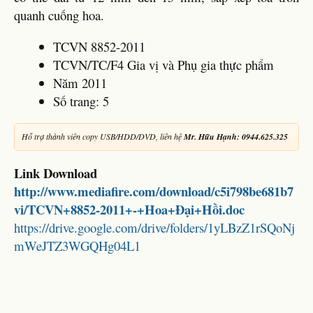
quanh cuống hoa.
TCVN 8852-2011
TCVN/TC/F4 Gia vị và Phụ gia thực phẩm
Năm 2011
Số trang: 5
Hỗ trợ thành viên copy USB/HDD/DVD, liên hệ
Mr. Hữu Hạnh: 0944.625.325
Link Download
http://www.mediafire.com/download/c5i798be681b7
vi/TCVN+8852-2011+-+Hoa+Đại+Hồi.doc
https://drive.google.com/drive/folders/1yLBzZ1rSQoNj
mWeJTZ3WGQHg04L1