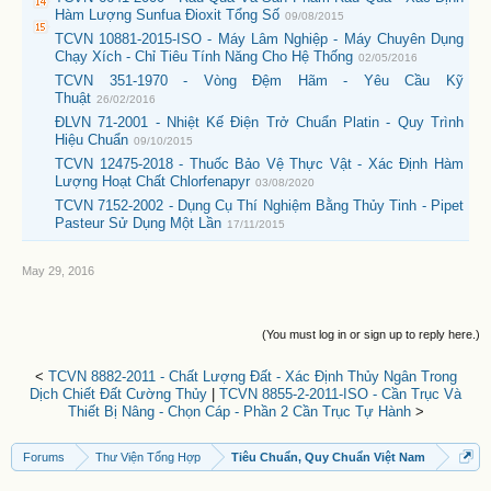
Hàm Lượng Sunfua Đioxit Tổng Số
09/08/2015
TCVN 10881-2015-ISO - Máy Lâm Nghiệp - Máy Chuyên Dụng
Chạy Xích - Chỉ Tiêu Tính Năng Cho Hệ Thống
02/05/2016
TCVN 351-1970 - Vòng Đệm Hãm - Yêu Cầu Kỹ
Thuật
26/02/2016
ĐLVN 71-2001 - Nhiệt Kế Điện Trở Chuẩn Platin - Quy Trình
Hiệu Chuẩn
09/10/2015
TCVN 12475-2018 - Thuốc Bảo Vệ Thực Vật - Xác Định Hàm
Lượng Hoạt Chất Chlorfenapyr
03/08/2020
TCVN 7152-2002 - Dụng Cụ Thí Nghiệm Bằng Thủy Tinh - Pipet
Pasteur Sử Dụng Một Lần
17/11/2015
May 29, 2016
(You must log in or sign up to reply here.)
<
TCVN 8882-2011 - Chất Lượng Đất - Xác Định Thủy Ngân Trong
Dịch Chiết Đất Cường Thủy
|
TCVN 8855-2-2011-ISO - Cần Trục Và
Thiết Bị Nâng - Chọn Cáp - Phần 2 Cần Trục Tự Hành
>
Forums
Thư Viện Tổng Hợp
Tiêu Chuẩn, Quy Chuẩn Việt Nam