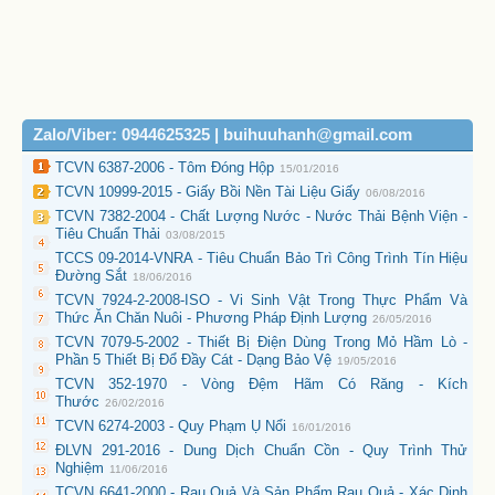
Zalo/Viber: 0944625325 | buihuuhanh@gmail.com
TCVN 6387-2006 - Tôm Đóng Hộp
15/01/2016
TCVN 10999-2015 - Giấy Bồi Nền Tài Liệu Giấy
06/08/2016
TCVN 7382-2004 - Chất Lượng Nước - Nước Thải Bệnh Viện -
Tiêu Chuẩn Thải
03/08/2015
TCCS 09-2014-VNRA - Tiêu Chuẩn Bảo Trì Công Trình Tín Hiệu
Đường Sắt
18/06/2016
TCVN 7924-2-2008-ISO - Vi Sinh Vật Trong Thực Phẩm Và
Thức Ăn Chăn Nuôi - Phương Pháp Định Lượng
26/05/2016
TCVN 7079-5-2002 - Thiết Bị Điện Dùng Trong Mỏ Hầm Lò -
Phần 5 Thiết Bị Đổ Đầy Cát - Dạng Bảo Vệ
19/05/2016
TCVN 352-1970 - Vòng Đệm Hãm Có Răng - Kích
Thước
26/02/2016
TCVN 6274-2003 - Quy Phạm Ụ Nổi
16/01/2016
ĐLVN 291-2016 - Dung Dịch Chuẩn Cồn - Quy Trình Thử
Nghiệm
11/06/2016
TCVN 6641-2000 - Rau Quả Và Sản Phẩm Rau Quả - Xác Dịnh