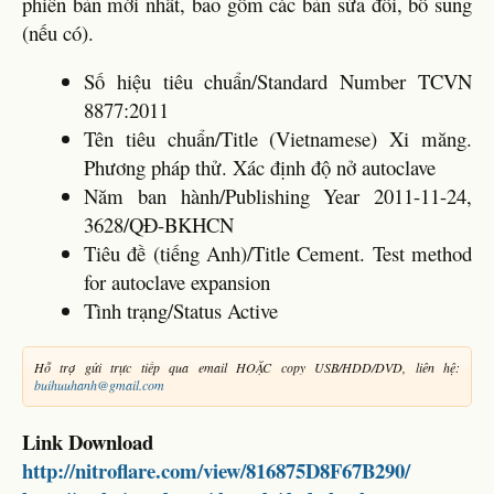
phiên bản mới nhất, bao gồm các bản sửa đổi, bổ sung
(nếu có).
Số hiệu tiêu chuẩn/Standard Number TCVN
8877:2011
Tên tiêu chuẩn/Title (Vietnamese) Xi măng.
Phương pháp thử. Xác định độ nở autoclave
Năm ban hành/Publishing Year 2011-11-24,
3628/QĐ-BKHCN
Tiêu đề (tiếng Anh)/Title Cement. Test method
for autoclave expansion
Tình trạng/Status Active
Hỗ trợ gửi trực tiếp qua email HOẶC copy USB/HDD/DVD, liên hệ:
buihuuhanh@gmail.com
Link Download
http://nitroflare.com/view/816875D8F67B290/