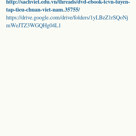
http://sachviet.edu.vn/threads/dvd-ebook-tcvn-tuyen-
tap-tieu-chuan-viet-nam.35755/
https://drive.google.com/drive/folders/1yLBzZ1rSQoNj
mWeJTZ3WGQHg04L1