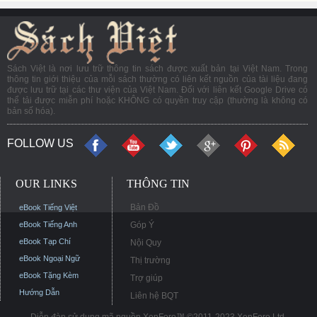
Sách Việt là nơi lưu trữ thông tin sách được xuất bản tại Việt Nam. Trong
thông tin giới thiệu của mỗi sách thường có liên kết nguồn của tài liệu đang
được lưu trữ tại các thư viện của Việt Nam. Đối với liên kết Google Drive có
thể tải được miễn phí hoặc KHÔNG có quyền truy cập (thường là không có
bản số hóa).
FOLLOW US
OUR LINKS
THÔNG TIN
Bản Đồ
eBook Tiếng Việt
eBook Tiếng Anh
Góp Ý
eBook Tạp Chí
Nội Quy
eBook Ngoại Ngữ
Thị trường
eBook Tặng Kèm
Trợ giúp
Hướng Dẫn
Liên hệ BQT
Diễn đàn sử dụng mã nguồn XenForo™ ©2011-2023 XenForo Ltd.