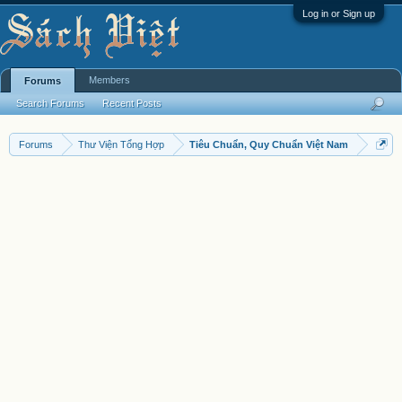
Log in or Sign up
Members
Forums
Search Forums
Recent Posts
Forums
Thư Viện Tổng Hợp
Tiêu Chuẩn, Quy Chuẩn Việt Nam