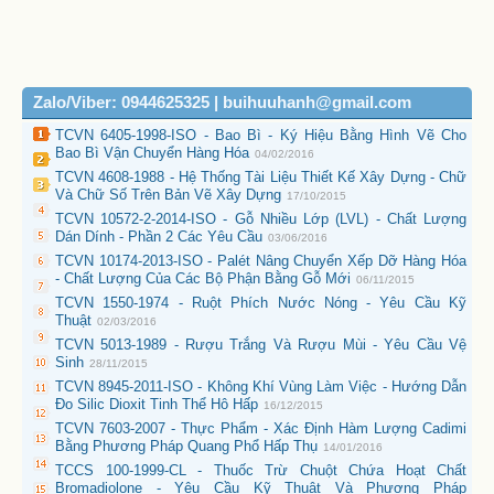
Zalo/Viber: 0944625325 | buihuuhanh@gmail.com
TCVN 6405-1998-ISO - Bao Bì - Ký Hiệu Bằng Hình Vẽ Cho
Bao Bì Vận Chuyển Hàng Hóa
04/02/2016
TCVN 4608-1988 - Hệ Thống Tài Liệu Thiết Kế Xây Dựng - Chữ
Và Chữ Số Trên Bản Vẽ Xây Dựng
17/10/2015
TCVN 10572-2-2014-ISO - Gỗ Nhiều Lớp (LVL) - Chất Lượng
Dán Dính - Phần 2 Các Yêu Cầu
03/06/2016
TCVN 10174-2013-ISO - Palét Nâng Chuyển Xếp Dỡ Hàng Hóa
- Chất Lượng Của Các Bộ Phận Bằng Gỗ Mới
06/11/2015
TCVN 1550-1974 - Ruột Phích Nước Nóng - Yêu Cầu Kỹ
Thuật
02/03/2016
TCVN 5013-1989 - Rượu Trắng Và Rượu Mùi - Yêu Cầu Vệ
Sinh
28/11/2015
TCVN 8945-2011-ISO - Không Khí Vùng Làm Việc - Hướng Dẫn
Đo Silic Dioxit Tinh Thể Hô Hấp
16/12/2015
TCVN 7603-2007 - Thực Phẩm - Xác Định Hàm Lượng Cadimi
Bằng Phương Pháp Quang Phổ Hấp Thụ
14/01/2016
TCCS 100-1999-CL - Thuốc Trừ Chuột Chứa Hoạt Chất
Bromadiolone - Yêu Cầu Kỹ Thuật Và Phương Pháp