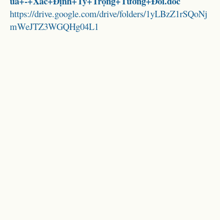
uả+-+Xác+Định+Tỷ+Trọng+Tương+Đối.doc
https://drive.google.com/drive/folders/1yLBzZ1rSQoNj
mWeJTZ3WGQHg04L1