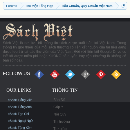
Forums
Thư Viện Tổng Hợp
Tiêu Chuẩn, Quy Chuẩn Việt Nam
Sách Việt là nơi lưu trữ thông tin sách được xuất bản tại Việt Nam. Trong
thông tin giới thiệu của mỗi sách thường có liên kết nguồn của tài liệu đang
được lưu trữ tại các thư viện của Việt Nam. Đối với liên kết Google Drive có
thể tải được miễn phí hoặc KHÔNG có quyền truy cập (thường là không có
bản số hóa).
FOLLOW US
OUR LINKS
THÔNG TIN
Bản Đồ
eBook Tiếng Việt
eBook Tiếng Anh
Góp Ý
eBook Tạp Chí
Nội Quy
eBook Ngoại Ngữ
Thị trường
eBook Tặng Kèm
Trợ giúp