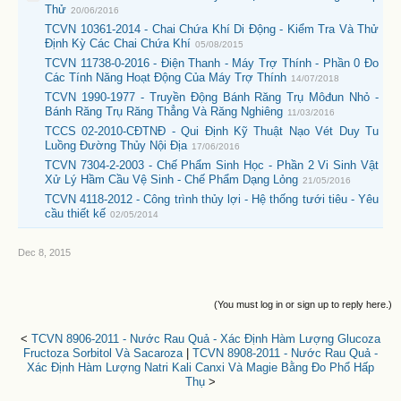
Thử
20/06/2016
TCVN 10361-2014 - Chai Chứa Khí Di Động - Kiểm Tra Và Thử
Định Kỳ Các Chai Chứa Khí
05/08/2015
TCVN 11738-0-2016 - Điện Thanh - Máy Trợ Thính - Phần 0 Đo
Các Tính Năng Hoạt Động Của Máy Trợ Thính
14/07/2018
TCVN 1990-1977 - Truyền Động Bánh Răng Trụ Môđun Nhỏ -
Bánh Răng Trụ Răng Thẳng Và Răng Nghiêng
11/03/2016
TCCS 02-2010-CĐTNĐ - Qui Định Kỹ Thuật Nạo Vét Duy Tu
Luồng Đường Thủy Nội Địa
17/06/2016
TCVN 7304-2-2003 - Chế Phẩm Sinh Học - Phần 2 Vi Sinh Vật
Xử Lý Hầm Cầu Vệ Sinh - Chế Phẩm Dạng Lỏng
21/05/2016
TCVN 4118-2012 - Công trình thủy lợi - Hệ thống tưới tiêu - Yêu
cầu thiết kế
02/05/2014
Dec 8, 2015
(You must log in or sign up to reply here.)
<
TCVN 8906-2011 - Nước Rau Quả - Xác Định Hàm Lượng Glucoza
Fructoza Sorbitol Và Sacaroza
|
TCVN 8908-2011 - Nước Rau Quả -
Xác Định Hàm Lượng Natri Kali Canxi Và Magie Bằng Đo Phổ Hấp
Thụ
>