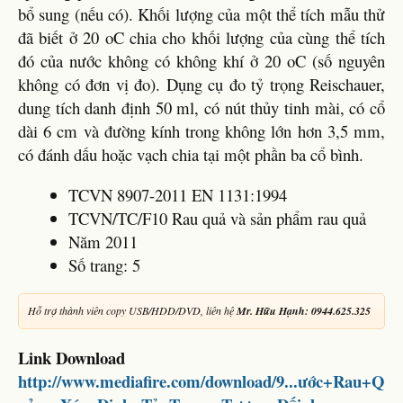
bổ sung (nếu có). Khối lượng của một thể tích mẫu thử
đã biết ở 20 oC chia cho khối lượng của cùng thể tích
đó của nước không có không khí ở 20 oC (số nguyên
không có đơn vị đo). Dụng cụ đo tỷ trọng Reischauer,
dung tích danh định 50 ml, có nút thủy tinh mài, có cổ
dài 6 cm và đường kính trong không lớn hơn 3,5 mm,
có đánh dấu hoặc vạch chia tại một phần ba cổ bình.
TCVN 8907-2011 EN 1131:1994
TCVN/TC/F10 Rau quả và sản phẩm rau quả
Năm 2011
Số trang: 5
Hỗ trợ thành viên copy USB/HDD/DVD, liên hệ
Mr. Hữu Hạnh: 0944.625.325
Link Download
http://www.mediafire.com/download/9...ước+Rau+Q