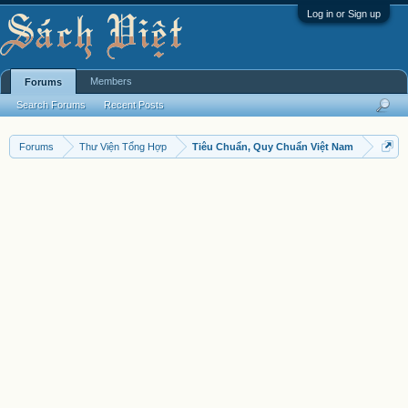
Log in or Sign up
Members
Forums
Search Forums
Recent Posts
Forums
Thư Viện Tổng Hợp
Tiêu Chuẩn, Quy Chuẩn Việt Nam