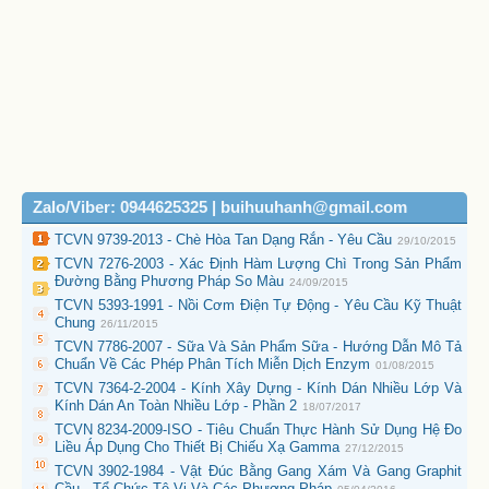
Zalo/Viber: 0944625325 | buihuuhanh@gmail.com
TCVN 9739-2013 - Chè Hòa Tan Dạng Rắn - Yêu Cầu
29/10/2015
TCVN 7276-2003 - Xác Định Hàm Lượng Chì Trong Sản Phẩm
Đường Bằng Phương Pháp So Màu
24/09/2015
TCVN 5393-1991 - Nồi Cơm Điện Tự Động - Yêu Cầu Kỹ Thuật
Chung
26/11/2015
TCVN 7786-2007 - Sữa Và Sản Phẩm Sữa - Hướng Dẫn Mô Tả
Chuẩn Về Các Phép Phân Tích Miễn Dịch Enzym
01/08/2015
TCVN 7364-2-2004 - Kính Xây Dựng - Kính Dán Nhiều Lớp Và
Kính Dán An Toàn Nhiều Lớp - Phần 2
18/07/2017
TCVN 8234-2009-ISO - Tiêu Chuẩn Thực Hành Sử Dụng Hệ Đo
Liều Áp Dụng Cho Thiết Bị Chiếu Xạ Gamma
27/12/2015
TCVN 3902-1984 - Vật Đúc Bằng Gang Xám Và Gang Graphit
Cầu - Tổ Chức Tê Vi Và Các Phương Pháp