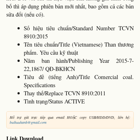
bố thì áp dụng phiên bản mới nhất, bao gồm cả các bản
sửa đổi (nếu có).
Số hiệu tiêu chuẩn/Standard Number TCVN
8910:2015
Tên tiêu chuẩn/Title (Vietnamese) Than thương
phẩm. Yêu cầu kỹ thuật
Năm ban hành/Publishing Year 2015-7-
22,1867/ QĐ-BKHCN
Tiêu đề (tiếng Anh)/Title Comercial coal.
Specifications
Thay thế/Replace TCVN 8910:2011
Tình trạng/Status ACTIVE
Hỗ trợ gửi trực tiếp qua email HOẶC copy USB/HDD/DVD, liên hệ:
buihuuhanh@gmail.com
Link Download