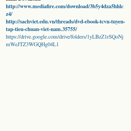
http://www.mediafire.com/download/3b5y4dza5hhlc
z4/
http://sachviet.edu.vn/threads/dvd-ebook-tcvn-tuyen-
tap-tieu-chuan-viet-nam.35755/
https://drive.google.com/drive/folders/1yLBzZ1rSQoNj
mWeJTZ3WGQHg04L1