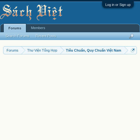
Log in or Sign up
Members
Forums
Search Forums
Recent Posts
Forums
Thư Viện Tổng Hợp
Tiêu Chuẩn, Quy Chuẩn Việt Nam