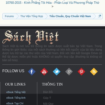
10760-2015 - Kính Phẳng Tôi Hóa - Phân Loại Và Phương Pháp Thử
>
Forums
Thư Viện Tổng Hợp
Tiêu Chuẩn, Quy Chuẩn Việt Nam
Sách Việt là nơi lưu trữ thông tin sách được xuất bản tại Việt Nam. Trong
thông tin giới thiệu của mỗi sách thường có liên kết nguồn của tài liệu đang
được lưu trữ tại các thư viện của Việt Nam. Đối với liên kết Google Drive có
thể tải được miễn phí hoặc KHÔNG có quyền truy cập (thường là không có
bản số hóa).
FOLLOW US
OUR LINKS
THÔNG TIN
Bản Đồ
eBook Tiếng Việt
eBook Tiếng Anh
Góp Ý
eBook Tạp Chí
Nội Quy