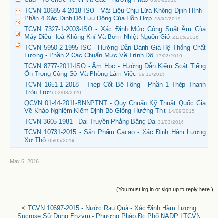
05/04/2016
TCVN 10685-4-2018-ISO - Vật Liệu Chịu Lửa Không Định Hình -
Phần 4 Xác Định Độ Lưu Động Của Hỗn Hợp
28/02/2019
TCVN 7327-1-2003-ISO - Xác Định Mức Công Suất Âm Của
Máy Điều Hoà Không Khí Và Bơm Nhiệt Nguồn Gió
21/05/2016
TCVN 5950-2-1995-ISO - Hướng Dẫn Đánh Giá Hệ Thống Chất
Lượng - Phần 2 Các Chuẩn Mực Về Trình Độ
17/02/2016
TCVN 8777-2011-ISO - Âm Học - Hướng Dẫn Kiểm Soát Tiếng
Ồn Trong Công Sở Và Phòng Làm Việc
09/12/2015
TCVN 1651-1-2018 - Thép Cốt Bê Tông - Phần 1 Thép Thanh
Tròn Trơn
02/08/2020
QCVN 01-44-2011-BNNPTNT - Quy Chuẩn Kỹ Thuật Quốc Gia
Về Khảo Nghiệm Kiểm Định Bò Giống Hướng Thịt
14/09/2015
TCVN 3605-1981 - Đai Truyền Phẳng Bằng Da
31/03/2016
TCVN 10731-2015 - Sản Phẩm Cacao - Xác Định Hàm Lượng
Xơ Thô
05/05/2016
May 6, 2016
(You must log in or sign up to reply here.)
<
TCVN 10697-2015 - Nước Rau Quả - Xác Định Hàm Lượng
Sucrose Sử Dụng Enzym - Phương Pháp Đo Phổ NADP
|
TCVN