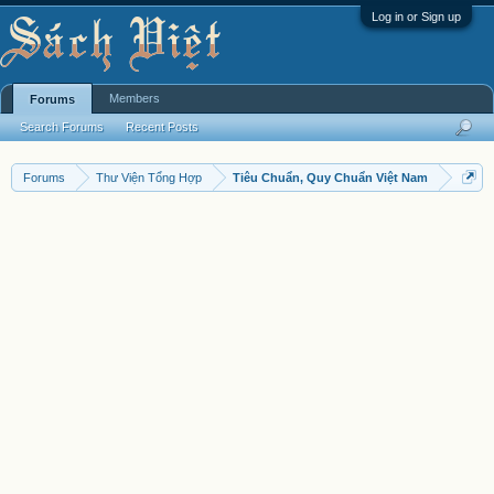
Log in or Sign up
Members
Forums
Search Forums
Recent Posts
Forums
Thư Viện Tổng Hợp
Tiêu Chuẩn, Quy Chuẩn Việt Nam