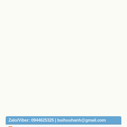
Zalo/Viber: 0944625325 | buihuuhanh@gmail.com