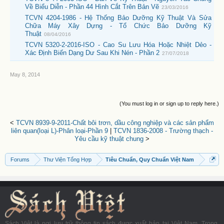
Về Biểu Diễn - Phần 44 Hình Cắt Trên Bản Vẽ
23/03/2016
TCVN 4204-1986 - Hệ Thống Bảo Dưỡng Kỹ Thuật Và Sửa
Chữa Máy Xây Dựng - Tổ Chức Bảo Dưỡng Kỹ
Thuật
08/04/2016
TCVN 5320-2-2016-ISO - Cao Su Lưu Hóa Hoặc Nhiệt Dẻo -
Xác Định Biến Dạng Dư Sau Khi Nén - Phần 2
27/07/2018
May 8, 2014
(You must log in or sign up to reply here.)
<
TCVN 8939-9-2011-Chất bôi trơn, dầu công nghiệp và các sản phẩm
liên quan(loại L)-Phân loại-Phần 9
|
TCVN 1836-2008 - Trường thạch -
Yêu cầu kỹ thuật chung
>
Forums
Thư Viện Tổng Hợp
Tiêu Chuẩn, Quy Chuẩn Việt Nam
Sách Việt là nơi lưu trữ thông tin sách được xuất bản tại Việt Nam. Trong