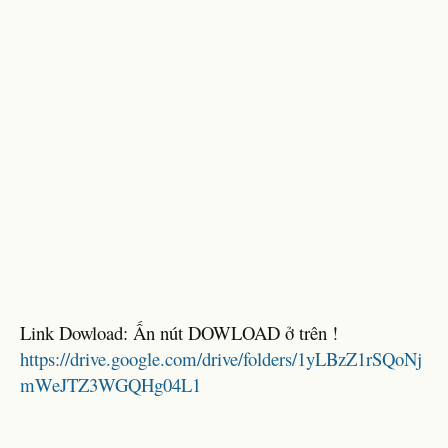
Link Dowload: Ấn nút DOWLOAD ở trên !
https://drive.google.com/drive/folders/1yLBzZ1rSQoNj
mWeJTZ3WGQHg04L1