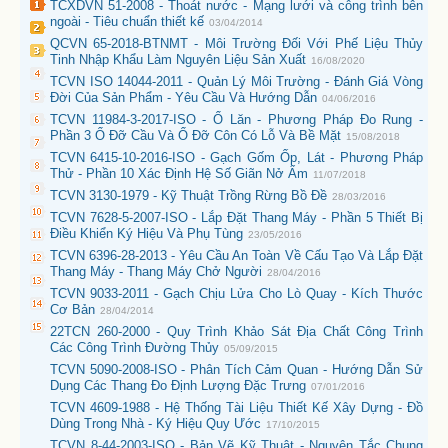
TCXDVN 51-2008 - Thoát nước - Mạng lưới và công trình bên
ngoài - Tiêu chuẩn thiết kế
03/04/2014
QCVN 65-2018-BTNMT - Môi Trường Đối Với Phế Liệu Thủy
Tinh Nhập Khẩu Làm Nguyên Liệu Sản Xuất
16/08/2020
TCVN ISO 14044-2011 - Quản Lý Môi Trường - Đánh Giá Vòng
Đời Của Sản Phẩm - Yêu Cầu Và Hướng Dẫn
04/06/2016
TCVN 11984-3-2017-ISO - Ổ Lăn - Phương Pháp Đo Rung -
Phần 3 Ổ Đỡ Cầu Và Ổ Đỡ Côn Có Lỗ Và Bề Mặt
15/08/2018
TCVN 6415-10-2016-ISO - Gạch Gốm Ốp, Lát - Phương Pháp
Thử - Phần 10 Xác Định Hệ Số Giãn Nở Ẩm
11/07/2018
TCVN 3130-1979 - Kỹ Thuật Trồng Rừng Bồ Đề
28/03/2016
TCVN 7628-5-2007-ISO - Lắp Đặt Thang Máy - Phần 5 Thiết Bị
Điều Khiển Ký Hiệu Và Phụ Tùng
23/05/2016
TCVN 6396-28-2013 - Yêu Cầu An Toàn Về Cấu Tạo Và Lắp Đặt
Thang Máy - Thang Máy Chở Người
28/04/2016
TCVN 9033-2011 - Gạch Chịu Lửa Cho Lò Quay - Kích Thước
Cơ Bản
28/04/2014
22TCN 260-2000 - Quy Trình Khảo Sát Địa Chất Công Trình
Các Công Trình Đường Thủy
05/09/2015
TCVN 5090-2008-ISO - Phân Tích Cảm Quan - Hướng Dẫn Sử
Dụng Các Thang Đo Định Lượng Đặc Trưng
07/01/2016
TCVN 4609-1988 - Hệ Thống Tài Liệu Thiết Kế Xây Dựng - Đồ
Dùng Trong Nhà - Ký Hiệu Quy Ước
17/10/2015
TCVN 8-44-2003-ISO - Bản Vẽ Kỹ Thuật - Nguyên Tắc Chung