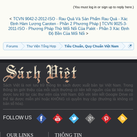
(You must log in or sign up to reply here.)
<
TCVN 9042-2-2012-ISO - Rau Quả Và Sản Phẩm Rau Quả - Xác
Định Hàm Lượng Caroten - Phần 2 Phương Pháp
|
TCVN 9025-3-
2011-ISO - Phương Pháp Thử Mối Nối Của Palét - Phần 3 Xác Định
Độ Bền Của Mối Nối
>
Forums
Thư Viện Tổng Hợp
Tiêu Chuẩn, Quy Chuẩn Việt Nam
Sách Việt là nơi lưu trữ thông tin sách được xuất bản tại Việt Nam. Trong
thông tin giới thiệu của mỗi sách thường có liên kết nguồn của tài liệu đang
được lưu trữ tại các thư viện của Việt Nam. Đối với liên kết Google Drive có
thể tải được miễn phí hoặc KHÔNG có quyền truy cập (thường là không có
bản số hóa).
FOLLOW US
OUR LINKS
THÔNG TIN