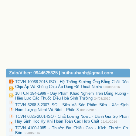
Zalo/Viber: 0944625325 | buihuuhanh@gmail.com
TCVN 10966-2015-ISO - Hệ Thống Đường Ống Bằng Chất Dẻo
Chịu Áp Và Không Chịu Áp Dùng Để Thoát Nước
06/08/2016
10 TCN 394-1999 - Quy Phạm Khảo Nghiệm Trên Đồng Ruộng -
Hiệu Lực Các Thuốc Điều Hoà Sinh Trưởng
24/08/2015
TCVN 6268-3-2007-ISO - Sữa Và Sản Phẩm Sữa - Xác Định
Hàm Lượng Nitrat Và Nitrit - Phần 3
08/06/2016
TCVN 6825-2001-ISO - Chất Lượng Nước - Đánh Giá Sự Phân
Hủy Sinh Học Kỵ Khí Hoàn Toàn Các Hợp Chất
22/01/2016
TCVN 4100-1985 - Thước Đo Chiều Cao - Kích Thước Cơ
Bản
06/08/2016