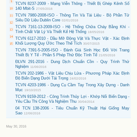
TCVN 8237-2009 - Mạng Viễn Thông - Thiết Bị Ghép Kênh Số
140 Mbit-S
27/05/2016
TCVN 7980-2008-ISO - Thông Tin Và Tài Liệu - Bộ Phần Tử
Siêu Dữ Liệu Dublin Core
02/01/2016
TCVN 7161-13-2009-ISO - Hệ Thống Chữa Cháy Bằng Khí -
Tính Chất Vật Lý Và Thiết Kế Hệ Thống
18/05/2016
TCVN 6117-2010 - Dầu Mỡ Động Vật Và Thực Vật - Xác Định
Khối Lượng Quy Ứớc Theo Thể Tích
30/07/2015
TCVN 7391-5-2005-ISO - Đánh Giá Sinh Học Đối Với Trang
Thiết Bị Y Tế - Phần 5 Phép Thử Độc Tính Tế
21/05/2016
ĐLVN 291-2016 - Dung Dịch Chuẩn Cồn - Quy Trình Thử
Nghiệm
11/06/2016
TCVN 202-1986 - Vật Liệu Chịu Lửa - Phương Pháp Xác Định
Độ Biến Dạng Dưới Tải Trọng
24/02/2016
TCVN 4203-1986 - Dụng Cụ Cầm Tay Trong Xây Dựng - Danh
Mục
19/10/2015
TCVN 9159-2012 - Công Trình Thủy Lợi - Khớp Nối Biến Dạng -
Yêu Cầu Thi Công Và Nghiệm Thu
30/04/2014
04 TCN 138-2006 - Tiêu Chuẩn Kỹ Thuật Hại Giống Mạy
Sao
12/06/2016
May 30, 2016