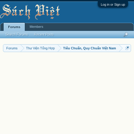
Log in or Sign up
Members
Forums
Search Forums
Recent Posts
Forums
Thư Viện Tổng Hợp
Tiêu Chuẩn, Quy Chuẩn Việt Nam