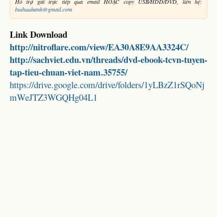
Hỗ trợ gửi trực tiếp qua email HOẶC copy USB/HDD/DVD, liên hệ:
buihuuhanh@gmail.com
Link Download
http://nitroflare.com/view/EA30A8E9AA3324C/
http://sachviet.edu.vn/threads/dvd-ebook-tcvn-tuyen-
tap-tieu-chuan-viet-nam.35755/
https://drive.google.com/drive/folders/1yLBzZ1rSQoNj
mWeJTZ3WGQHg04L1