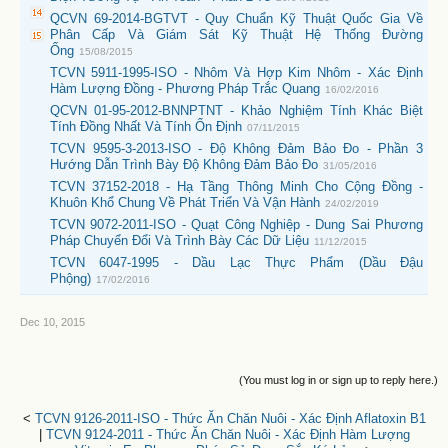
QCVN 69-2014-BGTVT - Quy Chuẩn Kỹ Thuật Quốc Gia Về
Phân Cấp Và Giám Sát Kỹ Thuật Hệ Thống Đường
Ống
15/08/2015
TCVN 5911-1995-ISO - Nhôm Và Hợp Kim Nhôm - Xác Định
Hàm Lượng Đồng - Phương Pháp Trắc Quang
16/02/2016
QCVN 01-95-2012-BNNPTNT - Khảo Nghiệm Tính Khác Biệt
Tính Đồng Nhất Và Tính Ổn Định
07/11/2015
TCVN 9595-3-2013-ISO - Độ Không Đảm Bảo Đo - Phần 3
Hướng Dẫn Trình Bày Độ Không Đảm Bảo Đo
31/05/2016
TCVN 37152-2018 - Hạ Tầng Thông Minh Cho Cộng Đồng -
Khuôn Khổ Chung Về Phát Triển Và Vận Hành
24/02/2019
TCVN 9072-2011-ISO - Quạt Công Nghiệp - Dung Sai Phương
Pháp Chuyển Đổi Và Trình Bày Các Dữ Liệu
11/12/2015
TCVN 6047-1995 - Dầu Lạc Thực Phẩm (Dầu Đậu
Phộng)
17/02/2016
Dec 10, 2015
(You must log in or sign up to reply here.)
<
TCVN 9126-2011-ISO - Thức Ăn Chăn Nuôi - Xác Định Aflatoxin B1
|
TCVN 9124-2011 - Thức Ăn Chăn Nuôi - Xác Định Hàm Lượng