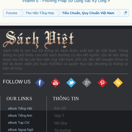
Vitamin E - Phương Pháp Sử Dụng Sắc Ký Lỏng
>
Forums
Thư Viện Tổng Hợp
Tiêu Chuẩn, Quy Chuẩn Việt Nam
Sách Việt là nơi lưu trữ thông tin sách được xuất bản tại Việt Nam. Trong
thông tin giới thiệu của mỗi sách thường có liên kết nguồn của tài liệu đang
được lưu trữ tại các thư viện của Việt Nam. Đối với liên kết Google Drive có
thể tải được miễn phí hoặc KHÔNG có quyền truy cập (thường là không có
bản số hóa).
FOLLOW US
OUR LINKS
THÔNG TIN
Bản Đồ
eBook Tiếng Việt
eBook Tiếng Anh
Góp Ý
eBook Tạp Chí
Nội Quy
eBook Ngoại Ngữ
Thị trường