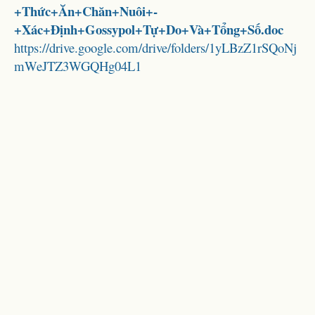
+Thức+Ăn+Chăn+Nuôi+-
+Xác+Định+Gossypol+Tự+Do+Và+Tổng+Số.doc
https://drive.google.com/drive/folders/1yLBzZ1rSQoNj
mWeJTZ3WGQHg04L1