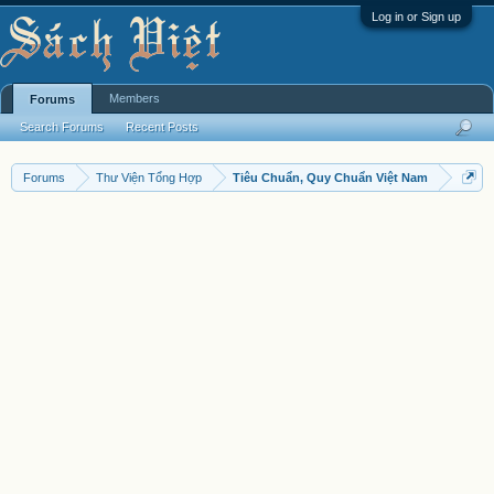
Log in or Sign up
Members
Forums
Search Forums
Recent Posts
Forums
Thư Viện Tổng Hợp
Tiêu Chuẩn, Quy Chuẩn Việt Nam