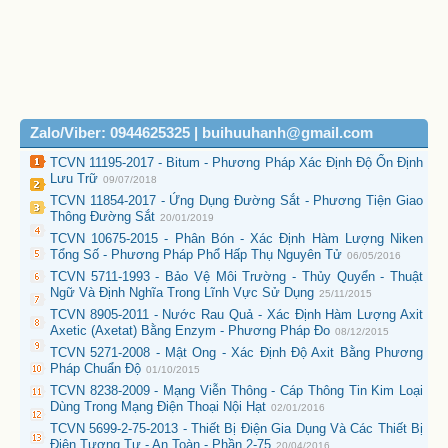
Zalo/Viber: 0944625325 | buihuuhanh@gmail.com
TCVN 11195-2017 - Bitum - Phương Pháp Xác Định Độ Ổn Định
Lưu Trữ
09/07/2018
TCVN 11854-2017 - Ứng Dụng Đường Sắt - Phương Tiện Giao
Thông Đường Sắt
20/01/2019
TCVN 10675-2015 - Phân Bón - Xác Định Hàm Lượng Niken
Tổng Số - Phương Pháp Phổ Hấp Thụ Nguyên Tử
06/05/2016
TCVN 5711-1993 - Bảo Vệ Môi Trường - Thủy Quyển - Thuật
Ngữ Và Định Nghĩa Trong Lĩnh Vực Sử Dụng
25/11/2015
TCVN 8905-2011 - Nước Rau Quả - Xác Định Hàm Lượng Axit
Axetic (Axetat) Bằng Enzym - Phương Pháp Đo
08/12/2015
TCVN 5271-2008 - Mật Ong - Xác Định Độ Axit Bằng Phương
Pháp Chuẩn Độ
01/10/2015
TCVN 8238-2009 - Mạng Viễn Thông - Cáp Thông Tin Kim Loại
Dùng Trong Mạng Điện Thoại Nội Hạt
02/01/2016
TCVN 5699-2-75-2013 - Thiết Bị Điện Gia Dụng Và Các Thiết Bị
Điện Tương Tự - An Toàn - Phần 2-75
20/04/2016