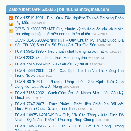
Zalo/Viber: 0944625325 | buihuuhanh@gmail.com
TCVN 5519-1991 - Bia - Quy Tắc Nghiệm Thu Và Phương Pháp
Lấy Mẫu
25/11/2015
QCVN 01:2008/BTNMT Quy chuẩn kỹ thuật quốc gia về nước
thải công nghiệp chế biến cao su thiên nhiên
05/02/2014
QCVN 01-05-2009-BNNPTNT - Quy Chuẩn Kỹ Thuật Quốc Gia
Yêu Cầu Vệ Sinh Cơ Sở Đóng Gói Thịt Gia Súc
14/09/2015
TCVN 5942-1995 - Tiêu chuẩn chất lượng nước mặt
03/02/2014
TCVN 2298-78 - Thuốc thử - Axit clohydric
21/05/2014
TCVN 2747-1993-Pin R20-Yêu cầu kỹ thuật
14/05/2014
TCVN 5084-2008 - Chè - Xác Định Tro Tan Và Tro không Tan
Trong Nước
02/10/2015
TCVN 8875-2012 - Phương Pháp Thử - Xác Định Thời Gian
Đông Kết Của Vữa Xi Măng
26/07/2015
TCVN 7133-2002 - Gạch Gốm Ốp Lát Nhóm Bllb - Yêu Cầu Kỹ
Thuật
15/10/2015
TCVN 7747-2007 - Thực Phẩm - Phát Hiện Chiếu Xạ Đối Với
Thực Phẩm Chứa Đường Tinh Thể
24/05/2016
TCVN 10975-1-2015-ISO - Giấy Và Các Tông - Xác Định Độ
Nhám, Độ Nhẵn - Phần 1 Phương Pháp Chung
06/08/2016
TCVN 1492-1985 - Ổ Lăn - Ổ Bi Đỡ Có Vòng Trong
Rộng