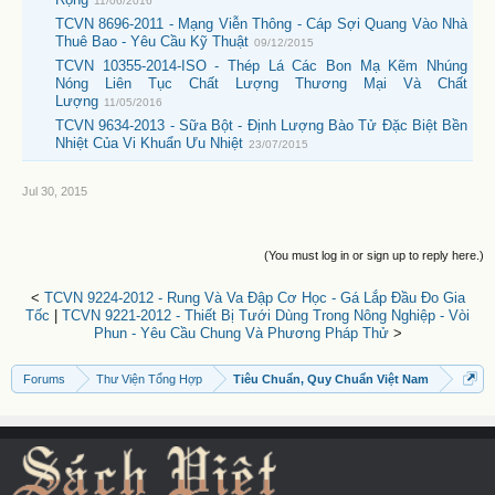
11/06/2016
TCVN 8696-2011 - Mạng Viễn Thông - Cáp Sợi Quang Vào Nhà
Thuê Bao - Yêu Cầu Kỹ Thuật
09/12/2015
TCVN 10355-2014-ISO - Thép Lá Các Bon Mạ Kẽm Nhúng
Nóng Liên Tục Chất Lượng Thương Mại Và Chất
Lượng
11/05/2016
TCVN 9634-2013 - Sữa Bột - Định Lượng Bào Tử Đặc Biệt Bền
Nhiệt Của Vi Khuẩn Ưu Nhiệt
23/07/2015
Jul 30, 2015
(You must log in or sign up to reply here.)
<
TCVN 9224-2012 - Rung Và Va Đập Cơ Học - Gá Lắp Đầu Đo Gia
Tốc
|
TCVN 9221-2012 - Thiết Bị Tưới Dùng Trong Nông Nghiệp - Vòi
Phun - Yêu Cầu Chung Và Phương Pháp Thử
>
Forums
Thư Viện Tổng Hợp
Tiêu Chuẩn, Quy Chuẩn Việt Nam