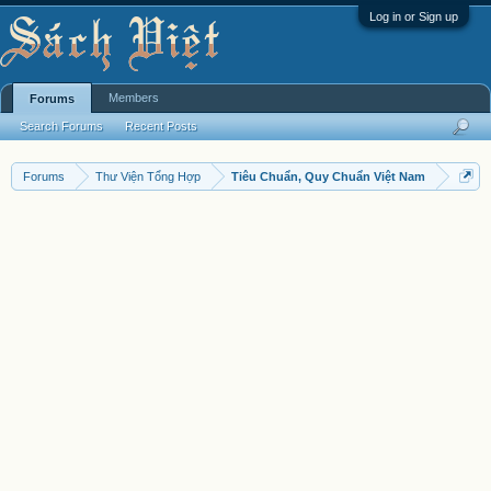
Log in or Sign up
Members
Forums
Search Forums
Recent Posts
Forums
Thư Viện Tổng Hợp
Tiêu Chuẩn, Quy Chuẩn Việt Nam