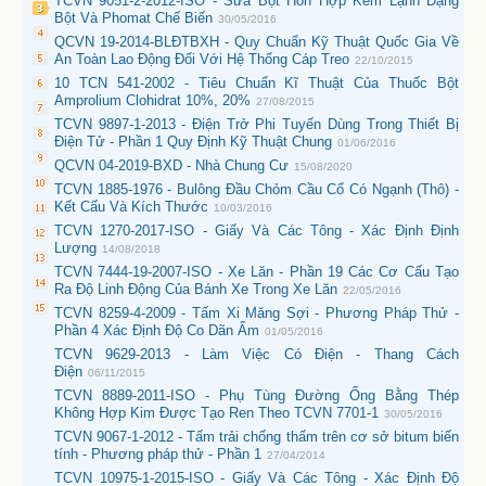
TCVN 9051-2-2012-ISO - Sữa Bột Hỗn Hợp Kem Lạnh Dạng
Bột Và Phomat Chế Biến
30/05/2016
QCVN 19-2014-BLĐTBXH - Quy Chuẩn Kỹ Thuật Quốc Gia Về
An Toàn Lao Động Đối Với Hệ Thống Cáp Treo
22/10/2015
10 TCN 541-2002 - Tiêu Chuẩn Kĩ Thuật Của Thuốc Bột
Amprolium Clohidrat 10%, 20%
27/08/2015
TCVN 9897-1-2013 - Điện Trở Phi Tuyến Dùng Trong Thiết Bị
Điện Tử - Phần 1 Quy Định Kỹ Thuật Chung
01/06/2016
QCVN 04-2019-BXD - Nhà Chung Cư
15/08/2020
TCVN 1885-1976 - Bulông Đầu Chỏm Cầu Cổ Có Ngạnh (Thô) -
Kết Cấu Và Kích Thước
10/03/2016
TCVN 1270-2017-ISO - Giấy Và Các Tông - Xác Định Định
Lượng
14/08/2018
TCVN 7444-19-2007-ISO - Xe Lăn - Phần 19 Các Cơ Cấu Tạo
Ra Độ Linh Động Của Bánh Xe Trong Xe Lăn
22/05/2016
TCVN 8259-4-2009 - Tấm Xi Măng Sợi - Phương Pháp Thử -
Phần 4 Xác Định Độ Co Dãn Ẩm
01/05/2016
TCVN 9629-2013 - Làm Việc Có Điện - Thang Cách
Điện
06/11/2015
TCVN 8889-2011-ISO - Phụ Tùng Đường Ống Bằng Thép
Không Hợp Kim Được Tạo Ren Theo TCVN 7701-1
30/05/2016
TCVN 9067-1-2012 - Tấm trải chống thấm trên cơ sở bitum biến
tính - Phương pháp thử - Phần 1
27/04/2014
TCVN 10975-1-2015-ISO - Giấy Và Các Tông - Xác Định Độ