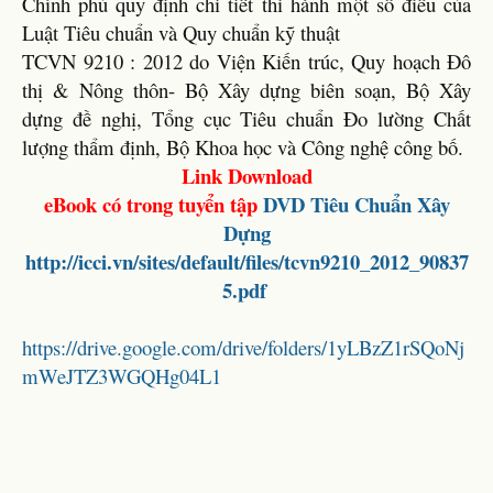
Chính phủ quy định chi tiết thi hành một số điều của
Luật Tiêu chuẩn và Quy chuẩn kỹ thuật
TCVN 9210 : 2012 do Viện Kiến trúc, Quy hoạch Đô
thị & Nông thôn- Bộ Xây dựng biên soạn, Bộ Xây
dựng đề nghị, Tổng cục Tiêu chuẩn Đo lường Chất
lượng thẩm định, Bộ Khoa học và Công nghệ công bố.
Link Download
eBook có trong tuyển tập
DVD
Tiêu Chuẩn Xây
Dựng
http://icci.vn/sites/default/files/tcvn9210_2012_90837
5.pdf
https://drive.google.com/drive/folders/1yLBzZ1rSQoNj
mWeJTZ3WGQHg04L1