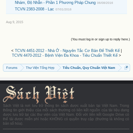
Nhám, Độ Nhẵn - Phần 1 Phương Pháp Chung
06/08/2016
TCVN 2383-2008 - Lạc
07/01/2016
Aug 9, 2015
(You must log in or sign up to reply here.)
<
TCVN 4451-2012 - Nhà Ở - Nguyên Tắc Cơ Bản Để Thiết Kế
|
TCVN 4470-2012 - Bệnh Viện Đa Khoa - Tiêu Chuẩn Thiết Kế
>
Forums
Thư Viện Tổng Hợp
Tiêu Chuẩn, Quy Chuẩn Việt Nam
Sách Việt là nơi lưu trữ thông tin sách được xuất bản tại Việt Nam. Trong
thông tin giới thiệu của mỗi sách thường có liên kết nguồn của tài liệu đang
được lưu trữ tại các thư viện của Việt Nam. Đối với liên kết Google Drive có
thể tải được miễn phí hoặc KHÔNG có quyền truy cập (thường là không có
bản số hóa).