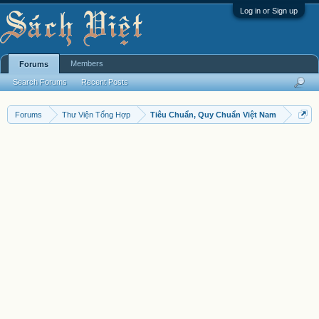
Log in or Sign up
Members
Forums
Search Forums
Recent Posts
Forums
Thư Viện Tổng Hợp
Tiêu Chuẩn, Quy Chuẩn Việt Nam