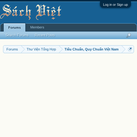
Log in or Sign up
Members
Forums
Search Forums
Recent Posts
Forums
Thư Viện Tổng Hợp
Tiêu Chuẩn, Quy Chuẩn Việt Nam