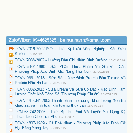
Zalo/Viber: 0944625325 | buihuuhanh@gmail.com
TCVN 7019-2002-ISO - Thiết Bị Tưới Nông Nghiệp - Đầu Điều
Khiển
19/01/2016
TCVN 7088-2002 - Hướng Dẫn Ghi Nhãn Dinh Dưỡng
19/01/2016
TCVN 5104-1990 - Sản Phẩm Thực Phẩm Và Gia Vị - Các
Phương Pháp Xác Định Khả Năng Thử Nếm
21/09/2015
TCVN 9661-2013 - Sữa Bột - Xác Định Protein Đậu Tương Và
Protein Đậu Hà Lan
23/07/2015
TCVN 8082-2013 - Sữa Cream Và Sữa Cô Đặc - Xác Định Hàm
Lượng Chất Khô Tổng Số (Phương Pháp Chuẩn)
28/07/2015
TCVN 14TCN4-2003-Thành phần, nội dung, khối lượng điều tra
khảo sát và tính toán khí tượng thủy văn
11/04/2014
TCN 68-242-2006 - Thiết Bị Thu Phát Vô Tuyến Sử Dụng Kỹ
Thuật Điều Chế Trải Phổ
10/11/2015
TCVN 4807-1989 - Cà Phê Nhân - Phương Pháp Xác Định Cỡ
Hạt Bằng Sàng Tay
03/10/2015