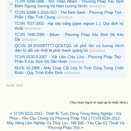
TCVN 4299-1986 - Khí Thiên Nhiên - Phương Pháp Xác Định
Điểm Ngưng Sương Và Hàm Lượng Nước
09/04/2016
TCVN 11688-1-2016-ISO - Thẻ Định Danh - Phương Pháp Thử -
Phần 1 Đặc Tính Chung
16/07/2018
TCVN 7037:2002 - Hạt tiêu trắng (piper nigrum L.). Quy định kỹ
thuật
04/03/2014
TCVN 7496-2005 - Bitum - Phương Pháp Xác Định Độ Kéo
Dài
16/01/2016
QCVN 29:2010/BTTTT-QCKTQG về phổ tần và tương thích
điện từ đối với thiết bị phát thanh quảng bá
20/03/2014
TCVN 6530-9-2007 - Vật Liệu Chịu Lửa - Phương Pháp Thử -
Phần 9 Xác Định Độ Dẫn Nhiệt
08/06/2016
ĐLVN 42-1999 - Máy Chụp Cắt Lớp Vi Tính Dùng Trong Chẩn
Đoán - Quy Trình Kiểm Định
10/10/2015
Jul 30, 2015
(You must log in or sign up to reply here.)
<
TCVN 9221-2012 - Thiết Bị Tưới Dùng Trong Nông Nghiệp - Vòi
Phun - Yêu Cầu Chung Và Phương Pháp Thử
|
TCVN 9226-2012 -
Máy Nông Lâm Nghiệp Và Thủy Lợi - Nối Đất - Yêu Cầu Kỹ Thuật Và
Phương Pháp Thử
>