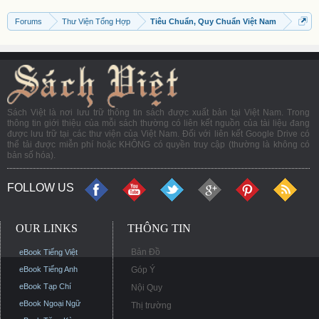
Forums
Thư Viện Tổng Hợp
Tiêu Chuẩn, Quy Chuẩn Việt Nam
Sách Việt là nơi lưu trữ thông tin sách được xuất bản tại Việt Nam. Trong
thông tin giới thiệu của mỗi sách thường có liên kết nguồn của tài liệu đang
được lưu trữ tại các thư viện của Việt Nam. Đối với liên kết Google Drive có
thể tải được miễn phí hoặc KHÔNG có quyền truy cập (thường là không có
bản số hóa).
FOLLOW US
OUR LINKS
THÔNG TIN
Bản Đồ
eBook Tiếng Việt
eBook Tiếng Anh
Góp Ý
eBook Tạp Chí
Nội Quy
eBook Ngoại Ngữ
Thị trường