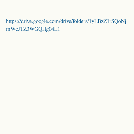
https://drive.google.com/drive/folders/1yLBzZ1rSQoNj
mWeJTZ3WGQHg04L1