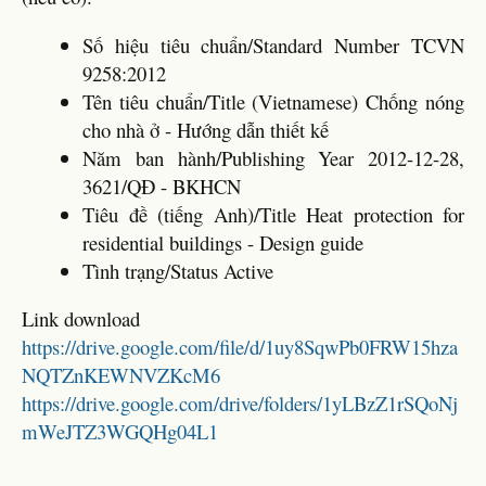
Số hiệu tiêu chuẩn/Standard Number TCVN
9258:2012
Tên tiêu chuẩn/Title (Vietnamese) Chống nóng
cho nhà ở - Hướng dẫn thiết kế
Năm ban hành/Publishing Year 2012-12-28,
3621/QĐ - BKHCN
Tiêu đề (tiếng Anh)/Title Heat protection for
residential buildings - Design guide
Tình trạng/Status Active
Link download
https://drive.google.com/file/d/1uy8SqwPb0FRW15hza
NQTZnKEWNVZKcM6
https://drive.google.com/drive/folders/1yLBzZ1rSQoNj
mWeJTZ3WGQHg04L1