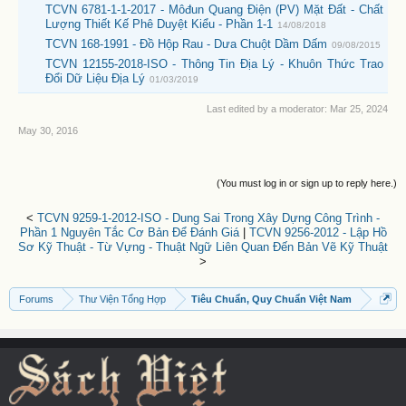
TCVN 6781-1-1-2017 - Môđun Quang Điện (PV) Mặt Đất - Chất
Lượng Thiết Kế Phê Duyệt Kiểu - Phần 1-1
14/08/2018
TCVN 168-1991 - Đồ Hộp Rau - Dưa Chuột Dầm Dấm
09/08/2015
TCVN 12155-2018-ISO - Thông Tin Địa Lý - Khuôn Thức Trao
Đổi Dữ Liệu Địa Lý
01/03/2019
Last edited by a moderator:
Mar 25, 2024
May 30, 2016
(You must log in or sign up to reply here.)
<
TCVN 9259-1-2012-ISO - Dung Sai Trong Xây Dựng Công Trình -
Phần 1 Nguyên Tắc Cơ Bản Để Đánh Giá
|
TCVN 9256-2012 - Lập Hồ
Sơ Kỹ Thuật - Từ Vựng - Thuật Ngữ Liên Quan Đến Bản Vẽ Kỹ Thuật
>
Forums
Thư Viện Tổng Hợp
Tiêu Chuẩn, Quy Chuẩn Việt Nam