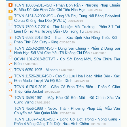
TCVN 10683-2015-ISO - Phân Bón Rắn - Phương Pháp Chuẩn
Bị Mẫu Để Xác Định Các Chỉ Tiêu Hóa Học
06/05/2016
TCVN 6151-3-2002-ISO - Ống Và Phụ Tùng Nối Bằng Polyvinyl
Clorua Không Hóa Dẻo (PVC-U)
20/01/2016
TCVN 7699-3-7-2014 - Thử Nghiệm Môi Trường - Phần 3-7 Tài
Liệu Hỗ Trợ Và Hướng Dẫn - Đo Trong Tủ
13/05/2016
TCVN 6932-2018-ISO - Than - Xác Định Khả Năng Thiêu Kết -
Phép Thử Cốc Gray - King
02/08/2020
TCVN 2263-2-2007-ISO - Dung Sai Chung - Phần 2 Dung Sai
Hình Học Đối Với Các Yếu Tố Không Chỉ Dẫn
17/03/2016
QCVN 101-2018-BGTVT - Cơ Sở Đóng Mới, Sửa Chữa Tàu
Biển
15/08/2020
TCVN 6050-1995 - Minarin
17/02/2016
TCVN 11526-2016-ISO - Cao Su Lưu Hóa Hoặc Nhiệt Dẻo - Xác
Định Modul Trượt Và Độ Bám Dính
24/07/2018
TCVN 6170-9-2019 - Giàn Cố Định Trên Biển - Phần 9 Giàn
Thép Kiểu Jacket
10/08/2020
TCVN 3598-1981 - Máy Bào Gỗ Bốn Mặt - Độ Chính Xác Và
Cứng Vững
27/07/2016
TCVN 4556-1988 - Nước Thải - Phương Pháp Lấy Mẫu Vận
Chuyển Và Bảo Quản Mẫu
12/04/2016
TCVN 11637-4-2016-ISO - Động Cơ Đốt Trong - Vòng Găng -
Phần 4 Vòng Găng Tiết Diện Nửa Hình Chêm
13/07/2018