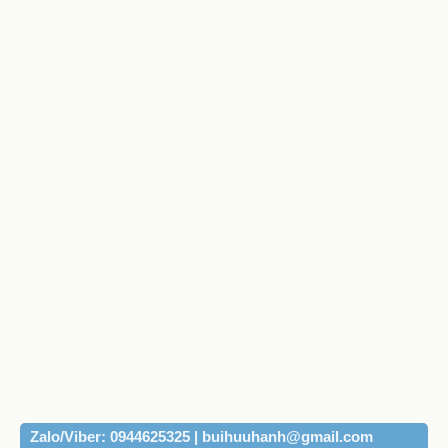
Zalo/Viber: 0944625325 | buihuuhanh@gmail.com