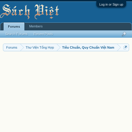
Log in or Sign up
Members
Forums
Search Forums
Recent Posts
Forums
Thư Viện Tổng Hợp
Tiêu Chuẩn, Quy Chuẩn Việt Nam