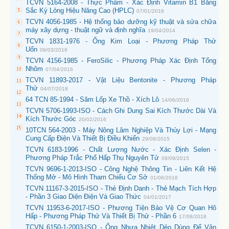
TCVN 5164-2008 - Thực Phẩm - Xác Định Vitamin B1 Bằng
Sắc Ký Lỏng Hiệu Năng Cao (HPLC)
07/01/2016
TCVN 4056-1985 - Hệ thống bảo dưỡng kỹ thuật và sửa chữa
máy xây dựng - thuật ngữ và định nghĩa
19/04/2014
TCVN 1831-1976 - Ống Kim Loại - Phương Pháp Thử
Uốn
09/03/2016
TCVN 4156-1985 - FeroSilic - Phương Pháp Xác Định Tổng
Nhôm
07/04/2016
TCVN 11893-2017 - Vật Liệu Bentonite - Phương Pháp
Thử
04/07/2018
64 TCN 85-1994 - Săm Lốp Xe Thồ - Xích Lô
14/06/2016
TCVN 5706-1993-ISO - Cách Ghi Dung Sai Kích Thước Dài Và
Kích Thước Góc
20/02/2016
10TCN 564-2003 - Máy Nông Lâm Nghiệp Và Thủy Lợi - Mạng
Cung Cấp Điện Và Thiết Bị Điều Khiển
29/08/2015
TCVN 6183-1996 - Chất Lượng Nước - Xác Định Selen -
Phương Pháp Trắc Phổ Hấp Thụ Nguyên Tử
09/09/2015
TCVN 9696-1-2013-ISO - Công Nghệ Thông Tin - Liên Kết Hệ
Thống Mở - Mô Hình Tham Chiếu Cơ Sở
01/06/2016
TCVN 11167-3-2015-ISO - Thẻ Định Danh - Thẻ Mạch Tích Hợp
- Phần 3 Giao Diện Điện Và Giao Thức
04/01/2017
TCVN 11953-6-2017-ISO - Phương Tiện Bảo Vệ Cơ Quan Hô
Hấp - Phương Pháp Thử Và Thiết Bị Thử - Phần 6
17/08/2018
TCVN 6150-1-2003-ISO - Ống Nhựa Nhiệt Dẻo Dùng Để Vận