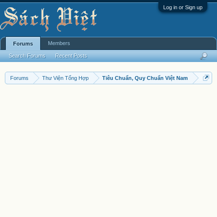
Log in or Sign up
Members
Forums
Search Forums
Recent Posts
Forums
Thư Viện Tổng Hợp
Tiêu Chuẩn, Quy Chuẩn Việt Nam