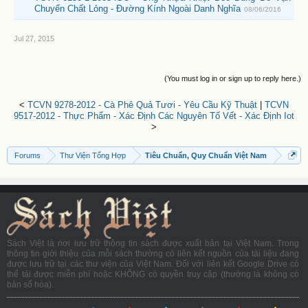
Chuyển Chất Lỏng - Đường Kính Ngoài Danh Nghĩa
08/06/2016
Jul 27, 2015
(You must log in or sign up to reply here.)
<
TCVN 9278-2012 - Cà Phê Quả Tươi - Yêu Cầu Kỹ Thuật
|
TCVN
9517-2012 - Thực Phẩm - Xác Định Các Nguyên Tố Vết - Xác Định Iot
>
Forums
Thư Viện Tổng Hợp
Tiêu Chuẩn, Quy Chuẩn Việt Nam
Sách Việt là nơi lưu trữ thông tin sách được xuất bản tại Việt Nam. Trong
thông tin giới thiệu của mỗi sách thường có liên kết nguồn của tài liệu đang
được lưu trữ tại các thư viện của Việt Nam. Đối với liên kết Google Drive có
thể tải được miễn phí hoặc KHÔNG có quyền truy cập (thường là không có
bản số hóa).