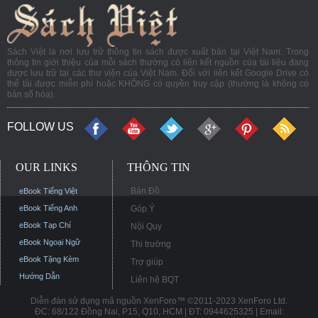
Sách Việt là nơi lưu trữ thông tin sách được xuất bản tại Việt Nam. Trong
thông tin giới thiệu của mỗi sách thường có liên kết nguồn của tài liệu đang
được lưu trữ tại các thư viện của Việt Nam. Đối với liên kết Google Drive có
thể tải được miễn phí hoặc KHÔNG có quyền truy cập (thường là không có
bản số hóa).
FOLLOW US
OUR LINKS
THÔNG TIN
Bản Đồ
eBook Tiếng Việt
eBook Tiếng Anh
Góp Ý
eBook Tạp Chí
Nội Quy
eBook Ngoại Ngữ
Thị trường
eBook Tặng Kèm
Trợ giúp
Hướng Dẫn
Liên hệ BQT
Diễn đàn sử dụng mã nguồn XenForo™ ©2011-2023 XenForo Ltd.
ĐC: 68/122 Đồng Nai, P15, Q10, HCM | ĐT: 0944625325 | Email: