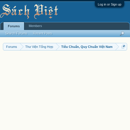
Log in or Sign up
Members
Forums
Search Forums
Recent Posts
Forums
Thư Viện Tổng Hợp
Tiêu Chuẩn, Quy Chuẩn Việt Nam