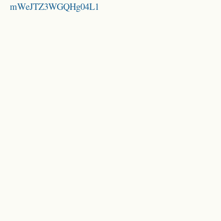
mWeJTZ3WGQHg04L1