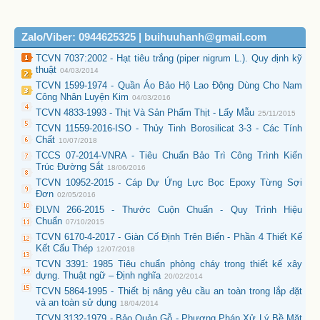
Zalo/Viber: 0944625325 | buihuuhanh@gmail.com
TCVN 7037:2002 - Hạt tiêu trắng (piper nigrum L.). Quy định kỹ
thuật
04/03/2014
TCVN 1599-1974 - Quần Áo Bảo Hộ Lao Động Dùng Cho Nam
Công Nhân Luyện Kim
04/03/2016
TCVN 4833-1993 - Thịt Và Sản Phẩm Thịt - Lấy Mẫu
25/11/2015
TCVN 11559-2016-ISO - Thủy Tinh Borosilicat 3-3 - Các Tính
Chất
10/07/2018
TCCS 07-2014-VNRA - Tiêu Chuẩn Bảo Trì Công Trình Kiến
Trúc Đường Sắt
18/06/2016
TCVN 10952-2015 - Cáp Dự Ứng Lực Bọc Epoxy Từng Sợi
Đơn
02/05/2016
ĐLVN 266-2015 - Thước Cuộn Chuẩn - Quy Trình Hiệu
Chuẩn
07/10/2015
TCVN 6170-4-2017 - Giàn Cố Định Trên Biển - Phần 4 Thiết Kế
Kết Cấu Thép
12/07/2018
TCVN 3391: 1985 Tiêu chuẩn phòng cháy trong thiết kế xây
dựng. Thuật ngữ – Định nghĩa
20/02/2014
TCVN 5864-1995 - Thiết bị nâng yêu cầu an toàn trong lắp đặt
và an toàn sử dụng
18/04/2014
TCVN 3132-1979 - Bảo Quản Gỗ - Phương Pháp Xử Lý Bề Mặt