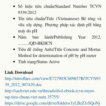
Số hiệu tiêu chuẩn/Standard Number TCVN
9339:2012
Tên tiêu chuẩn/Title (Vietnamese) Bê tông và
vữa xây dựng. Phương pháp xác định pH bằng
máy đo pH
Năm ban hành/Publishing Year 2012,
........./QĐ-BKHCN
Tiêu đề (tiếng Anh)/Title Concrete and Mortar.
Method for determination of pH by pH meter
Tình trạng/Status Active
Link Download
http://nitroflare.com/view/E727903C609857B/TCVN93
39_2012_907439.doc
http://sachviet.edu.vn/threads/dvd-ebook-tcvn-tuyen-
tap-tieu-chuan-viet-nam.35755/
https://drive.google.com/drive/folders/1yLBzZ1rSQoNj