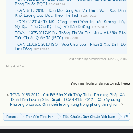
Bằng Thuốc BQG1
28/03/2016
TCVN 6117-2010 - Dầu Mỡ Động Vật Và Thực Vật - Xác Định
Khối Lượng Quy Ứớc Theo Thể Tích
30/07/2015
TCCS 02-2014-CĐTNĐ - Công Trình Chỉnh Trị Trên Đường Thủy
Nội Địa - Yêu Cầu Kỹ Thuật Về Bảo Dưỡng
17/06/2016
TCVN 11975-2017-ISO - Thông Tin Và Tư Liệu - Mã Văn Bản
Tiêu Chuẩn Quốc Tế (ISTC)
19/08/2018
TCVN 11916-1-2018-ISO - Vữa Chịu Lửa - Phần 1 Xác Định Độ
Lưu Động
28/02/2019
Last edited by a moderator:
Mar 22, 2016
May 4, 2014
(You must log in or sign up to reply here.)
<
TCVN 9183-2012 - Cát Để Sản Xuất Thủy Tinh - Phương Pháp Xác
Định Hàm Lượng Silic Dioxit
|
TCVN 4195-2012 - Đất xây dựng -
Phương pháp xác định khối lượng riêng trong phòng thí nghiệm
>
Forums
Thư Viện Tổng Hợp
Tiêu Chuẩn, Quy Chuẩn Việt Nam