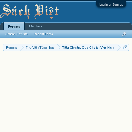
Log in or Sign up
Members
Forums
Search Forums
Recent Posts
Forums
Thư Viện Tổng Hợp
Tiêu Chuẩn, Quy Chuẩn Việt Nam