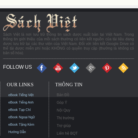
Sách Việt là nơi lưu trữ thông tin sách được xuất bản tại Việt Nam. Trong
thông tin giới thiệu của mỗi sách thường có liên kết nguồn của tài liệu đang
được lưu trữ tại các thư viện của Việt Nam. Đối với liên kết Google Drive có
thể tải được miễn phí hoặc KHÔNG có quyền truy cập (thường là không có
bản số hóa).
FOLLOW US
OUR LINKS
THÔNG TIN
Bản Đồ
eBook Tiếng Việt
eBook Tiếng Anh
Góp Ý
eBook Tạp Chí
Nội Quy
eBook Ngoại Ngữ
Thị trường
eBook Tặng Kèm
Trợ giúp
Hướng Dẫn
Liên hệ BQT