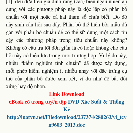
[1], đều dựa trên giả định rằng (các) biến ngẫu nhiên áp
dụng với các phương pháp này là độc lập có phân bố
chuẩn với một hoặc cả hai tham số chưa biết. Do đó
nảy sinh câu hỏi sau đây. Phân bố thể hiện bởi mẫu đủ
gần với phân bố chuẩn để có thể sử dụng một cách tin
cậy các phương pháp trong tiêu chuẩn này không?
Không có câu trả lời đơn giản là có hoặc không cho câu
hỏi này có hiệu lực trong mọi trường hợp. Vì lý do này,
nhiều “kiểm nghiệm tính chuẩn” đã được xây dựng,
mỗi phép kiểm nghiệm ít nhiều nhạy với đặc trưng cụ
thể của phân bố được xem xét; ví dụ như độ bất đối
xứng hay độ nhọn.
Link Download
eBook có trong tuyển tập
DVD Xác Suất & Thống
Kê
http://luatvn.net/Filedownload/237374/280263/vi_tcv
n9603_2013.doc