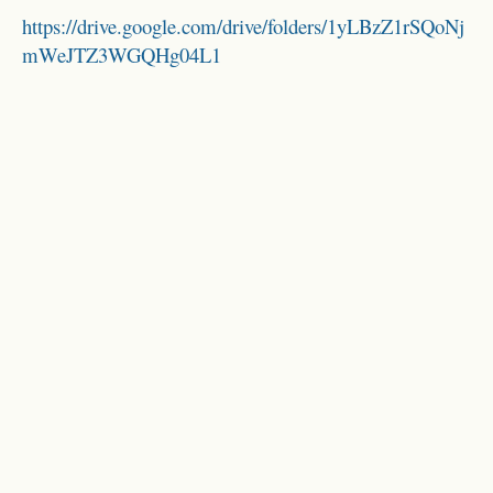
https://drive.google.com/drive/folders/1yLBzZ1rSQoNj
mWeJTZ3WGQHg04L1