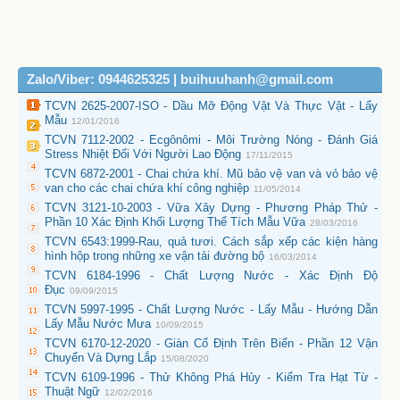
Zalo/Viber: 0944625325 | buihuuhanh@gmail.com
TCVN 2625-2007-ISO - Dầu Mỡ Động Vật Và Thực Vật - Lấy
Mẫu
12/01/2016
TCVN 7112-2002 - Ecgônômi - Môi Trường Nóng - Đánh Giá
Stress Nhiệt Đối Với Người Lao Động
17/11/2015
TCVN 6872-2001 - Chai chứa khí. Mũ bảo vệ van và vỏ bảo vệ
van cho các chai chứa khí công nghiệp
11/05/2014
TCVN 3121-10-2003 - Vữa Xây Dựng - Phương Pháp Thử -
Phần 10 Xác Định Khối Lượng Thể Tích Mẫu Vữa
28/03/2016
TCVN 6543:1999-Rau, quả tươi. Cách sắp xếp các kiện hàng
hình hộp trong những xe vận tải đường bộ
16/03/2014
TCVN 6184-1996 - Chất Lượng Nước - Xác Định Độ
Đục
09/09/2015
TCVN 5997-1995 - Chất Lượng Nước - Lấy Mẫu - Hướng Dẫn
Lấy Mẫu Nước Mưa
10/09/2015
TCVN 6170-12-2020 - Giàn Cố Định Trên Biển - Phần 12 Vận
Chuyển Và Dựng Lắp
15/08/2020
TCVN 6109-1996 - Thử Không Phá Hủy - Kiểm Tra Hạt Từ -
Thuật Ngữ
12/02/2016