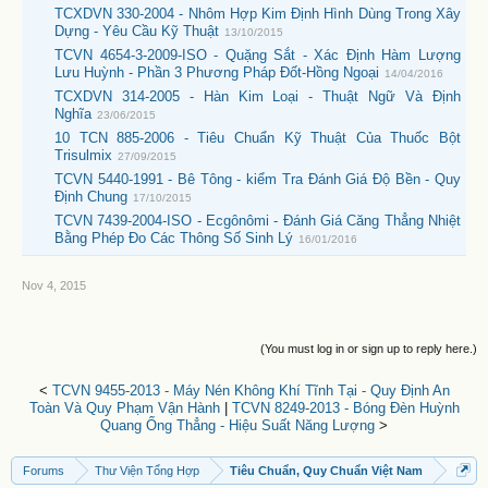
TCXDVN 330-2004 - Nhôm Hợp Kim Định Hình Dùng Trong Xây
Dựng - Yêu Cầu Kỹ Thuật
13/10/2015
TCVN 4654-3-2009-ISO - Quặng Sắt - Xác Định Hàm Lượng
Lưu Huỳnh - Phần 3 Phương Pháp Đốt-Hồng Ngoại
14/04/2016
TCXDVN 314-2005 - Hàn Kim Loại - Thuật Ngữ Và Định
Nghĩa
23/06/2015
10 TCN 885-2006 - Tiêu Chuẩn Kỹ Thuật Của Thuốc Bột
Trisulmix
27/09/2015
TCVN 5440-1991 - Bê Tông - kiểm Tra Đánh Giá Độ Bền - Quy
Định Chung
17/10/2015
TCVN 7439-2004-ISO - Ecgônômi - Đánh Giá Căng Thẳng Nhiệt
Bằng Phép Đo Các Thông Số Sinh Lý
16/01/2016
Nov 4, 2015
(You must log in or sign up to reply here.)
<
TCVN 9455-2013 - Máy Nén Không Khí Tĩnh Tại - Quy Định An
Toàn Và Quy Phạm Vận Hành
|
TCVN 8249-2013 - Bóng Đèn Huỳnh
Quang Ống Thẳng - Hiệu Suất Năng Lượng
>
Forums
Thư Viện Tổng Hợp
Tiêu Chuẩn, Quy Chuẩn Việt Nam