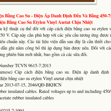
ện Bằng Cao Su - Điện Áp Danh Định Đến Và Bằng 450-7
ện Bằng Cao Su Etylen Vinyl Axetat Chịu Nhiệt
 kỹ thuật cụ thể đối với cáp cách điện bằng cao su etylen v
750 V. Cáp này cần phù hợp với các yêu cầu tương ứng được 
iêu chuẩn này. Các tài liệu viện dẫn sau đây là cần thiết ch
ện dẫn ghi năm công bố thì áp dụng bản được nêu. Đối với các
ụng phiên bản mới nhất, bao gồm cả các sửa đổi.
rd Number TCVN 9615-7:2013
tnamese) Cáp cách điện bằng cao su. Điện áp danh định
iện bằng cao su etylen Vinyl axetat chịu nhiệt
Year 2013-07-15, 2046/QĐ-BKHCN
ber insulated cables. Rated voltages up to and including 450/
acetate rubber insulated cables
60245-7:1994