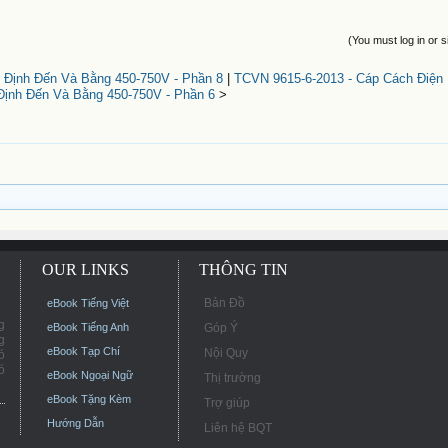
(You must log in or s
 Định Đến Và Bằng 450-750V - Phần 8
|
TCVN 9615-6-2013 - Cáp Cách Điện 
Định Đến Và Bằng 450-750V - Phần 6
>
OUR LINKS
THÔNG TIN
Bản Đồ
eBook Tiếng Việt
g
eBook Tiếng Anh
Góp Ý
g
eBook Tạp Chí
Nội Quy
ó
ó
eBook Ngoại Ngữ
Thị trường
eBook Tặng Kèm
Trợ giúp
Hướng Dẫn
Liên hệ BQT