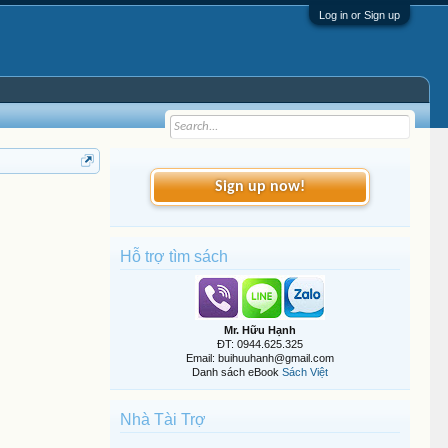
Log in or Sign up
Sign up now!
Hỗ trợ tìm sách
Mr. Hữu Hạnh
ĐT: 0944.625.325
Email: buihuuhanh@gmail.com
Danh sách eBook
Sách Việt
Nhà Tài Trợ