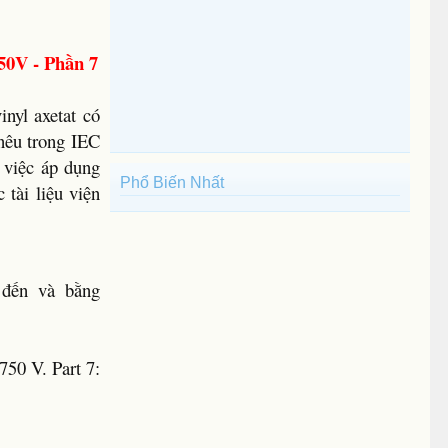
50V - Phần 7
inyl axetat có
nêu trong IEC
o việc áp dụng
Phổ Biến Nhất
 tài liệu viện
 đến và bằng
750 V. Part 7: