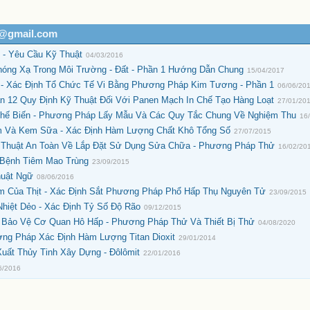
h@gmail.com
 - Yêu Cầu Kỹ Thuật
04/03/2016
hóng Xạ Trong Môi Trường - Đất - Phần 1 Hướng Dẫn Chung
15/04/2017
- Xác Định Tổ Chức Tế Vi Bằng Phương Pháp Kim Tương - Phần 1
06/06/20
n 12 Quy Định Kỹ Thuật Đối Với Panen Mạch In Chế Tạo Hàng Loạt
27/01/20
hế Biến - Phương Pháp Lấy Mẫu Và Các Quy Tắc Chung Về Nghiệm Thu
16
 Và Kem Sữa - Xác Định Hàm Lượng Chất Khô Tổng Số
27/07/2015
ỹ Thuật An Toàn Về Lắp Đặt Sử Dụng Sửa Chữa - Phương Pháp Thử
16/02/20
 Bệnh Tiêm Mao Trùng
23/09/2015
huật Ngữ
08/06/2016
ẩm Của Thịt - Xác Định Sắt Phương Pháp Phổ Hấp Thụ Nguyên Tử
23/09/2015
hiệt Dẻo - Xác Định Tỷ Số Độ Rão
09/12/2015
 Bảo Vệ Cơ Quan Hô Hấp - Phương Pháp Thử Và Thiết Bị Thử
04/08/2020
ơng Pháp Xác Định Hàm Lượng Titan Dioxit
29/01/2014
uất Thủy Tinh Xây Dựng - Đôlômit
22/01/2016
6/2016