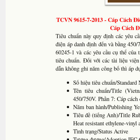
TCVN 9615-7-2013 - Cáp Cách Đi
Cáp Cách Đi
Tiêu chuẩn này quy định các yêu cầu
điện áp danh định đến và bằng 450/
60245-1 và các yêu cầu cụ thể của t
tiêu chuẩn. Đối với các tài liệu vi
dẫn không ghi năm công bố thì áp d
Số hiệu tiêu chuẩn/Standa
Tên tiêu chuẩn/Title (Vie
450/750V. Phần 7: Cáp cách đ
Năm ban hành/Publishing 
Tiêu đề (tiếng Anh)/Title Rub
Heat resistant ethylene-vinyl 
Tình trạng/Status Active
Tương đương/Adoption IEC 