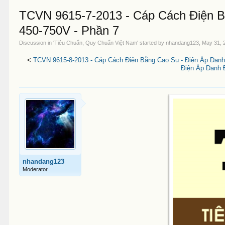
TCVN 9615-7-2013 - Cáp Cách Điện B
450-750V - Phần 7
Discussion in '
Tiêu Chuẩn, Quy Chuẩn Việt Nam
' started by
nhandang123
,
May 31, 
<
TCVN 9615-8-2013 - Cáp Cách Điện Bằng Cao Su - Điện Áp Danh
Điện Áp Danh 
nhandang123
Moderator