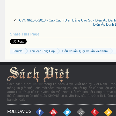
<
TCVN 9615-8-2013 - Cáp Cách Điện Bằng Cao Su - Điện Áp Danh
Điện Áp Danh 
Share This Page
Forums
Thư Viện Tổng Hợp
Tiêu Chuẩn, Quy Chuẩn Việt Nam
Sách Việt là nơi lưu trữ thông tin sách được xuất bản tại Việt Nam. Tron
thông tin giới thiệu của mỗi sách thường có liên kết nguồn của tài liệu đan
được lưu trữ tại các thư viện của Việt Nam. Đối với liên kết Google Drive c
thể tải được miễn phí hoặc KHÔNG có quyền truy cập (thường là không c
bản số hóa).
FOLLOW US