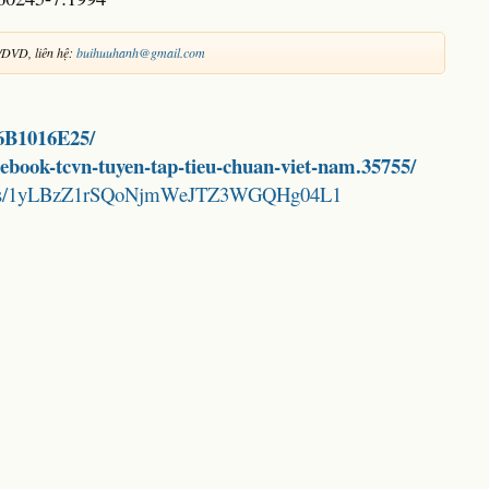
/DVD, liên hệ:
buihuuhanh@gmail.com
36B1016E25/
d-ebook-tcvn-tuyen-tap-tieu-chuan-viet-nam.35755/
folders/1yLBzZ1rSQoNjmWeJTZ3WGQHg04L1