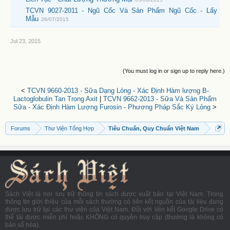
TCVN 9027-2011 - Ngũ Cốc Và Sản Phẩm Ngũ Cốc - Lấy
Mẫu
28/07/2015
Jul 23, 2015
(You must log in or sign up to reply here.)
<
TCVN 9660-2013 - Sữa Dạng Lỏng - Xác Định Hàm lượng B-
Lactoglobulin Tan Trong Axit
|
TCVN 9662-2013 - Sữa Và Sản Phẩm
Sữa - Xác Định Hàm Lượng Furosin - Phương Pháp Sắc Ký Lỏng
>
Forums
Thư Viện Tổng Hợp
Tiêu Chuẩn, Quy Chuẩn Việt Nam
Sách Việt là nơi lưu trữ thông tin sách được xuất bản tại Việt Nam. Trong
thông tin giới thiệu của mỗi sách thường có liên kết nguồn của tài liệu đang
được lưu trữ tại các thư viện của Việt Nam. Đối với liên kết Google Drive có
thể tải được miễn phí hoặc KHÔNG có quyền truy cập (thường là không có
bản số hóa).