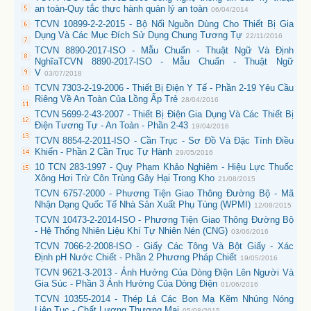
an toàn-Quy tắc thực hành quản lý an toàn
06/04/2014
TCVN 10899-2-2-2015 - Bộ Nối Nguồn Dùng Cho Thiết Bị Gia
Dụng Và Các Mục Đích Sử Dụng Chung Tương Tự
22/11/2016
TCVN 8890-2017-ISO - Mẫu Chuẩn - Thuật Ngữ Và Định
NghĩaTCVN 8890-2017-ISO - Mẫu Chuẩn - Thuật Ngữ
V
03/07/2018
TCVN 7303-2-19-2006 - Thiết Bị Điện Y Tế - Phần 2-19 Yêu Cầu
Riêng Về An Toàn Của Lồng Ấp Trẻ
28/04/2016
TCVN 5699-2-43-2007 - Thiết Bị Điện Gia Dụng Và Các Thiết Bị
Điện Tương Tự - An Toàn - Phần 2-43
19/04/2016
TCVN 8854-2-2011-ISO - Cần Trục - Sơ Đồ Và Đặc Tính Điều
Khiển - Phần 2 Cần Trục Tự Hành
29/05/2016
10 TCN 283-1997 - Quy Phạm Khảo Nghiệm - Hiệu Lực Thuốc
Xông Hơi Trừ Côn Trùng Gây Hại Trong Kho
21/08/2015
TCVN 6757-2000 - Phương Tiện Giao Thông Đường Bộ - Mã
Nhận Dạng Quốc Tế Nhà Sản Xuất Phụ Tùng (WPMI)
12/08/2015
TCVN 10473-2-2014-ISO - Phương Tiện Giao Thông Đường Bộ
- Hệ Thống Nhiên Liệu Khí Tự Nhiên Nén (CNG)
03/06/2016
TCVN 7066-2-2008-ISO - Giấy Các Tông Và Bột Giấy - Xác
Định pH Nước Chiết - Phần 2 Phương Pháp Chiết
19/05/2016
TCVN 9621-3-2013 - Ảnh Hưởng Của Dòng Điện Lên Người Và
Gia Súc - Phần 3 Ảnh Hưởng Của Dòng Điện
01/06/2016
TCVN 10355-2014 - Thép Lá Các Bon Mạ Kẽm Nhúng Nóng
Liên Tục - Chất Lượng Thương Mại
05/08/2015