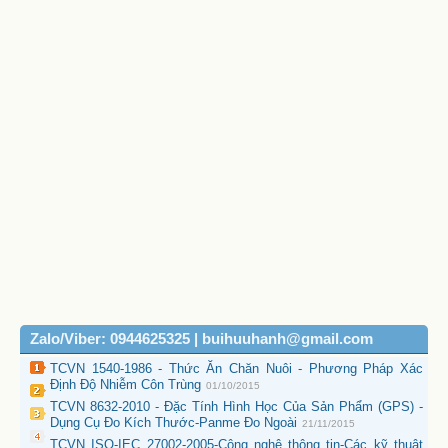
Zalo/Viber: 0944625325 | buihuuhanh@gmail.com
TCVN 1540-1986 - Thức Ăn Chăn Nuôi - Phương Pháp Xác
Định Độ Nhiễm Côn Trùng
01/10/2015
TCVN 8632-2010 - Đặc Tính Hình Học Của Sản Phẩm (GPS) -
Dụng Cụ Đo Kích Thước-Panme Đo Ngoài
21/11/2015
TCVN ISO-IEC 27002-2005-Công nghệ thông tin-Các kỹ thuật