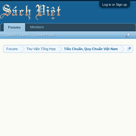
Log in or Sign up
Members
Forums
Search Forums
Recent Posts
Forums
Thư Viện Tổng Hợp
Tiêu Chuẩn, Quy Chuẩn Việt Nam