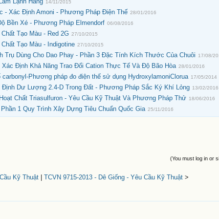
Làm Lạnh Hàng
14/11/2015
 - Xác Định Amoni - Phương Pháp Điện Thế
28/01/2016
 Độ Bền Xé - Phương Pháp Elmendorf
06/08/2016
 Chất Tạo Màu - Red 2G
27/10/2015
Chất Tạo Màu - Indigotine
27/10/2015
h Trụ Dùng Cho Dao Phay - Phần 3 Đặc Tính Kích Thước Của Chuôi
17/08/2
 Xác Định Khả Năng Trao Đổi Cation Thực Tế Và Độ Bão Hòa
28/01/2016
ố carbonyl-Phương pháp đo điện thế sử dụng HydroxylamoniClorua
17/05/2014
 Định Dư Lượng 2.4-D Trong Đất - Phương Pháp Sắc Ký Khí Lỏng
13/02/2016
oạt Chất Triasulfuron - Yêu Cầu Kỹ Thuật Và Phương Pháp Thử
18/06/2016
 Phần 1 Quy Trình Xây Dựng Tiêu Chuẩn Quốc Gia
25/11/2016
(You must log in or s
 Cầu Kỹ Thuật
|
TCVN 9715-2013 - Dê Giống - Yêu Cầu Kỹ Thuật
>