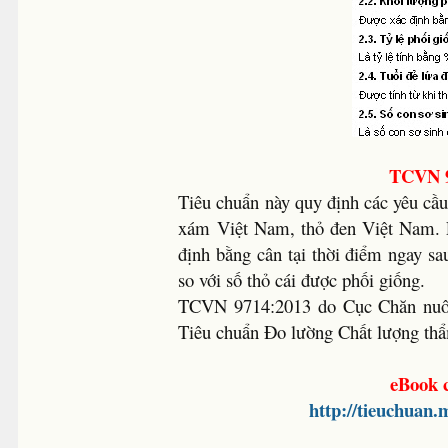
TCVN 9
Tiêu chuẩn này quy định các yêu cầu c
xám Việt Nam, thỏ đen Việt Nam. Là
định bằng cân tại thời điểm ngay sau
so với số thỏ cái được phối giống.
TCVN 9714:2013 do Cục Chăn nuôi 
Tiêu chuẩn Đo lường Chất lượng th
eBook c
http://tieuchuan