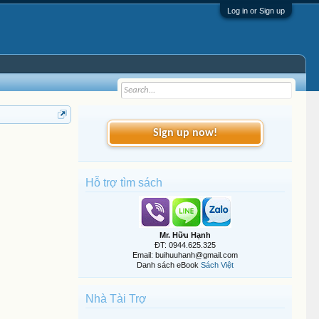
Log in or Sign up
Sign up now!
Hỗ trợ tìm sách
Mr. Hữu Hạnh
ĐT: 0944.625.325
Email: buihuuhanh@gmail.com
Danh sách eBook
Sách Việt
Nhà Tài Trợ