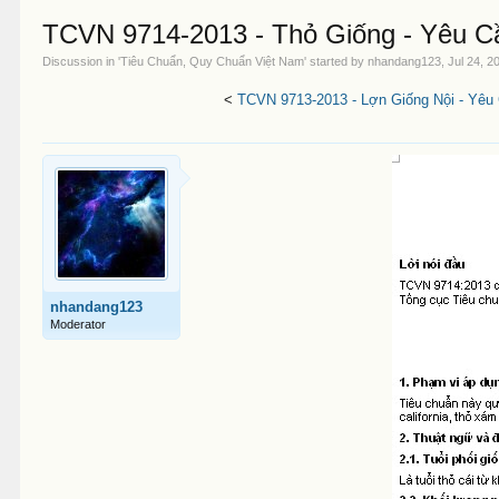
TCVN 9714-2013 - Thỏ Giống - Yêu C
Discussion in '
Tiêu Chuẩn, Quy Chuẩn Việt Nam
' started by
nhandang123
,
Jul 24, 2
<
TCVN 9713-2013 - Lợn Giống Nội - Yêu
nhandang123
Moderator