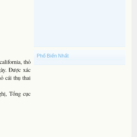
Phổ Biến Nhất
alifornia, thỏ
gày. Được xác
ỏ cái thụ thai
ghị, Tổng cục