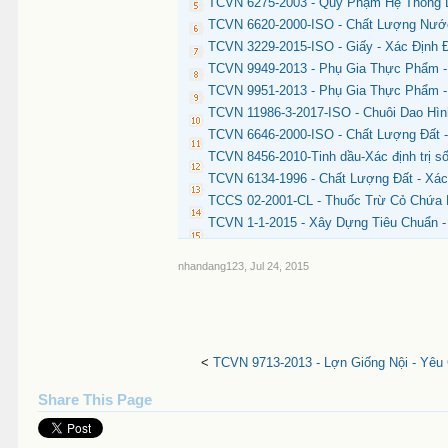
TCVN 6275-2003 - Quy Phạm Hệ Thống 
TCVN 6620-2000-ISO - Chất Lượng Nước
TCVN 3229-2015-ISO - Giấy - Xác Định
TCVN 9949-2013 - Phụ Gia Thực Phẩm -
TCVN 9951-2013 - Phụ Gia Thực Phẩm - 
TCVN 11986-3-2017-ISO - Chuôi Dao Hìn
TCVN 6646-2000-ISO - Chất Lượng Đất -
TCVN 8456-2010-Tinh dầu-Xác định trị s
TCVN 6134-1996 - Chất Lượng Đất - Xác
TCCS 02-2001-CL - Thuốc Trừ Cỏ Chứa H
TCVN 1-1-2015 - Xây Dựng Tiêu Chuẩn -
nhandang123
,
Jul 24, 2015
<
TCVN 9713-2013 - Lợn Giống Nội - Yêu
Share This Page