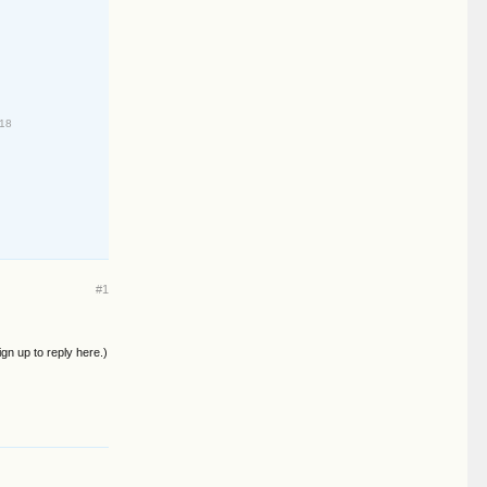
018
#1
ign up to reply here.)