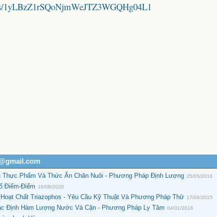
folders/1yLBzZ1rSQoNjmWeJTZ3WGQHg04L1
h@gmail.com
ng Thực Phẩm Và Thức Ăn Chăn Nuôi - Phương Pháp Định Lượng
25/05/2016
Số Điểm-Điểm
16/08/2020
 Hoạt Chất Triazophos - Yêu Cầu Kỹ Thuật Và Phương Pháp Thử
17/09/2015
 Xác Định Hàm Lượng Nước Và Cặn - Phương Pháp Ly Tâm
04/01/2016