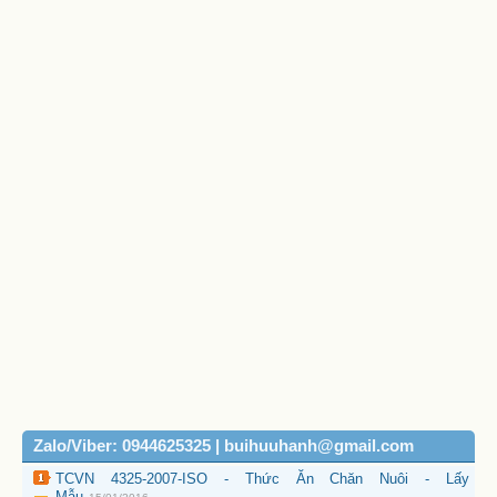
Zalo/Viber: 0944625325 | buihuuhanh@gmail.com
TCVN 4325-2007-ISO - Thức Ăn Chăn Nuôi - Lấy
Mẫu