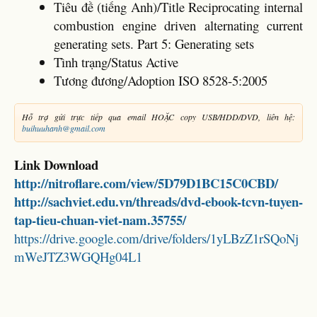
Tiêu đề (tiếng Anh)/Title Reciprocating internal
combustion engine driven alternating current
generating sets. Part 5: Generating sets
Tình trạng/Status Active
Tương đương/Adoption ISO 8528-5:2005
Hỗ trợ gửi trực tiếp qua email HOẶC copy USB/HDD/DVD, liên hệ:
buihuuhanh@gmail.com
Link Download
http://nitroflare.com/view/5D79D1BC15C0CBD/
http://sachviet.edu.vn/threads/dvd-ebook-tcvn-tuyen-
tap-tieu-chuan-viet-nam.35755/
https://drive.google.com/drive/folders/1yLBzZ1rSQoNj
mWeJTZ3WGQHg04L1