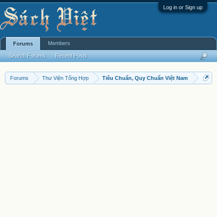
Log in or Sign up
Members
Forums
Search Forums
Recent Posts
Forums
Thư Viện Tổng Hợp
Tiêu Chuẩn, Quy Chuẩn Việt Nam