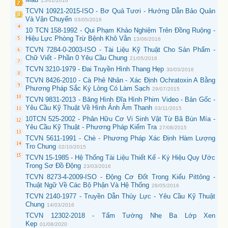
15/01/2016
TCVN 10921-2015-ISO - Bơ Quả Tươi - Hướng Dẫn Bảo Quản
Và Vận Chuyển
03/05/2016
10 TCN 158-1992 - Qui Phạm Khảo Nghiệm Trên Đồng Ruộng -
Hiệu Lực Phòng Trừ Bệnh Khô Vằn
13/06/2016
TCVN 7284-0-2003-ISO - Tài Liệu Kỹ Thuật Cho Sản Phẩm -
Chữ Viết - Phần 0 Yêu Cầu Chung
21/05/2016
TCVN 3210-1979 - Đai Truyền Hình Thang Hẹp
30/03/2016
TCVN 8426-2010 - Cà Phê Nhân - Xác Định Ochratoxin A Bằng
Phương Pháp Sắc Ký Lỏng Có Làm Sạch
29/07/2015
TCVN 9831-2013 - Băng Hình Đĩa Hình Phim Video - Bản Gốc -
Yêu Cầu Kỹ Thuật Về Hình Ảnh Âm Thanh
03/11/2015
10TCN 525-2002 - Phân Hữu Cơ Vi Sinh Vật Từ Bã Bùn Mía -
Yêu Cầu Kỹ Thuật - Phương Pháp Kiểm Tra
27/08/2015
TCVN 5611-1991 - Chè - Phương Pháp Xác Định Hàm Lượng
Tro Chung
02/10/2015
TCVN 15-1985 - Hệ Thống Tài Liệu Thiết Kế - Ký Hiệu Quy Ước
Trong Sơ Đồ Động
23/03/2016
TCVN 8273-4-2009-ISO - Động Cơ Đốt Trong Kiểu Pittông -
Thuật Ngữ Về Các Bộ Phận Và Hệ Thống
28/05/2016
TCVN 2140-1977 - Truyền Dẫn Thủy Lực - Yêu Cầu Kỹ Thuật
Chung
14/03/2016
TCVN 12302-2018 - Tấm Tường Nhẹ Ba Lớp Xen
Kẹp
01/08/2020