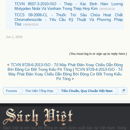
TCVN 8507-3-2010-ISO - Thép - Xác Định Hàm Lượng
Molypden Niobi Và Vonfram Trong Thép Hợp Kim
28/05/2016
TCCS 09-2006-CL - Thuốc Trừ Sâu Chứa Hoạt Chất
Chromafenozide - Yêu Cầu Kỹ Thuật Và Phương Pháp
Thử
19/06/2016
Jun 1, 2016
(You must log in or sign up to reply here.)
<
TCVN 9729-6-2013-ISO - Tổ Máy Phát Điện Xoay Chiều Dẫn Động
Bởi Động Cơ Đốt Trong Kiểu Pit Tông
|
TCVN 9729-4-2013-ISO - Tổ
Máy Phát Điện Xoay Chiều Dẫn Động Bởi Động Cơ Đốt Trong Kiểu
Pit Tông
>
Forums
Thư Viện Tổng Hợp
Tiêu Chuẩn, Quy Chuẩn Việt Nam
Sách Việt là nơi lưu trữ thông tin sách được xuất bản tại Việt Nam. Trong