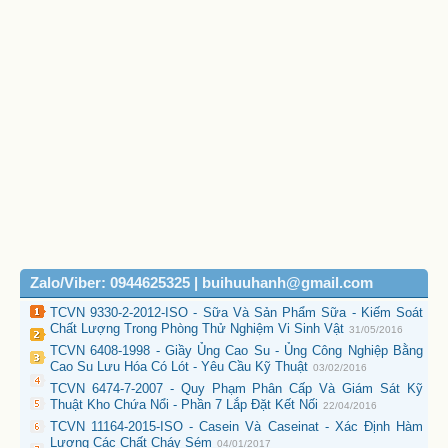
Zalo/Viber: 0944625325 | buihuuhanh@gmail.com
TCVN 9330-2-2012-ISO - Sữa Và Sản Phẩm Sữa - Kiếm Soát
Chất Lượng Trong Phòng Thử Nghiệm Vi Sinh Vật
31/05/2016
TCVN 6408-1998 - Giầy Ủng Cao Su - Ủng Công Nghiệp Bằng
Cao Su Lưu Hóa Có Lót - Yêu Cầu Kỹ Thuật
03/02/2016
TCVN 6474-7-2007 - Quy Phạm Phân Cấp Và Giám Sát Kỹ
Thuật Kho Chứa Nổi - Phần 7 Lắp Đặt Kết Nối
22/04/2016
TCVN 11164-2015-ISO - Casein Và Caseinat - Xác Định Hàm
Lượng Các Chất Cháy Sém
04/01/2017