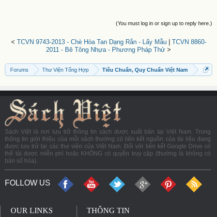
(You must log in or sign up to reply here.)
<
TCVN 9743-2013 - Chè Hòa Tan Dạng Rắn - Lấy Mẫu
|
TCVN 8860-
2011 - Bê Tông Nhựa - Phương Pháp Thử
>
Forums
Thư Viện Tổng Hợp
Tiêu Chuẩn, Quy Chuẩn Việt Nam
Sách Việt là nơi lưu trữ thông tin sách được xuất bản tại Việt Nam. Trong
thông tin giới thiệu của mỗi sách thường có liên kết nguồn của tài liệu đang
được lưu trữ tại các thư viện của Việt Nam. Đối với liên kết Google Drive có
thể tải được miễn phí hoặc KHÔNG có quyền truy cập (thường là không có
bản số hóa).
FOLLOW US
OUR LINKS
THÔNG TIN