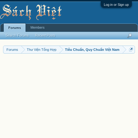
Log in or Sign up
Members
Forums
Search Forums
Recent Posts
Forums
Thư Viện Tổng Hợp
Tiêu Chuẩn, Quy Chuẩn Việt Nam