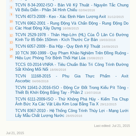
TCVN 8-34-2002-ISO - Bản Vẽ Kỹ Thuật - Nguyên Tắc Chung
Về Biểu Diễn - Phần 34 Hình Chiếu
02/04/2016
TCVN 4073-2009 - Kẹo - Xác Định Hàm Lượng Axit
31/12/2015
TCVN 6962-2001 - Rung Động Và Chấn Động - Rung Động Do
Các Hoạt Động Xây Dựng
16/08/2015
TCVN 2529-1978 - Thân Hẹp-Lớn (HL) Của Ổ Lăn Có Đường
Kính Từ 85 Đến 150mm - Kích Thước Cơ Bản
19/03/2016
TCVN 6057-2009 - Bia Hộp - Quy Định Kỹ Thuật
24/09/2015
10 TCN 390-1999 - Quy Phạm Khảo Nghiệm Trên Đồng Ruộng -
Hiệu Lực Phòng Trừ Bệnh Thối Hạt Lúa
23/08/2015
TCCS 03-2014-VNRA - Tiêu Chuẩn Bảo Trì Công Trình Đường
Sắt Không Mối Nối
18/06/2016
TCVN 11168-2015 - Phụ Gia Thực Phẩm - Axit
Ascorbic
04/06/2016
TCVN 11641-2-2016-ISO - Động Cơ Đốt Trong Kiểu Pít Tông -
Thiết Bị Khởi Động Bằng Tay - Phần 2
13/07/2018
TCVN 6111-2009-ISO - Thử Không Phá Hủy - Kiểm Tra Chụp
Ảnh Bức Xạ Các Vật Liệu Kim Loại Bằng Tia X
29/12/2015
TCVN 8367-2010 - Hệ Thống Công Trình Thủy Lợi - Mạng Lưới
Lấy Mẫu Chất Lượng Nước
28/05/2016
Last edited:
Jul 21, 2015
Jul 21, 2015