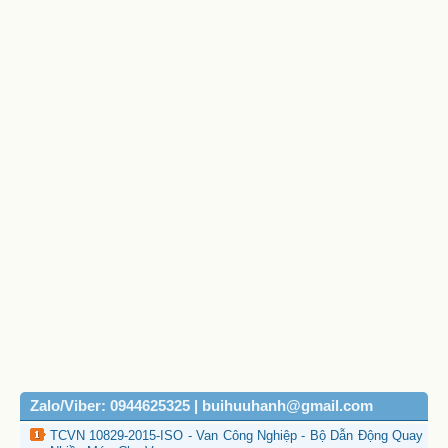
Zalo/Viber: 0944625325 | buihuuhanh@gmail.com
TCVN 10829-2015-ISO - Van Công Nghiệp - Bộ Dẫn Động Quay