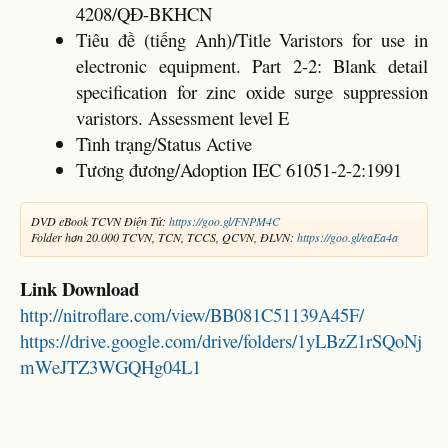
4208/QĐ-BKHCN
Tiêu đề (tiếng Anh)/Title Varistors for use in
electronic equipment. Part 2-2: Blank detail
specification for zinc oxide surge suppression
varistors. Assessment level E
Tình trạng/Status Active
Tương đương/Adoption IEC 61051-2-2:1991
DVD eBook TCVN Điện Tử:
https://goo.gl/FNPM4C
Folder hơn 20.000 TCVN, TCN, TCCS, QCVN, ĐLVN:
https://goo.gl/eaEa4a
Link Download
http://nitroflare.com/view/BB081C51139A45F/
https://drive.google.com/drive/folders/1yLBzZ1rSQoNj
mWeJTZ3WGQHg04L1