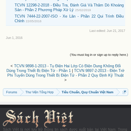
TCVN 12298-2-2018 - Điều Tra, Đánh Giá Và Thăm Dò Khoáng
Sản - Phần 2 Phương Pháp Xử Lý
25/02/2019
TCVN 7444-22-2007-ISO - Xe Lăn - Phần 22 Qui Trình Điều
Chỉnh
22/05/2016
Last edited:
Jun 21, 2017
Jun 1, 2016
(You must log in or sign up to reply here.)
<
TCVN 9898-1-2013 - Tụ Điện Hai Lớp Có Điện Dung Không Đổi
Dùng Trong Thiết Bị Điện Tử - Phần 1
|
TCVN 9897-2-2013 - Điện Trở
Phi Tuyến Dùng Trong Thiết Bị Điện Tử - Phần 2 Quy Định Kỹ Thuật
>
Forums
Thư Viện Tổng Hợp
Tiêu Chuẩn, Quy Chuẩn Việt Nam
Sách Việt là nơi lưu trữ thông tin sách được xuất bản tại Việt Nam. Trong