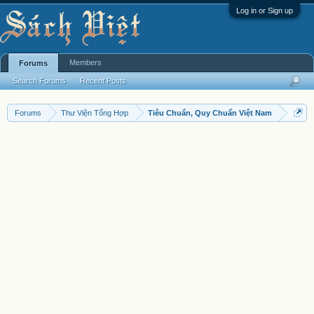
Log in or Sign up
Members
Forums
Search Forums
Recent Posts
Forums
Thư Viện Tổng Hợp
Tiêu Chuẩn, Quy Chuẩn Việt Nam