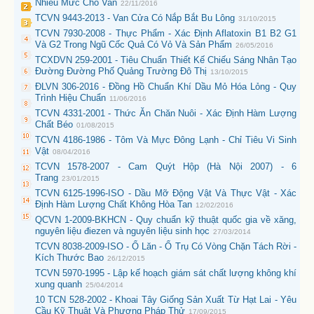
Nhiều Mức Cho Van
22/11/2016
TCVN 9443-2013 - Van Cửa Có Nắp Bắt Bu Lông
31/10/2015
TCVN 7930-2008 - Thực Phẩm - Xác Định Aflatoxin B1 B2 G1
Và G2 Trong Ngũ Cốc Quả Có Vỏ Và Sản Phẩm
26/05/2016
TCXDVN 259-2001 - Tiêu Chuẩn Thiết Kế Chiếu Sáng Nhân Tạo
Đường Đường Phố Quảng Trường Đô Thị
13/10/2015
ĐLVN 306-2016 - Đồng Hồ Chuẩn Khí Dầu Mỏ Hóa Lỏng - Quy
Trình Hiệu Chuẩn
11/06/2016
TCVN 4331-2001 - Thức Ăn Chăn Nuôi - Xác Định Hàm Lượng
Chất Béo
01/08/2015
TCVN 4186-1986 - Tôm Và Mực Đông Lạnh - Chỉ Tiêu Vi Sinh
Vật
08/04/2016
TCVN 1578-2007 - Cam Quýt Hộp (Hà Nội 2007) - 6
Trang
23/01/2015
TCVN 6125-1996-ISO - Dầu Mỡ Động Vật Và Thực Vật - Xác
Định Hàm Lượng Chất Không Hòa Tan
12/02/2016
QCVN 1-2009-BKHCN - Quy chuẩn kỹ thuật quốc gia về xăng,
nguyên liệu điezen và nguyên liệu sinh học
27/03/2014
TCVN 8038-2009-ISO - Ổ Lăn - Ổ Trụ Có Vòng Chặn Tách Rời -
Kích Thước Bao
26/12/2015
TCVN 5970-1995 - Lập kế hoạch giám sát chất lượng không khí
xung quanh
25/04/2014
10 TCN 528-2002 - Khoai Tây Giống Sản Xuất Từ Hạt Lai - Yêu
Cầu Kỹ Thuật Và Phương Pháp Thử
17/09/2015