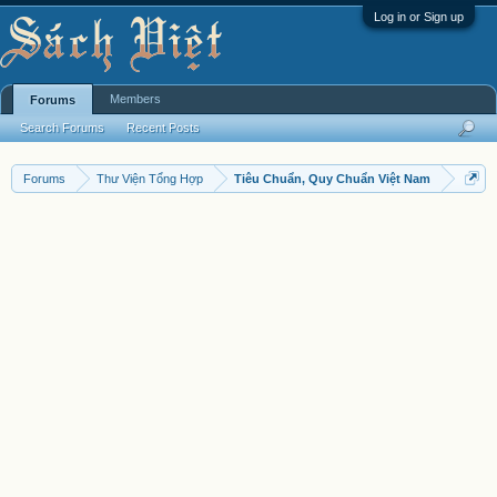
Log in or Sign up
Members
Forums
Search Forums
Recent Posts
Forums
Thư Viện Tổng Hợp
Tiêu Chuẩn, Quy Chuẩn Việt Nam