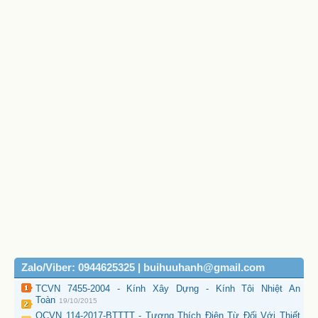
Zalo/Viber: 0944625325 | buihuuhanh@gmail.com
TCVN 7455-2004 - Kính Xây Dựng - Kính Tôi Nhiệt An
Toàn
19/10/2015
QCVN 114-2017-BTTTT - Tương Thích Điện Từ Đối Với Thiết