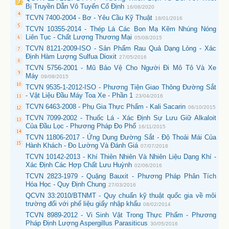
Bị Truyền Dẫn Vô Tuyến Cố Định
16/08/2020
TCVN 7400-2004 - Bơ - Yêu Cầu Kỹ Thuật
18/01/2016
TCVN 10355-2014 - Thép Lá Các Bon Mạ Kẽm Nhúng Nóng
Liên Tục - Chất Lượng Thương Mại
05/08/2015
TCVN 8121-2009-ISO - Sản Phẩm Rau Quả Dạng Lỏng - Xác
Định Hàm Lượng Sulfua Dioxit
27/05/2016
TCVN 5756-2001 - Mũ Bảo Vệ Cho Người Đi Mô Tô Và Xe
Máy
09/08/2015
TCVN 9535-1-2012-ISO - Phương Tiện Giao Thông Đường Sắt
- Vật Liệu Đầu Máy Toa Xe - Phần 1
23/04/2016
TCVN 6463-2008 - Phụ Gia Thực Phẩm - Kali Sacarin
06/10/2015
TCVN 7099-2002 - Thuốc Lá - Xác Định Sự Lưu Giữ Alkaloit
Của Đầu Lọc - Phương Pháp Đo Phổ
16/11/2015
TCVN 11806-2017 - Ứng Dụng Đường Sắt - Độ Thoải Mái Của
Hành Khách - Đo Lường Và Đánh Giá
07/07/2018
TCVN 10142-2013 - Khí Thiên Nhiên Và Nhiên Liệu Dạng Khí -
Xác Định Các Hợp Chất Lưu Huỳnh
02/06/2016
TCVN 2823-1979 - Quặng Bauxit - Phương Pháp Phân Tích
Hóa Học - Quy Định Chung
27/03/2016
QCVN 33:2010/BTNMT - Quy chuẩn kỹ thuật quốc gia về môi
trường đối với phế liệu giấy nhập khẩu
08/02/2014
TCVN 8989-2012 - Vi Sinh Vật Trong Thực Phẩm - Phương
Pháp Định Lượng Aspergillus Parasiticus
30/05/2016