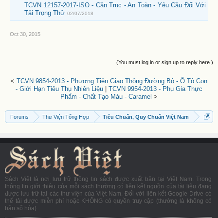
TCVN 12157-2017-ISO - Cần Trục - An Toàn - Yêu Cầu Đối Với
Tải Trọng Thử
02/07/2018
Oct 30, 2015
(You must log in or sign up to reply here.)
<
TCVN 9854-2013 - Phương Tiện Giao Thông Đường Bộ - Ô Tô Con
- Giới Hạn Tiêu Thụ Nhiên Liệu
|
TCVN 9954-2013 - Phụ Gia Thực
Phẩm - Chất Tạo Màu - Caramel
>
Forums
Thư Viện Tổng Hợp
Tiêu Chuẩn, Quy Chuẩn Việt Nam
Sách Việt là nơi lưu trữ thông tin sách được xuất bản tại Việt Nam. Trong
thông tin giới thiệu của mỗi sách thường có liên kết nguồn của tài liệu đang
được lưu trữ tại các thư viện của Việt Nam. Đối với liên kết Google Drive có
thể tải được miễn phí hoặc KHÔNG có quyền truy cập (thường là không có
bản số hóa).