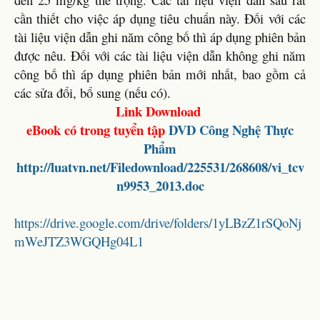
cần thiết cho việc áp dụng tiêu chuẩn này. Đối với các
tài liệu viện dẫn ghi năm công bố thì áp dụng phiên bản
được nêu. Đối với các tài liệu viện dẫn không ghi năm
công bố thì áp dụng phiên bản mới nhất, bao gồm cả
các sửa đổi, bổ sung (nếu có).
Link Download
eBook có trong tuyển tập
DVD
Công Nghệ
Thực
Phẩm
http://luatvn.net/Filedownload/225531/268608/vi_tcv
n9953_2013.doc
https://drive.google.com/drive/folders/1yLBzZ1rSQoNj
mWeJTZ3WGQHg04L1